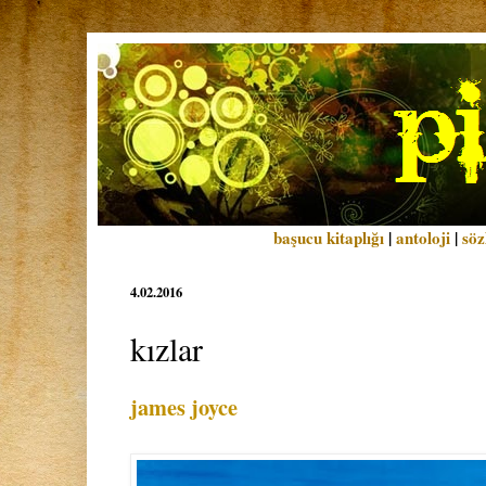
başucu kitaplığı
|
antoloji
|
söz
4.02.2016
kızlar
james joyce