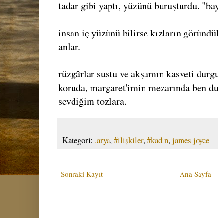
tadar gibi yaptı, yüzünü buruşturdu. "bay
insan iç yüzünü bilirse kızların göründü
anlar.
rüzgârlar sustu ve akşamın kasveti durg
koruda, margaret'imin mezarında ben d
sevdiğim tozlara.
Kategori:
.arya
,
#ilişkiler
,
#kadın
,
james joyce
Sonraki Kayıt
Ana Sayfa