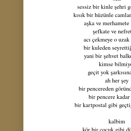
sessiz bir kinle şehri 
kısık bir hüzünle camla
aşka ve merhamete 
şefkate ve nefre
acı çekmeye o uzak 
bir kuleden seyretti
yani bir şehvet bal
kimse bilmiy
geçit yok şarkısın
ah her şey
bir pencereden görün
bir pencere kadar
bir kartpostal gibi geç
kalbim
kör bir çocuk gibi d