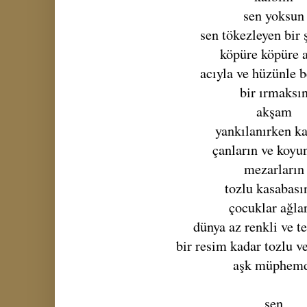
sen yoksun
sen tökezleyen bir 
köpüre köpüre 
acıyla ve hüzünle 
bir ırmaksı
akşam
yankılanırken k
çanların ve koyu
mezarların
tozlu kasabası
çocuklar ağla
dünya az renkli ve t
bir resim kadar tozlu 
aşk müphem
sen