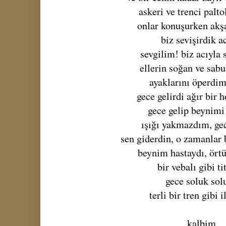
askeri ve trenci palto
onlar konuşurken ak
biz sevişirdik a
sevgilim! biz acıyla 
ellerin soğan ve sab
ayaklarını öperdim
gece gelirdi ağır bir
gece gelip beynimi
ışığı yakmazdım, gec
sen giderdin, o zamanlar
beynim hastaydı, örtü
bir vebalı gibi ti
gece soluk sol
terli bir tren gibi i
kalbim