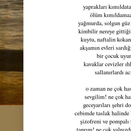
yaprakları kımıldat
ölüm kımıldama
yağmurda, solgun güz 
kimbilir nereye gitti
kuytu, naftalin koka
akşamın evleri sardığ
bir çocuk uyu
kavaklar cevizler ı
sallanırlardı ac
o zaman ne çok ha
sevgilim! ne çok h
geceyarıları şehri d
cebimde taslak halinde 
şizofreni ve pompalı
tanrım! ne çok yalnızd