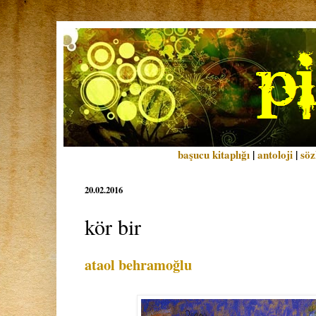
başucu kitaplığı
|
antoloji
|
söz
20.02.2016
kör bir
ataol behramoğlu