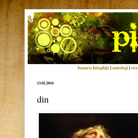
başucu kitaplığı
|
antoloji
|
söz
13.02.2016
din