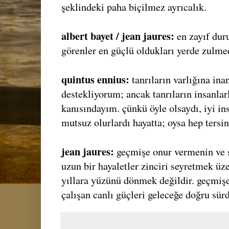
şeklindeki paha biçilmez ayrıcalık.
albert bayet / jean jaures:
en zayıf dur
görenler en güçlü oldukları yerde zulmed
quintus ennius:
tanrıların varlığına in
destekliyorum; ancak tanrıların insanla
kanısındayım. çünkü öyle olsaydı, iyi in
mutsuz olurlardı hayatta; oysa hep tersin
jean jaures:
geçmişe onur vermenin ve 
uzun bir hayaletler zinciri seyretmek üz
yıllara yüzünü dönmek değildir. geçmişe
çalışan canlı güçleri geleceğe doğru sür