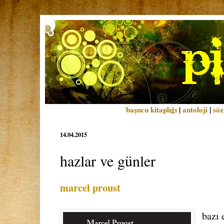
başucu kitaplığı
|
antoloji
|
söz
14.04.2015
hazlar ve günler
marcel proust
bazı 