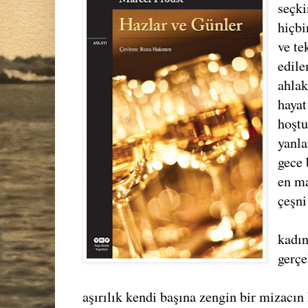
seçki
hiçbi
ve te
edile
ahlak
hayat
hoştu
yanla
gece 
en ma
çeşni
kadın
gerçe
aşırılık kendi başına zengin bir mizacın 