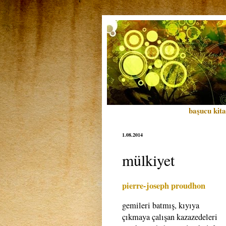
başucu kita
1.08.2014
mülkiyet
pierre-joseph proudhon
gemileri batmış, kıyıya
çıkmaya çalışan kazazedeleri