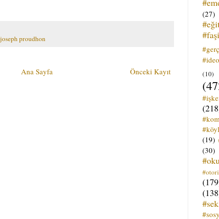
#em
(27)
#eği
#faş
-joseph proudhon
#ger
#ideo
Ana Sayfa
Önceki Kayıt
(10)
(47
#işk
(218
#kom
#köyl
(19)
(30)
#ok
#otori
(179
(138
#sek
#sos