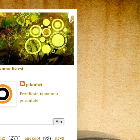
kuma listesi
piktobet
Profilimin tamamını
görüntüle
azı
(277)
.arya
.anekdot
(95)