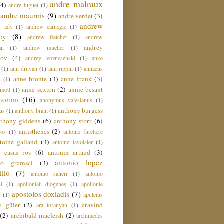
andre malraux
(4)
andre luguet
(1)
andre maurois
(9)
andre verdet
(3)
andrew
s ady
(1)
andrew carnegie
(1)
ey
(8)
andrew fletcher
(1)
andrew
andrey
an
(1)
andrew mueller
(1)
nov
(4)
andrey voznesenski
(1)
anke
(1)
ann druyan
(1)
ann rippin
(1)
annaeus
anne bronte
(3)
anne frank
(3)
s
(1)
anne sexton
(2)
annie besant
amott
(1)
nonim
(16)
anonymus valesianus
(1)
anthony burgess
us
(1)
anthony brant
(1)
nthony giddens
(6)
anthony storr
(6)
antisthenes
(2)
nos
(1)
antoine furetiere
toine galland
(3)
antoine lavoisier
(1)
i casas ros
(6)
antonin artaud
(3)
antonio lopez
io gramsci
(3)
llo
(7)
antonio salieri
(1)
antonio
hi
(1)
apollonialı diogenes
(1)
apollonie
apostolos doxiadis
(7)
r
(1)
apuleius
a güler
(2)
aravind
ara toranyan
(1)
(2)
archibald macleish
(2)
archimedes