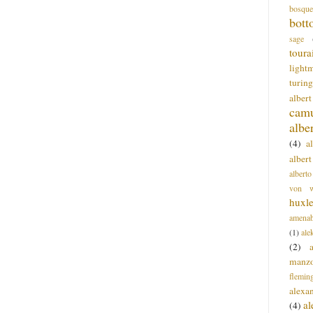
bosque
bott
sage
toura
light
turing
alber
cam
albe
(4)
a
albert
alberto
von wa
huxl
amenab
(1)
ale
(2)
manz
flemin
alexa
a
(4)