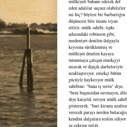
mülkiyeti bahane ederek def
eden adalılar suçsuz olabilirler
mi hiç? böylesi bir barbarlığın
düşüncesi bile insanı isyan
ettirir. mülk sahibi, tıpkı
adasındaki robinson gibi,
medeniyet denilen dalgayla
kıyısına sürüklenmiş ve
mülkiyet denilen kayaya
tutunmaya çalışan emekçiyi
mızrak ve dipçik darbeleriyle
uzaklaştırıyor. emekçi bütün
gücüyle haykırıyor mülk
sahibine: "bana iş verin" diye,
"beni başınızdan savmayın, dile
diye karşılık veriyor mülk sahi
göstererek. "bari kiramı azaltı
verecek parayı nerden bulacağı
kendini dalgalara teslim ediyor
ve çekiyor tetiği.