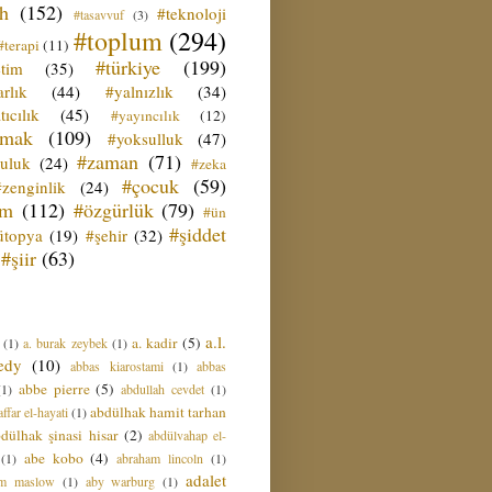
ih
(152)
#teknoloji
#tasavvuf
(3)
#toplum
(294)
#terapi
(11)
#türkiye
(199)
etim
(35)
rlık
(44)
#yalnızlık
(34)
tıcılık
(45)
#yayıncılık
(12)
zmak
(109)
#yoksulluk
(47)
#zaman
(71)
culuk
(24)
#zeka
#çocuk
(59)
#zenginlik
(24)
üm
(112)
#özgürlük
(79)
#ün
#şiddet
ütopya
(19)
#şehir
(32)
#şiir
(63)
a.l.
a. kadir
(5)
(1)
a. burak zeybek
(1)
edy
(10)
abbas kiarostami
(1)
abbas
abbe pierre
(5)
(1)
abdullah cevdet
(1)
abdülhak hamit tarhan
ffar el-hayati
(1)
dülhak şinasi hisar
(2)
abdülvahap el-
abe kobo
(4)
(1)
abraham lincoln
(1)
adalet
am maslow
(1)
aby warburg
(1)