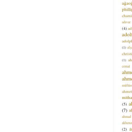
ağao
phill
chami
adıvar
(4)
ad
adol
adolph
(1)
afş
christ
a
(1)
cemal
ahm
ahm
müftüo
ahmet
mitha
a
(5)
(7)
a
ahmad
akhena
a
(2)