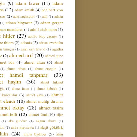
ğlu
(9)
adam fawer
(11)
adam
ips
(12)
adam smith
(4)
adelbert von
sso
(2)
adie suehsdorf
(1)
adli
(1)
adnan
adnan binyazar
(3)
adnan gerger
(1)
nan menderes
(4)
adolf eichmann
(4)
f hitler
(27)
adolfo bioy casares
(1)
e thiers
(2)
adonis
(2)
adrian leverkühn
agatha
ar timuçin
(1)
agah sırrı levend
(1)
ahmed arif
(20)
ie
(2)
ahmed qurie
hmet ada
(4)
ahmet altan
(5)
ahmet
(1)
ahmet erhan
(1)
ahmet ertegün
(1)
et hamdi tanpınar
(33)
et haşim
(36)
ahmet hikmet
ğlu
(1)
ahmet inam
(1)
ahmet kabaklı
(1)
ahmet
 karcılılar
(3)
ahmet kaya
(1)
t efendi
(10)
ahmet muhip dıranas
hmet oktay
(28)
ahmet rasim
hmet telli
(12)
ahmet ümit
(6)
aijaz
(1)
aka gündüz
(1)
akgün akova
(1)
akşit göktürk
ton
(1)
akira kurosawa
(1)
lain
(24)
alain badiou
(5)
alain