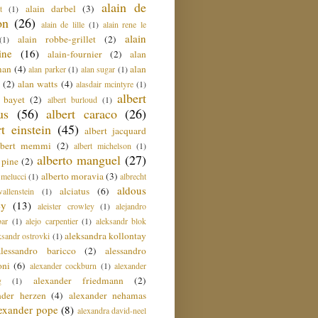
alain de
alain darbel
(3)
t
(1)
on
(26)
alain de lille
(1)
alain rene le
alain
alain robbe-grillet
(2)
(1)
ine
(16)
alain-fournier
(2)
alan
man
(4)
alan
alan parker
(1)
alan sugar
(1)
(2)
alan watts
(4)
alasdair mcintyre
(1)
albert
t bayet
(2)
albert burloud
(1)
us
(56)
albert caraco
(26)
rt einstein
(45)
albert jacquard
lbert memmi
(2)
albert michelson
(1)
alberto manguel
(27)
 pine
(2)
alberto moravia
(3)
 melucci
(1)
albrecht
aldous
alciatus
(6)
llenstein
(1)
ey
(13)
aleister crowley
(1)
alejandro
ar
(1)
alejo carpentier
(1)
aleksandr blok
aleksandra kollontay
ksandr ostrovki
(1)
alessandro baricco
(2)
alessandro
oni
(6)
alexander cockburn
(1)
alexander
alexander friedmann
(2)
g
(1)
nder herzen
(4)
alexander nehamas
lexander pope
(8)
alexandra david-neel