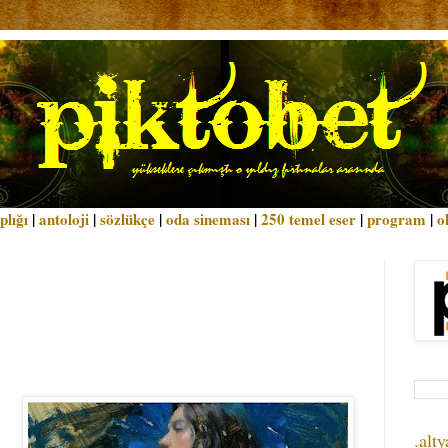
plığı
|
antoloji
|
sözlükçe
|
oda sineması
|
250 temel eser
|
program
|
o
.alty