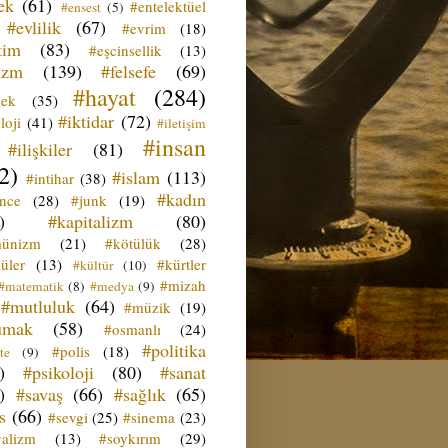
ek
(61)
#entelektüel
#ensest
(5)
#evlilik
(67)
#evrim
(18)
tim
(83)
#eşcinsellik
(13)
izm
(139)
#felsefe
(69)
#hayat
(284)
çek
(35)
#iktidar
(72)
loji
(41)
#iletişim
#insan
#ilişkiler
(81)
2)
#islam
(113)
#intihar
(38)
#kadın
ence
(28)
#junk
(19)
)
#kapitalizm
(80)
ünizm
(21)
#kötülük
(28)
üler
(13)
#kürtler
#kültür
(10)
#mizah
#matematik
(8)
#medya
(9)
#mutluluk
(64)
#müzik
(19)
umak
(58)
#osmanlı
(24)
#politika
#polis
(18)
te
(9)
)
#psikoloji
(80)
#sanat
)
#savaş
(66)
#sağlık
(65)
s
(66)
#sevgi
(25)
#sinema
(23)
yalizm
(13)
#soykırım
(29)