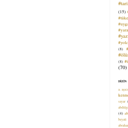
#tar
(15)
#tük
#uyga
#yara
#ya
#yol
(8)
#öl
#
(8)
(70)
DİZİN
a. aşıcı
kenn
sayar
abdülga
(4)
ab
beyati
abrah