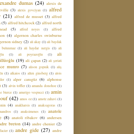
lexandre dumas
(24)
alexis de
alfred
ville
(3)
alexis govciyan
(1)
r
(21)
alfred de musset
(3)
alfred
n
(5)
alfred hitchcock
(2)
alfred north
head
(5)
alfred
alfred noyes
(1)
son
(4)
algernon charles swinburne
gernon sidney
(2)
ali akay
(1)
ali baydak
i bulunmaz
(1)
ali haydar nergis
(1)
ali
ali
ğlu
(1)
ali poyrazoğlu
(1)
üllüoğlu
(19)
ali çapan
(2)
ali şeriati
lice munro
(7)
alison gopnik
(1)
aliş
ğlu
(1)
alkaios
(1)
allen ginsberg
(1)
alois
alper canıgüz
(6)
alphonse
der
(1)
t
(3)
alvin toffler
(1)
amanda donohoe
(1)
amin
e bierce
(1)
amerigo vespucci
(1)
ouf
(42)
amos oz
(1)
amotz zahavi
(1)
 nin
(4)
anakharsis
(1)
anaksagoras
(1)
anatole
mandros
(1)
anaksimenes
(1)
e
(8)
anatoli ribakov
(6)
andersen
ndre breton
(14)
andre chenier
(2)
andre gide
(27)
andre
dacier
(1)