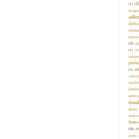
a
(1)
tocque
adle
döbli
white
tenny
(2)
al
(1)
al
nakıpo
püsk
a
(1)
sağıro
senefel
daude
ambros
maal
anais
anaksi
franc
a
(4)
andre 