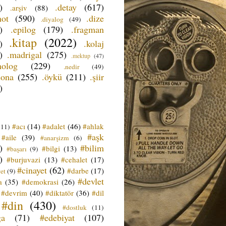
)
.detay
(617)
.arşiv
(88)
not
(590)
.dize
.diyalog
(49)
)
.epilog
(179)
.fragman
.kitap
(2022)
)
.kolaj
)
.madrigal
(275)
.mektup
(47)
nolog
(229)
.nedir
(49)
sona
(255)
.öykü
(211)
.şiir
)
#acı
(14)
#adalet
(46)
#ahlak
(11)
#aşk
#aile
(39)
#anarşizm
(6)
)
#bilim
#bilgi
(13)
#başarı
(9)
)
#burjuvazi
(13)
#cehalet
(17)
#cinayet
(62)
#darbe
(17)
et
(9)
#devlet
a
(35)
#demokrasi
(26)
#devrim
(40)
#diktatör
(36)
#dil
#din
(430)
#dostluk
(11)
ğa
(71)
#edebiyat
(107)