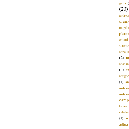
gorz
(20)
andrea
crum
mcgah
plato
erhardt
serenu
anne l
a
(2)
anselm
(3)
a
antigo
an
(1)
anton
anton
campi
tabucc
sabatie
ar
(1)
adiga