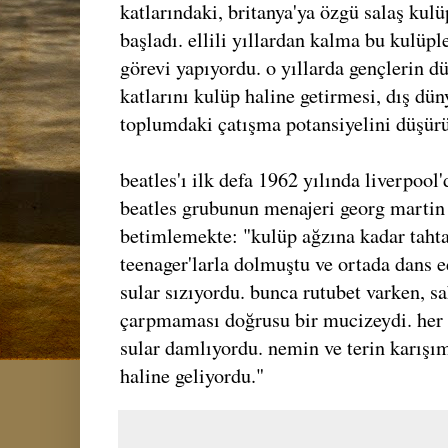
katlarındaki, britanya'ya özgü salaş ku
başladı. ellili yıllardan kalma bu kulüple
görevi yapıyordu. o yıllarda gençlerin d
katlarını kulüp haline getirmesi, dış dün
toplumdaki çatışma potansiyelini düşür
beatles'ı ilk defa 1962 yılında liverpool
beatles grubunun menajeri georg martin
betimlemekte: "kulüp ağzına kadar tahta
teenager'larla dolmuştu ve ortada dans 
sular sızıyordu. bunca rutubet varken, s
çarpmaması doğrusu bir mucizeydi. her 
sular damlıyordu. nemin ve terin karışı
haline geliyordu."