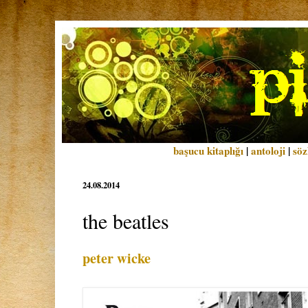
başucu kitaplığı
|
antoloji
|
söz
24.08.2014
the beatles
peter wicke