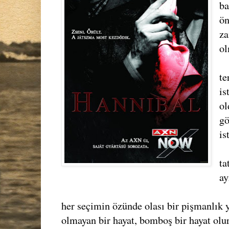
ba
ön
za
ol
te
is
ol
gö
is
ta
ay
her seçimin özünde olası bir pişmanlık y
olmayan bir hayat, bomboş bir hayat olu