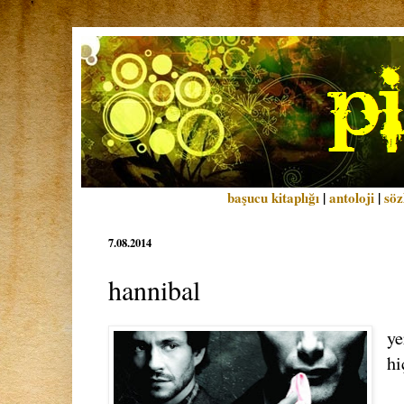
başucu kitaplığı
|
antoloji
|
söz
7.08.2014
hannibal
ye
hi