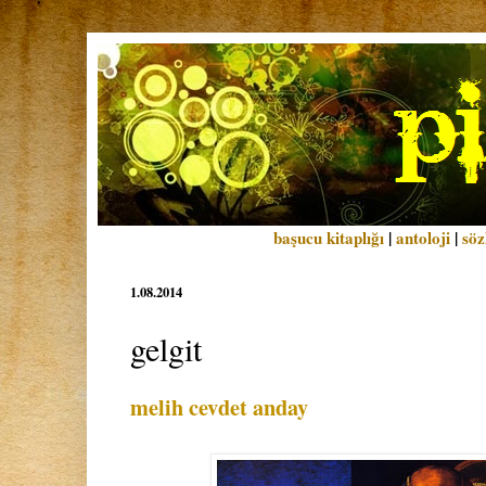
başucu kitaplığı
|
antoloji
|
söz
1.08.2014
gelgit
melih cevdet anday