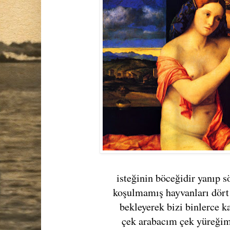
isteğinin böceğidir yanıp 
koşulmamış hayvanları dör
bekleyerek bizi binlerce k
çek arabacım çek yüreği