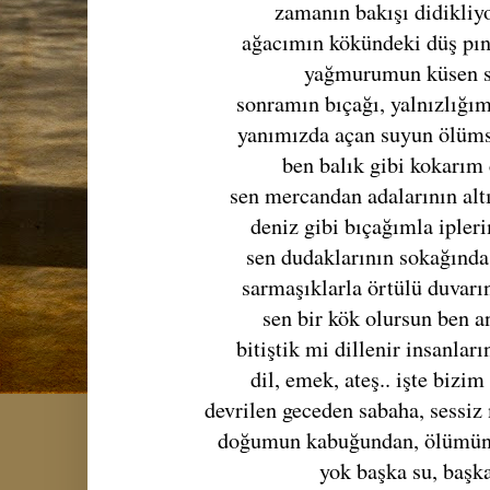
zamanın bakışı didikliy
ağacımın kökündeki düş pın
yağmurumun küsen s
sonramın bıçağı, yalnızlığı
yanımızda açan suyun ölümsü
ben balık gibi kokarım
sen mercandan adalarının alt
deniz gibi bıçağımla ipler
sen dudaklarının sokağında
sarmaşıklarla örtülü duvarı
sen bir kök olursun ben a
bitiştik mi dillenir insanlar
dil, emek, ateş.. işte biz
devrilen geceden sabaha, sessiz
doğumun kabuğundan, ölümün 
yok başka su, başk