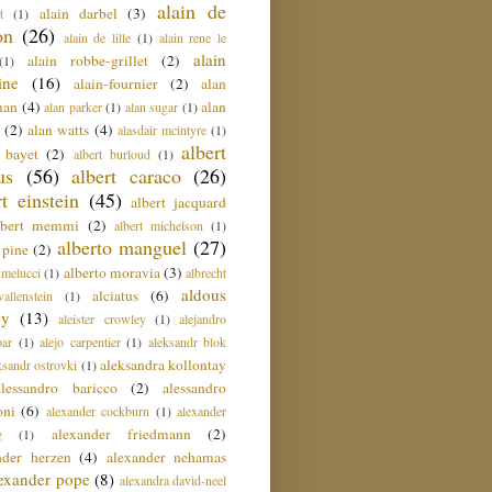
alain de
alain darbel
(3)
t
(1)
on
(26)
alain de lille
(1)
alain rene le
alain
alain robbe-grillet
(2)
(1)
ine
(16)
alain-fournier
(2)
alan
man
(4)
alan
alan parker
(1)
alan sugar
(1)
(2)
alan watts
(4)
alasdair mcintyre
(1)
albert
t bayet
(2)
albert burloud
(1)
us
(56)
albert caraco
(26)
rt einstein
(45)
albert jacquard
lbert memmi
(2)
albert michelson
(1)
alberto manguel
(27)
 pine
(2)
alberto moravia
(3)
 melucci
(1)
albrecht
aldous
alciatus
(6)
llenstein
(1)
ey
(13)
aleister crowley
(1)
alejandro
ar
(1)
alejo carpentier
(1)
aleksandr blok
aleksandra kollontay
ksandr ostrovki
(1)
alessandro baricco
(2)
alessandro
oni
(6)
alexander cockburn
(1)
alexander
alexander friedmann
(2)
g
(1)
nder herzen
(4)
alexander nehamas
lexander pope
(8)
alexandra david-neel