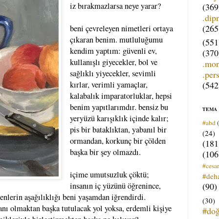
iz bırakmazlarsa neye yarar?
(369
.dip
(265
beni çevreleyen nimetleri ortaya
çıkaran benim. mutluluğumu
(551
kendim yaptım: güvenli ev,
(370
kullanışlı giyecekler, bol ve
.mo
sağlıklı yiyecekler, sevimli
.per
(542
kırlar, verimli yamaçlar,
kalabalık imparatorluklar, hepsi
benim yapıtlarımdır. bensiz bu
TEMA
yeryüzü karışıklık içinde kalır;
#abd
pis bir bataklıktan, yabanıl bir
(24)
ormandan, korkunç bir çölden
(181
başka bir şey olmazdı.
(106
#cesar
içime umutsuzluk çöktü;
#deh
(90)
insanın iç yüzünü öğrenince,
enlerin aşağılıklığı beni yaşamdan iğrendirdi.
(30)
banı olmaktan başka tutulacak yol yoksa, erdemli kişiye
#do