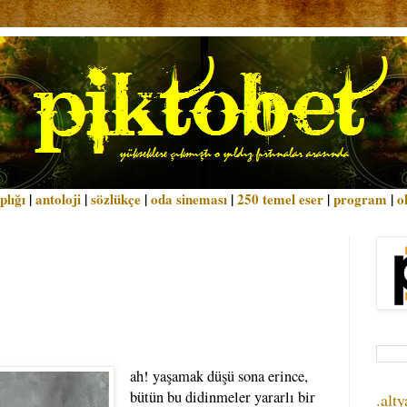
plığı
|
antoloji
|
sözlükçe
|
oda sineması
|
250 temel eser
|
program
|
o
ah! yaşamak düşü sona erince,
bütün bu didinmeler yararlı bir
.alty