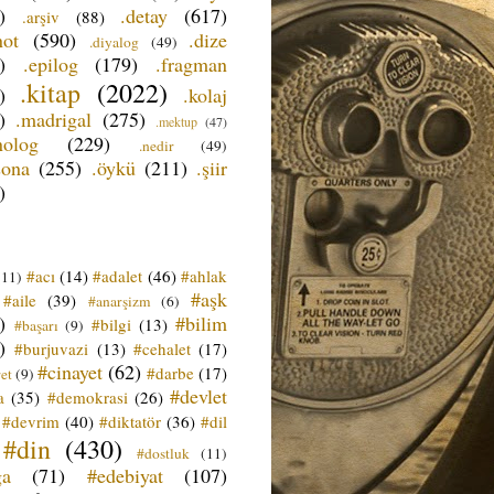
)
.detay
(617)
.arşiv
(88)
not
(590)
.dize
.diyalog
(49)
)
.epilog
(179)
.fragman
.kitap
(2022)
)
.kolaj
)
.madrigal
(275)
.mektup
(47)
nolog
(229)
.nedir
(49)
sona
(255)
.öykü
(211)
.şiir
)
#acı
(14)
#adalet
(46)
#ahlak
(11)
#aşk
#aile
(39)
#anarşizm
(6)
)
#bilim
#bilgi
(13)
#başarı
(9)
)
#burjuvazi
(13)
#cehalet
(17)
#cinayet
(62)
#darbe
(17)
et
(9)
#devlet
a
(35)
#demokrasi
(26)
#devrim
(40)
#diktatör
(36)
#dil
#din
(430)
#dostluk
(11)
ğa
(71)
#edebiyat
(107)