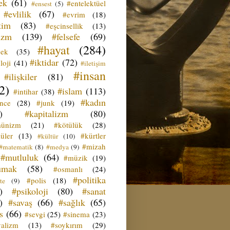
ek
(61)
#entelektüel
#ensest
(5)
#evlilik
(67)
#evrim
(18)
tim
(83)
#eşcinsellik
(13)
izm
(139)
#felsefe
(69)
#hayat
(284)
çek
(35)
#iktidar
(72)
loji
(41)
#iletişim
#insan
#ilişkiler
(81)
2)
#islam
(113)
#intihar
(38)
#kadın
ence
(28)
#junk
(19)
)
#kapitalizm
(80)
ünizm
(21)
#kötülük
(28)
üler
(13)
#kürtler
#kültür
(10)
#mizah
#matematik
(8)
#medya
(9)
#mutluluk
(64)
#müzik
(19)
umak
(58)
#osmanlı
(24)
#politika
#polis
(18)
te
(9)
)
#psikoloji
(80)
#sanat
)
#savaş
(66)
#sağlık
(65)
s
(66)
#sevgi
(25)
#sinema
(23)
yalizm
(13)
#soykırım
(29)