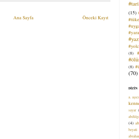
#tar
(15)
Ana Sayfa
Önceki Kayıt
#tük
#uyga
#yara
#ya
#yol
(8)
#öl
#
(8)
(70)
DİZİN
a. aşıcı
kenn
sayar
abdülga
(4)
ab
beyati
abrah