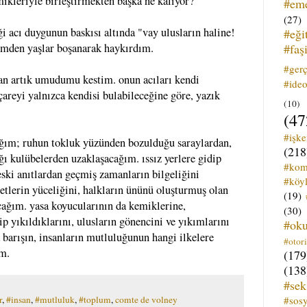
ikleriyle birleştirmekten başka ne kalıyor?
#em
(27)
ği acı duygunun baskısı altında "vay ulusların haline!
#eği
#faş
imden yaşlar boşanarak haykırdım.
#ger
an artık umudumu kestim. onun acıları kendi
#ideo
çareyi yalnızca kendisi bulabileceğine göre, yazık
(10)
(47
#işk
ğım; ruhun tokluk yüzünden bozulduğu saraylardan,
(218
ı kulübelerden uzaklaşacağım. ıssız yerlere gidip
#kom
eski anıtlardan geçmiş zamanların bilgeliğini
#köyl
etlerin yüceliğini, halkların ününü oluşturmuş olan
(19)
cağım. yasa koyucularının da kemiklerine,
(30)
p yıkıldıklarını, ulusların gönencini ve yıkımlarını
#ok
barışın, insanların mutluluğunun hangi ilkelere
#otori
ım.
(179
(138
#sek
#sos
r
,
#insan
,
#mutluluk
,
#toplum
,
comte de volney