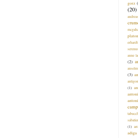
gorz
(20)
andrea
crum
mcgah
plato
erhardt
serenu
anne l
a
(2)
anselm
(3)
a
antigo
an
(1)
anton
anton
campi
tabucc
sabatie
ar
(1)
adiga