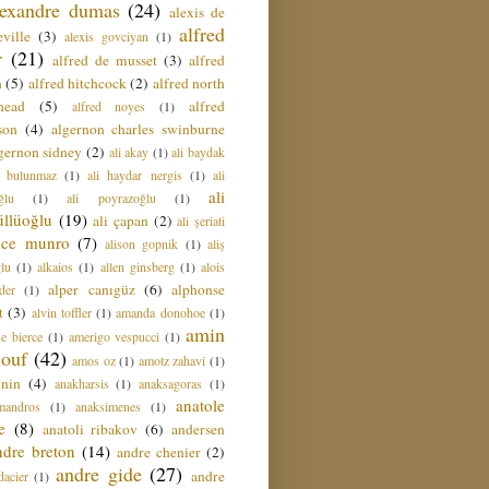
lexandre dumas
(24)
alexis de
alfred
ville
(3)
alexis govciyan
(1)
r
(21)
alfred de musset
(3)
alfred
n
(5)
alfred hitchcock
(2)
alfred north
head
(5)
alfred
alfred noyes
(1)
son
(4)
algernon charles swinburne
gernon sidney
(2)
ali akay
(1)
ali baydak
i bulunmaz
(1)
ali haydar nergis
(1)
ali
ali
ğlu
(1)
ali poyrazoğlu
(1)
üllüoğlu
(19)
ali çapan
(2)
ali şeriati
lice munro
(7)
alison gopnik
(1)
aliş
ğlu
(1)
alkaios
(1)
allen ginsberg
(1)
alois
alper canıgüz
(6)
alphonse
der
(1)
t
(3)
alvin toffler
(1)
amanda donohoe
(1)
amin
e bierce
(1)
amerigo vespucci
(1)
ouf
(42)
amos oz
(1)
amotz zahavi
(1)
 nin
(4)
anakharsis
(1)
anaksagoras
(1)
anatole
mandros
(1)
anaksimenes
(1)
e
(8)
anatoli ribakov
(6)
andersen
ndre breton
(14)
andre chenier
(2)
andre gide
(27)
andre
dacier
(1)