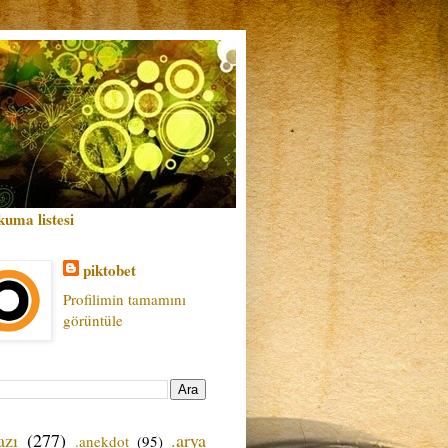
kuma listesi
piktobet
Profilimin tamamını
görüntüle
azı
(277)
.arya
.anekdot
(95)