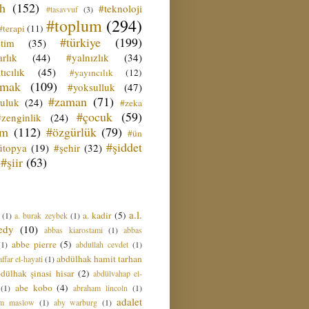
ih
(152)
#teknoloji
#tasavvuf
(3)
#toplum
(294)
#terapi
(11)
#türkiye
(199)
etim
(35)
rlık
(44)
#yalnızlık
(34)
tıcılık
(45)
#yayıncılık
(12)
zmak
(109)
#yoksulluk
(47)
#zaman
(71)
culuk
(24)
#zeka
#çocuk
(59)
#zenginlik
(24)
üm
(112)
#özgürlük
(79)
#ün
#şiddet
ütopya
(19)
#şehir
(32)
#şiir
(63)
a.l.
a. kadir
(5)
(1)
a. burak zeybek
(1)
edy
(10)
abbas kiarostami
(1)
abbas
abbe pierre
(5)
(1)
abdullah cevdet
(1)
abdülhak hamit tarhan
ffar el-hayati
(1)
dülhak şinasi hisar
(2)
abdülvahap el-
abe kobo
(4)
(1)
abraham lincoln
(1)
adalet
am maslow
(1)
aby warburg
(1)