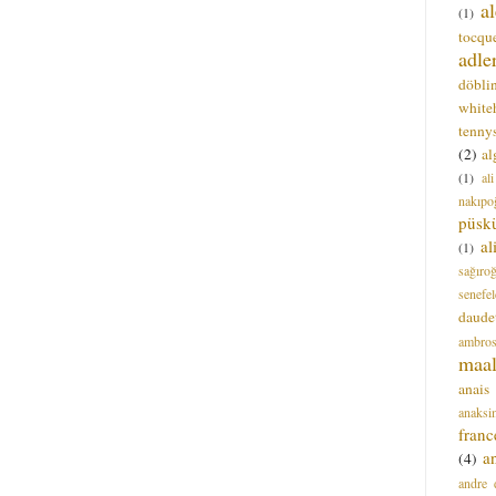
a
(1)
tocque
adle
döbli
white
tenny
(2)
al
(1)
al
nakıpo
püsk
a
(1)
sağıro
senefel
daude
ambros
maal
anais
anaksi
franc
a
(4)
andre 