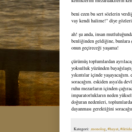
kemiklerini mezardakilerin kem
beni ezen bu sert sözlerin verdi
vay kendi halime!" diye gözler
ah! şu anda, insan mutluluğund
benliğinden geldiğine, bunlara 
onun geçireceği yaşama!
çürümüş toplumlardan ayrılaca
yoksulluk yüzünden bayağılaştığ
yıkıntılar içinde yaşayacağım. 
soracağım. eskiden asya'da devl
ruhu mezarların içinden çağıra
imparatorlukların neden yükseli
doğuran nedenleri, toplumlarda 
dayanması gerektiğini soracağ
Kategori:
.monolog
,
#hayat
,
#iktida