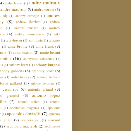
andre malraux
(4)
andre luguet
(1)
andre maurois
(9)
andre verdet
(3)
andrew
s ady
(1)
andrew carnegie
(1)
ey
(8)
andrew fletcher
(1)
andrew
andrey
an
(1)
andrew mueller
(1)
nov
(4)
andrey voznesenski
(1)
anke
(1)
ann druyan
(1)
ann rippin
(1)
annaeus
anne bronte
(3)
anne frank
(3)
s
(1)
anne sexton
(2)
annie besant
amott
(1)
nonim
(16)
anonymus valesianus
(1)
anthony burgess
us
(1)
anthony brant
(1)
nthony giddens
(6)
anthony storr
(6)
antisthenes
(2)
nos
(1)
antoine furetiere
toine galland
(3)
antoine lavoisier
(1)
i casas ros
(6)
antonin artaud
(3)
antonio lopez
io gramsci
(3)
llo
(7)
antonio salieri
(1)
antonio
hi
(1)
apollonialı diogenes
(1)
apollonie
apostolos doxiadis
(7)
r
(1)
apuleius
a güler
(2)
aravind
ara toranyan
(1)
(2)
archibald macleish
(2)
archimedes