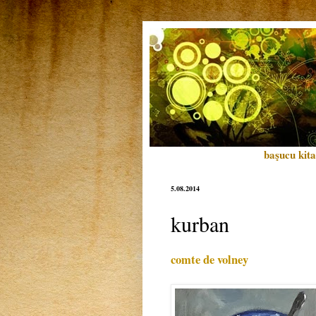
başucu kita
5.08.2014
kurban
comte de volney