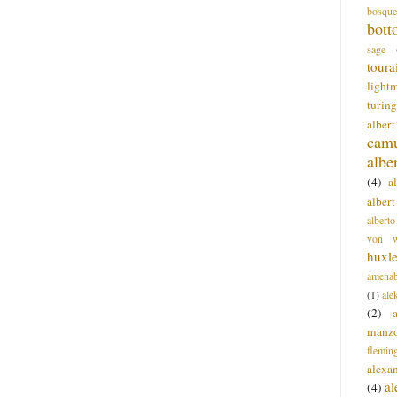
bosque
bott
sage
toura
light
turing
alber
cam
albe
(4)
a
albert
alberto
von wa
huxl
amenab
(1)
ale
(2)
manz
flemin
alexa
a
(4)