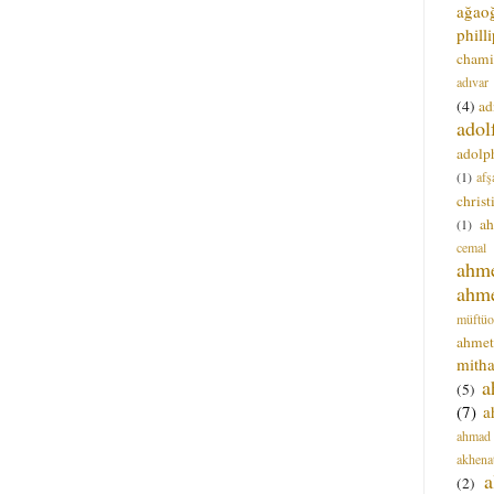
ağao
phill
chami
adıvar
(4)
ad
adol
adolph
(1)
afş
christ
a
(1)
cemal
ahm
ahm
müftüo
ahmet
mitha
a
(5)
(7)
a
ahmad
akhena
a
(2)