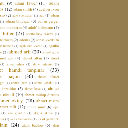
ğlu
(9)
adam fawer
(11)
adam
ips
(12)
adam smith
(4)
adelbert von
sso
(2)
adie suehsdorf
(1)
adli
(1)
adnan
adnan binyazar
(3)
adnan gerger
(1)
nan menderes
(4)
adolf eichmann
(4)
f hitler
(27)
adolfo bioy casares
(1)
e thiers
(2)
adonis
(2)
adrian leverkühn
agatha
ar timuçin
(1)
agah sırrı levend
(1)
ahmed arif
(20)
ie
(2)
ahmed qurie
hmet ada
(4)
ahmet altan
(5)
ahmet
(1)
ahmet erhan
(1)
ahmet ertegün
(1)
et hamdi tanpınar
(33)
et haşim
(36)
ahmet hikmet
ğlu
(1)
ahmet inam
(1)
ahmet kabaklı
(1)
ahmet
 karcılılar
(3)
ahmet kaya
(1)
t efendi
(10)
ahmet muhip dıranas
hmet oktay
(28)
ahmet rasim
hmet telli
(12)
ahmet ümit
(6)
aijaz
(1)
aka gündüz
(1)
akgün akova
(1)
akşit göktürk
ton
(1)
akira kurosawa
(1)
lain
(24)
alain badiou
(5)
alain