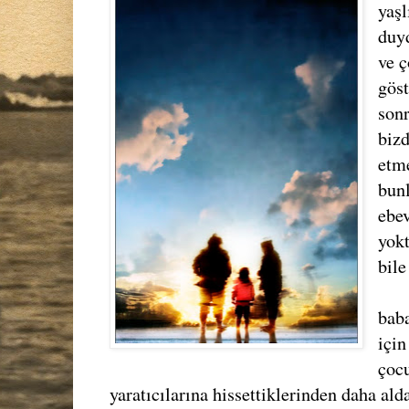
yaşl
duy
ve 
göst
son
bizd
etme
bunl
ebe
yokt
bile
bab
içi
çoc
yaratıcılarına hissettiklerinden daha ald