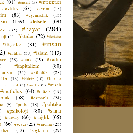
ek
(61)
#entelektüel
#ensest
(5)
#evlilik
(67)
#evrim
(18)
tim
(83)
#eşcinsellik
(13)
izm
(139)
#felsefe
(69)
#hayat
(284)
çek
(35)
#iktidar
(72)
loji
(41)
#iletişim
#insan
#ilişkiler
(81)
2)
#islam
(113)
#intihar
(38)
#kadın
ence
(28)
#junk
(19)
)
#kapitalizm
(80)
ünizm
(21)
#kötülük
(28)
üler
(13)
#kürtler
#kültür
(10)
#mizah
#matematik
(8)
#medya
(9)
#mutluluk
(64)
#müzik
(19)
umak
(58)
#osmanlı
(24)
#politika
#polis
(18)
te
(9)
)
#psikoloji
(80)
#sanat
)
#savaş
(66)
#sağlık
(65)
s
(66)
#sevgi
(25)
#sinema
(23)
yalizm
(13)
#soykırım
(29)