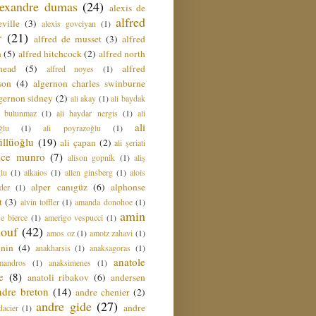
lexandre dumas
(24)
alexis de
alfred
ville
(3)
alexis govciyan
(1)
r
(21)
alfred de musset
(3)
alfred
n
(5)
alfred hitchcock
(2)
alfred north
head
(5)
alfred
alfred noyes
(1)
son
(4)
algernon charles swinburne
gernon sidney
(2)
ali akay
(1)
ali baydak
i bulunmaz
(1)
ali haydar nergis
(1)
ali
ali
ğlu
(1)
ali poyrazoğlu
(1)
üllüoğlu
(19)
ali çapan
(2)
ali şeriati
lice munro
(7)
alison gopnik
(1)
aliş
ğlu
(1)
alkaios
(1)
allen ginsberg
(1)
alois
alper canıgüz
(6)
alphonse
der
(1)
t
(3)
alvin toffler
(1)
amanda donohoe
(1)
amin
e bierce
(1)
amerigo vespucci
(1)
ouf
(42)
amos oz
(1)
amotz zahavi
(1)
 nin
(4)
anakharsis
(1)
anaksagoras
(1)
anatole
mandros
(1)
anaksimenes
(1)
e
(8)
anatoli ribakov
(6)
andersen
ndre breton
(14)
andre chenier
(2)
andre gide
(27)
andre
dacier
(1)