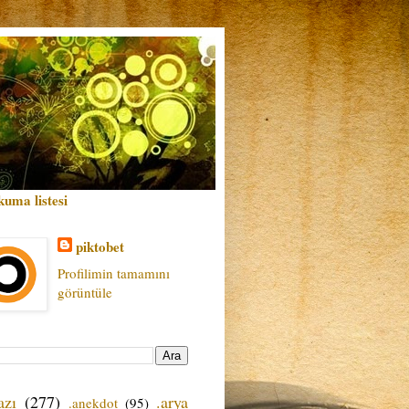
kuma listesi
piktobet
Profilimin tamamını
görüntüle
azı
(277)
.arya
.anekdot
(95)