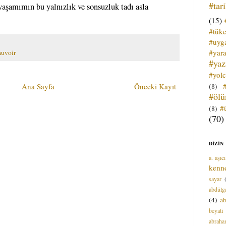
#tar
yaşamımın bu yalnızlık ve sonsuzluk tadı asla
(15)
#tük
#uyga
#yara
auvoir
#ya
#yol
Ana Sayfa
Önceki Kayıt
(8)
#öl
#
(8)
(70)
DİZİN
a. aşıcı
kenn
sayar
abdülga
(4)
ab
beyati
abrah