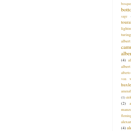
bosque
bott
sage
toura
light
turing
alber
cam
albe
(4)
a
albert
alberto
von wa
huxl
amenab
(1)
ale
(2)
manz
flemin
alexa
a
(4)