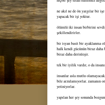
hiçbir şey telafi edilemez değild
ne akıl ne de ön yargılar bir iş
yapacak bir işi yoktur.
ölümlü iki insan birbirini sevd
şekillendirirler.
bir isyan basit bir ayaklanma ol
halk kendi gücünün biraz daha b
biraz daha derinleşir.
tek bir iyilik vardır, o da insa
insanlar asla mutlu olamayacakl
bile arzulamıyorlar. zamanın o
yetiniyorlar.
yapılan her şey sonunda bozgun