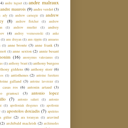
andre malraux
(4)
andre luguet
(1)
andre maurois
(9)
andre verdet
(3)
andrew
s ady
(1)
andrew carnegie
(1)
ey
(8)
andrew fletcher
(1)
andrew
andrey
an
(1)
andrew mueller
(1)
nov
(4)
andrey voznesenski
(1)
anke
(1)
ann druyan
(1)
ann rippin
(1)
annaeus
anne bronte
(3)
anne frank
(3)
s
(1)
anne sexton
(2)
annie besant
amott
(1)
nonim
(16)
anonymus valesianus
(1)
anthony burgess
us
(1)
anthony brant
(1)
nthony giddens
(6)
anthony storr
(6)
antisthenes
(2)
nos
(1)
antoine furetiere
toine galland
(3)
antoine lavoisier
(1)
i casas ros
(6)
antonin artaud
(3)
antonio lopez
io gramsci
(3)
llo
(7)
antonio salieri
(1)
antonio
hi
(1)
apollonialı diogenes
(1)
apollonie
apostolos doxiadis
(7)
r
(1)
apuleius
a güler
(2)
aravind
ara toranyan
(1)
(2)
archibald macleish
(2)
archimedes