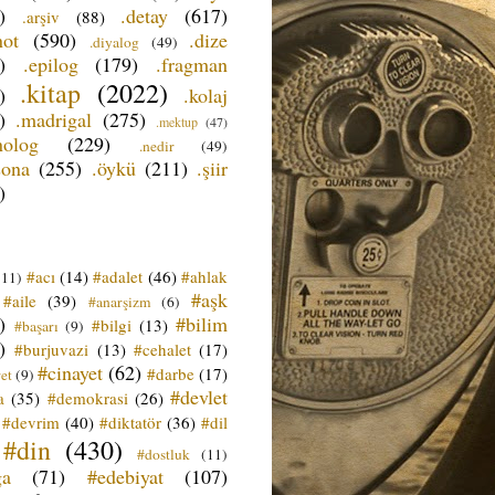
)
.detay
(617)
.arşiv
(88)
not
(590)
.dize
.diyalog
(49)
)
.epilog
(179)
.fragman
.kitap
(2022)
)
.kolaj
)
.madrigal
(275)
.mektup
(47)
nolog
(229)
.nedir
(49)
sona
(255)
.öykü
(211)
.şiir
)
#acı
(14)
#adalet
(46)
#ahlak
(11)
#aşk
#aile
(39)
#anarşizm
(6)
)
#bilim
#bilgi
(13)
#başarı
(9)
)
#burjuvazi
(13)
#cehalet
(17)
#cinayet
(62)
#darbe
(17)
et
(9)
#devlet
a
(35)
#demokrasi
(26)
#devrim
(40)
#diktatör
(36)
#dil
#din
(430)
#dostluk
(11)
ğa
(71)
#edebiyat
(107)