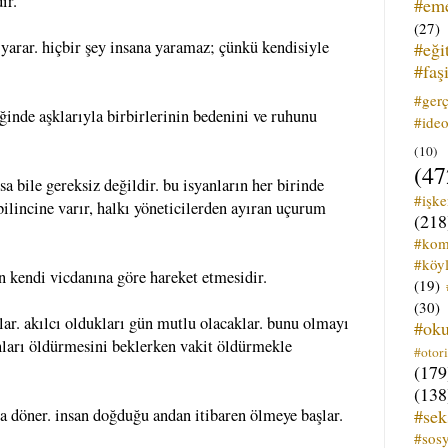
ir.
#em
(27)
e yarar. hiçbir şey insana yaramaz; çünkü kendisiyle
#eği
#faş
#ger
iğinde aşklarıyla birbirlerinin bedenini ve ruhunu
#ideo
(10)
(47
sa bile gereksiz değildir. bu isyanların her birinde
#işk
ilincine varır, halkı yöneticilerden ayıran uçurum
(218
#kom
#köyl
nın kendi vicdanına göre hareket etmesidir.
(19)
(30)
ar. akılcı oldukları gün mutlu olacaklar. bunu olmayı
#ok
nları öldürmesini beklerken vakit öldürmekle
#otori
(179
(138
#sek
a döner. insan doğduğu andan itibaren ölmeye başlar.
#sos