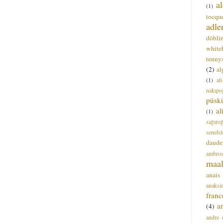
a
(1)
tocque
adle
döbli
white
tenny
(2)
al
(1)
al
nakıpo
püsk
a
(1)
sağıro
senefel
daude
ambros
maal
anais
anaksi
franc
a
(4)
andre 