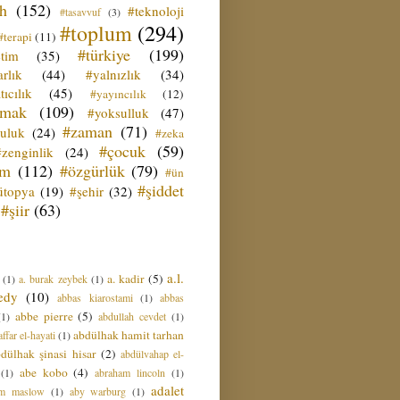
ih
(152)
#teknoloji
#tasavvuf
(3)
#toplum
(294)
#terapi
(11)
#türkiye
(199)
etim
(35)
rlık
(44)
#yalnızlık
(34)
tıcılık
(45)
#yayıncılık
(12)
zmak
(109)
#yoksulluk
(47)
#zaman
(71)
culuk
(24)
#zeka
#çocuk
(59)
#zenginlik
(24)
üm
(112)
#özgürlük
(79)
#ün
#şiddet
ütopya
(19)
#şehir
(32)
#şiir
(63)
a.l.
a. kadir
(5)
(1)
a. burak zeybek
(1)
edy
(10)
abbas kiarostami
(1)
abbas
abbe pierre
(5)
(1)
abdullah cevdet
(1)
abdülhak hamit tarhan
ffar el-hayati
(1)
dülhak şinasi hisar
(2)
abdülvahap el-
abe kobo
(4)
(1)
abraham lincoln
(1)
adalet
am maslow
(1)
aby warburg
(1)