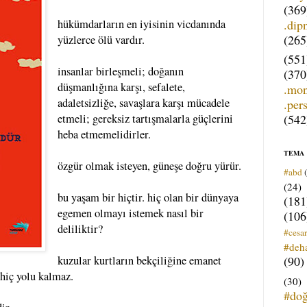
(369
.dip
hükümdarların en iyisinin vicdanında
(265
yüzlerce ölü vardır.
(551
insanlar birleşmeli; doğanın
(370
düşmanlığına karşı, sefalete,
.mo
adaletsizliğe, savaşlara karşı mücadele
.per
(542
etmeli; gereksiz tartışmalarla güçlerini
heba etmemelidirler.
TEMA
özgür olmak isteyen, güneşe doğru yürür.
#abd
(24)
bu yaşam bir hiçtir. hiç olan bir dünyaya
(181
egemen olmayı istemek nasıl bir
(106
deliliktir?
#cesar
#deh
(90)
kuzular kurtların bekçiliğine emanet
 hiç yolu kalmaz.
(30)
#do