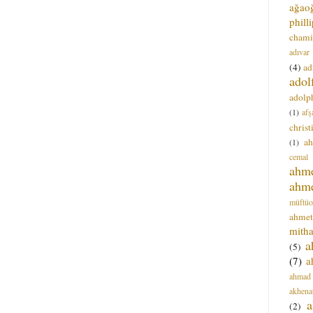
ağao
phill
chami
adıvar
(4)
ad
adol
adolph
(1)
afş
christ
a
(1)
cemal
ahm
ahm
müftüo
ahmet
mitha
a
(5)
(7)
a
ahmad
akhena
a
(2)