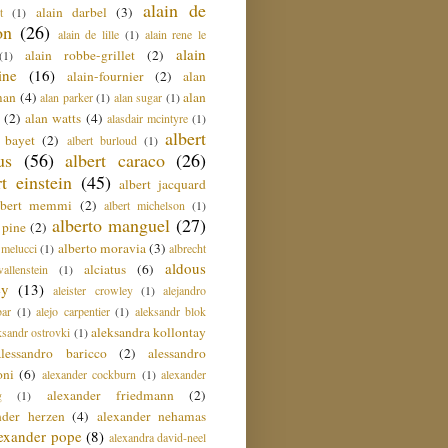
alain de
alain darbel
(3)
t
(1)
on
(26)
alain de lille
(1)
alain rene le
alain
alain robbe-grillet
(2)
(1)
ine
(16)
alain-fournier
(2)
alan
man
(4)
alan
alan parker
(1)
alan sugar
(1)
(2)
alan watts
(4)
alasdair mcintyre
(1)
albert
t bayet
(2)
albert burloud
(1)
us
(56)
albert caraco
(26)
rt einstein
(45)
albert jacquard
lbert memmi
(2)
albert michelson
(1)
alberto manguel
(27)
 pine
(2)
alberto moravia
(3)
 melucci
(1)
albrecht
aldous
alciatus
(6)
llenstein
(1)
ey
(13)
aleister crowley
(1)
alejandro
ar
(1)
alejo carpentier
(1)
aleksandr blok
aleksandra kollontay
ksandr ostrovki
(1)
alessandro baricco
(2)
alessandro
oni
(6)
alexander cockburn
(1)
alexander
alexander friedmann
(2)
g
(1)
nder herzen
(4)
alexander nehamas
lexander pope
(8)
alexandra david-neel