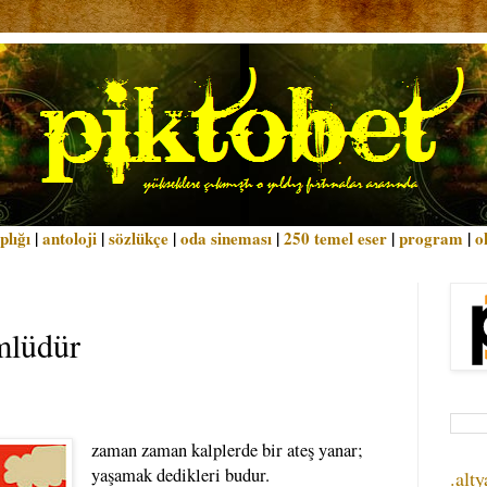
plığı
|
antoloji
|
sözlükçe
|
oda sineması
|
250 temel eser
|
program
|
o
mlüdür
zaman zaman kalplerde bir ateş yanar;
yaşamak dedikleri budur.
.alty