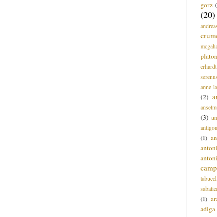
gorz
(20)
andrea
crum
mcgah
plato
erhardt
serenu
anne l
a
(2)
anselm
(3)
a
antigo
an
(1)
anton
anton
campi
tabucc
sabatie
ar
(1)
adiga