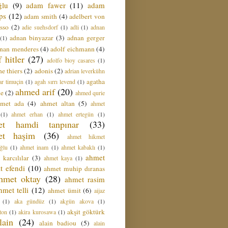
ğlu
(9)
adam fawer
(11)
adam
ips
(12)
adam smith
(4)
adelbert von
sso
(2)
adie suehsdorf
(1)
adli
(1)
adnan
adnan binyazar
(3)
adnan gerger
(1)
nan menderes
(4)
adolf eichmann
(4)
f hitler
(27)
adolfo bioy casares
(1)
e thiers
(2)
adonis
(2)
adrian leverkühn
agatha
ar timuçin
(1)
agah sırrı levend
(1)
ahmed arif
(20)
ie
(2)
ahmed qurie
hmet ada
(4)
ahmet altan
(5)
ahmet
(1)
ahmet erhan
(1)
ahmet ertegün
(1)
et hamdi tanpınar
(33)
et haşim
(36)
ahmet hikmet
ğlu
(1)
ahmet inam
(1)
ahmet kabaklı
(1)
ahmet
 karcılılar
(3)
ahmet kaya
(1)
t efendi
(10)
ahmet muhip dıranas
hmet oktay
(28)
ahmet rasim
hmet telli
(12)
ahmet ümit
(6)
aijaz
(1)
aka gündüz
(1)
akgün akova
(1)
akşit göktürk
ton
(1)
akira kurosawa
(1)
lain
(24)
alain badiou
(5)
alain