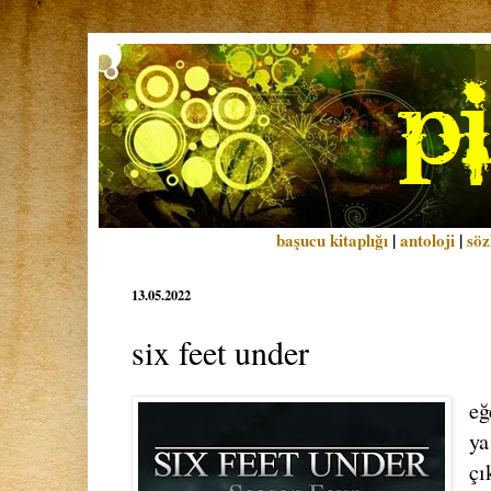
başucu kitaplığı
|
antoloji
|
söz
13.05.2022
six feet under
eğ
ya
çı