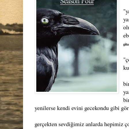
"y
ya
ol
eb
gita
"ç
ku
bi
ya
bi
yenilerse kendi evini gecekondu gibi gö
gerçekten sevdiğimiz anlarda hepimiz ç