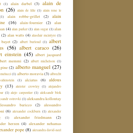
alain de
alain darbel
(3)
t
(1)
on
(26)
alain de lille
(1)
alain rene le
alain
alain robbe-grillet
(2)
(1)
ine
(16)
alain-fournier
(2)
alan
man
(4)
alan
alan parker
(1)
alan sugar
(1)
(2)
alan watts
(4)
alasdair mcintyre
(1)
albert
t bayet
(2)
albert burloud
(1)
us
(56)
albert caraco
(26)
rt einstein
(45)
albert jacquard
lbert memmi
(2)
albert michelson
(1)
alberto manguel
(27)
 pine
(2)
alberto moravia
(3)
 melucci
(1)
albrecht
aldous
alciatus
(6)
llenstein
(1)
ey
(13)
aleister crowley
(1)
alejandro
ar
(1)
alejo carpentier
(1)
aleksandr blok
aleksandra kollontay
ksandr ostrovki
(1)
alessandro baricco
(2)
alessandro
oni
(6)
alexander cockburn
(1)
alexander
alexander friedmann
(2)
g
(1)
nder herzen
(4)
alexander nehamas
lexander pope
(8)
alexandra david-neel