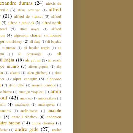
lexandre dumas
(24)
alexis de
alfred
ville
(3)
alexis govciyan
(1)
r
(21)
alfred de musset
(3)
alfred
n
(5)
alfred hitchcock
(2)
alfred north
head
(5)
alfred
alfred noyes
(1)
son
(4)
algernon charles swinburne
gernon sidney
(2)
ali akay
(1)
ali baydak
i bulunmaz
(1)
ali haydar nergis
(1)
ali
ali
ğlu
(1)
ali poyrazoğlu
(1)
üllüoğlu
(19)
ali çapan
(2)
ali şeriati
lice munro
(7)
alison gopnik
(1)
aliş
ğlu
(1)
alkaios
(1)
allen ginsberg
(1)
alois
alper canıgüz
(6)
alphonse
der
(1)
t
(3)
alvin toffler
(1)
amanda donohoe
(1)
amin
e bierce
(1)
amerigo vespucci
(1)
ouf
(42)
amos oz
(1)
amotz zahavi
(1)
 nin
(4)
anakharsis
(1)
anaksagoras
(1)
anatole
mandros
(1)
anaksimenes
(1)
e
(8)
anatoli ribakov
(6)
andersen
ndre breton
(14)
andre chenier
(2)
andre gide
(27)
andre
dacier
(1)