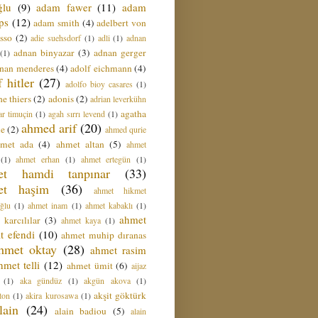
ğlu
(9)
adam fawer
(11)
adam
ips
(12)
adam smith
(4)
adelbert von
sso
(2)
adie suehsdorf
(1)
adli
(1)
adnan
adnan binyazar
(3)
adnan gerger
(1)
nan menderes
(4)
adolf eichmann
(4)
f hitler
(27)
adolfo bioy casares
(1)
e thiers
(2)
adonis
(2)
adrian leverkühn
agatha
ar timuçin
(1)
agah sırrı levend
(1)
ahmed arif
(20)
ie
(2)
ahmed qurie
hmet ada
(4)
ahmet altan
(5)
ahmet
(1)
ahmet erhan
(1)
ahmet ertegün
(1)
et hamdi tanpınar
(33)
et haşim
(36)
ahmet hikmet
ğlu
(1)
ahmet inam
(1)
ahmet kabaklı
(1)
ahmet
 karcılılar
(3)
ahmet kaya
(1)
t efendi
(10)
ahmet muhip dıranas
hmet oktay
(28)
ahmet rasim
hmet telli
(12)
ahmet ümit
(6)
aijaz
(1)
aka gündüz
(1)
akgün akova
(1)
akşit göktürk
ton
(1)
akira kurosawa
(1)
lain
(24)
alain badiou
(5)
alain