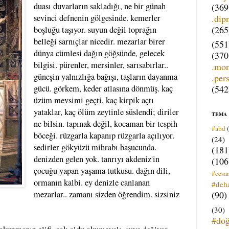
duası duvarların sakladığı, ne bir günah
(369
.dip
sevinci defnenin gölgesinde. kemerler
(265
boşluğu taşıyor. suyun değil toprağın
belleği sarnıçlar nicedir. mezarlar birer
(551
dünya cümlesi dağın göğsünde, gelecek
(370
bilgisi. pürenler, mersinler, sarısabırlar..
.mo
güneşin yalnızlığa bağışı, taşların dayanma
.per
(542
gücü. görkem, keder atlasına dönmüş. kaç
üzüm mevsimi geçti, kaç kirpik açtı
yataklar, kaç ölüm zeytinle süslendi; diriler
TEMA
ne bilsin. tapınak değil, kocaman bir tespih
#abd
böceği. rüzgarla kapanıp rüzgarla açılıyor.
(24)
sedirler gökyüzü mihrabı başucunda.
(181
denizden gelen yok. tanrıyı akdeniz'in
(106
çocuğu yapan yaşama tutkusu. dağın dili,
#cesar
ormanın kalbi. ey denizle canlanan
#deh
(90)
mezarlar.. zamanı sizden öğrendim. sizsiniz
(30)
#do