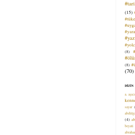
#tar
(15)
#tük
#uyga
#yara
#ya
#yol
(8)
#öl
#
(8)
(70)
DİZİN
a. aşıcı
kenn
sayar
abdülga
(4)
ab
beyati
abrah