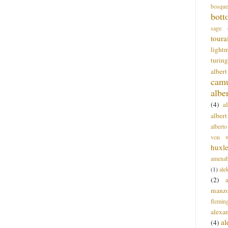
bosque
bott
sage
toura
light
turing
alber
cam
albe
(4)
a
albert
alberto
von wa
huxl
amenab
(1)
ale
(2)
manz
flemin
alexa
a
(4)