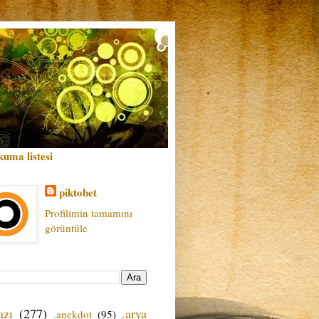
kuma listesi
piktobet
Profilimin tamamını
görüntüle
azı
(277)
.arya
.anekdot
(95)