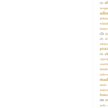
a
(1)
tocque
adle
döbli
white
tenny
(2)
al
(1)
al
nakıpo
püsk
a
(1)
sağıro
senefel
daude
ambros
maal
anais
anaksi
franc
a
(4)
andre 