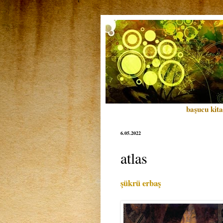
başucu kita
6.05.2022
atlas
şükrü erbaş