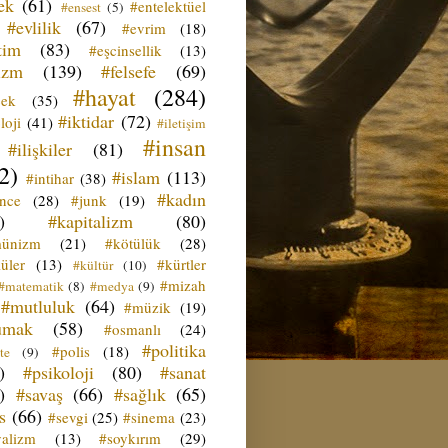
ek
(61)
#entelektüel
#ensest
(5)
#evlilik
(67)
#evrim
(18)
tim
(83)
#eşcinsellik
(13)
izm
(139)
#felsefe
(69)
#hayat
(284)
çek
(35)
#iktidar
(72)
loji
(41)
#iletişim
#insan
#ilişkiler
(81)
2)
#islam
(113)
#intihar
(38)
#kadın
ence
(28)
#junk
(19)
)
#kapitalizm
(80)
ünizm
(21)
#kötülük
(28)
üler
(13)
#kürtler
#kültür
(10)
#mizah
#matematik
(8)
#medya
(9)
#mutluluk
(64)
#müzik
(19)
umak
(58)
#osmanlı
(24)
#politika
#polis
(18)
te
(9)
)
#psikoloji
(80)
#sanat
)
#savaş
(66)
#sağlık
(65)
s
(66)
#sevgi
(25)
#sinema
(23)
yalizm
(13)
#soykırım
(29)