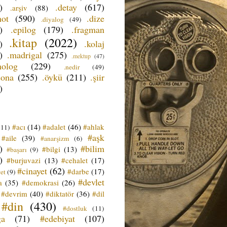
)
.detay
(617)
.arşiv
(88)
not
(590)
.dize
.diyalog
(49)
)
.epilog
(179)
.fragman
.kitap
(2022)
)
.kolaj
)
.madrigal
(275)
.mektup
(47)
nolog
(229)
.nedir
(49)
sona
(255)
.öykü
(211)
.şiir
)
#acı
(14)
#adalet
(46)
#ahlak
(11)
#aşk
#aile
(39)
#anarşizm
(6)
)
#bilim
#bilgi
(13)
#başarı
(9)
)
#burjuvazi
(13)
#cehalet
(17)
#cinayet
(62)
#darbe
(17)
et
(9)
#devlet
a
(35)
#demokrasi
(26)
#devrim
(40)
#diktatör
(36)
#dil
#din
(430)
#dostluk
(11)
ğa
(71)
#edebiyat
(107)