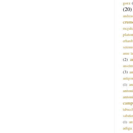
gorz
(20)
andrea
crum
mcgah
plato
erhardt
serenu
anne l
a
(2)
anselm
(3)
a
antigo
an
(1)
anton
anton
campi
tabucc
sabatie
ar
(1)
adiga