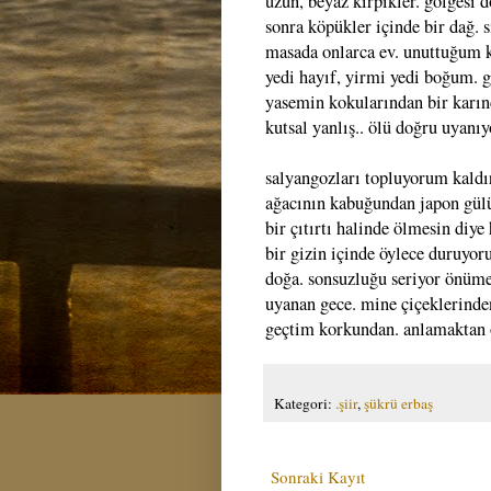
uzun, beyaz kirpikler. gölgesi 
sonra köpükler içinde bir dağ. s
masada onlarca ev. unuttuğum 
yedi hayıf, yirmi yedi boğum. 
yasemin kokularından bir karınc
kutsal yanlış.. ölü doğru uyanıy
salyangozları topluyorum kaldırı
ağacının kabuğundan japon gülü
bir çıtırtı halinde ölmesin diy
bir gizin içinde öylece duruyor
doğa. sonsuzluğu seriyor önüme.
uyanan gece. mine çiçeklerinde
geçtim korkundan. anlamaktan 
Kategori:
.şiir
,
şükrü erbaş
Sonraki Kayıt