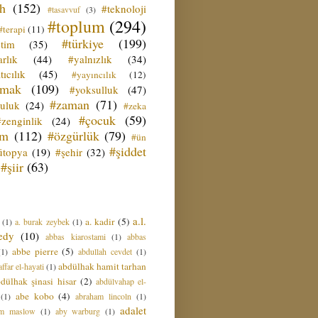
ih
(152)
#teknoloji
#tasavvuf
(3)
#toplum
(294)
#terapi
(11)
#türkiye
(199)
etim
(35)
rlık
(44)
#yalnızlık
(34)
tıcılık
(45)
#yayıncılık
(12)
zmak
(109)
#yoksulluk
(47)
#zaman
(71)
culuk
(24)
#zeka
#çocuk
(59)
#zenginlik
(24)
üm
(112)
#özgürlük
(79)
#ün
#şiddet
ütopya
(19)
#şehir
(32)
#şiir
(63)
a.l.
a. kadir
(5)
(1)
a. burak zeybek
(1)
edy
(10)
abbas kiarostami
(1)
abbas
abbe pierre
(5)
(1)
abdullah cevdet
(1)
abdülhak hamit tarhan
ffar el-hayati
(1)
dülhak şinasi hisar
(2)
abdülvahap el-
abe kobo
(4)
(1)
abraham lincoln
(1)
adalet
am maslow
(1)
aby warburg
(1)