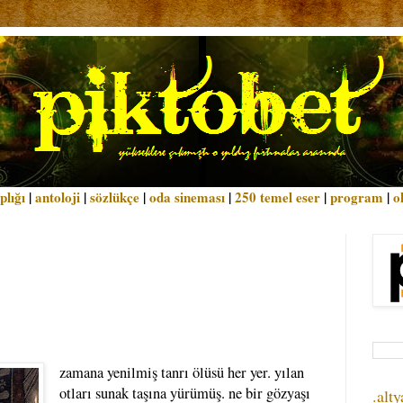
plığı
|
antoloji
|
sözlükçe
|
oda sineması
|
250 temel eser
|
program
|
o
zamana yenilmiş tanrı ölüsü her yer. yılan
otları sunak taşına yürümüş. ne bir gözyaşı
.alty