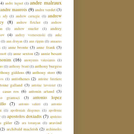
andre malraux
(4)
andre luguet
(1)
andre maurois
(9)
andre verdet
(3)
andrew
s ady
(1)
andrew carnegie
(1)
ey
(8)
andrew fletcher
(1)
andrew
andrey
an
(1)
andrew mueller
(1)
nov
(4)
andrey voznesenski
(1)
anke
(1)
ann druyan
(1)
ann rippin
(1)
annaeus
anne bronte
(3)
anne frank
(3)
s
(1)
anne sexton
(2)
annie besant
amott
(1)
nonim
(16)
anonymus valesianus
(1)
anthony burgess
us
(1)
anthony brant
(1)
nthony giddens
(6)
anthony storr
(6)
antisthenes
(2)
nos
(1)
antoine furetiere
toine galland
(3)
antoine lavoisier
(1)
i casas ros
(6)
antonin artaud
(3)
antonio lopez
io gramsci
(3)
llo
(7)
antonio salieri
(1)
antonio
hi
(1)
apollonialı diogenes
(1)
apollonie
apostolos doxiadis
(7)
r
(1)
apuleius
a güler
(2)
aravind
ara toranyan
(1)
(2)
archibald macleish
(2)
archimedes