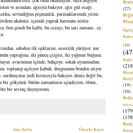
dokunmanın elifi. çok oldu okumayalı. suya değiyor.
#em
isten ve arzudan. ağzıyla bakıyor. ağzı gül ocağı.
(27)
korku, sevindiğim pişmanlık. parmaklarımda yirmi
#eği
#faş
gövdem akdeniz. içimde yaprak harmanı sözler.
a. ben şimdi bu kalbi, bu cezayı, bu sarı zamanı.. ey
#ger
or.
#ideo
(10)
mdan. sabahın ilk ışıklarını. sessizlik yürüyor. nar
(47
nün yaprağına. iki güneş çizgisi, iki yağmur buğusu.
#işk
e hayat. avucumun içinde, bahçeye. sokak uyanmadan.
(218
um. toplanıp açılıyor kabuk. duygusunu benden alıyor
#kom
 sardunyalar yedi kırmızıyla bakıyor. deniz değil bu,
#köyl
n bir gökyüzü. bütün zamanların içindeyim. ölüm..
(19)
öte bir sevinç duyuyorum.
(30)
#ok
#otori
(179
(138
#sek
Ana Sayfa
Önceki Kayıt
#sos