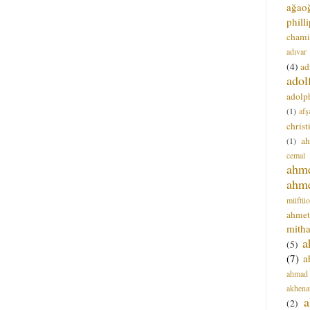
ağao
phill
chami
adıvar
(4)
ad
adol
adolph
(1)
afş
christ
a
(1)
cemal
ahm
ahm
müftüo
ahmet
mitha
a
(5)
(7)
a
ahmad
akhena
a
(2)