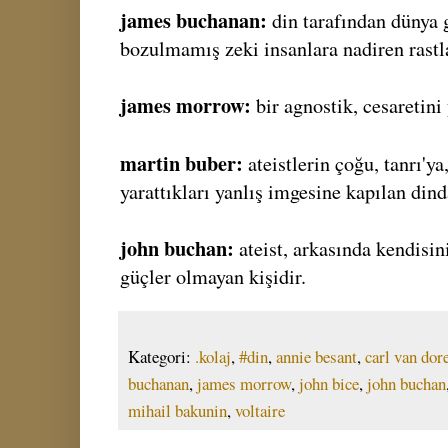
james buchanan:
din tarafından dünya 
bozulmamış zeki insanlara nadiren rastl
james morrow:
bir agnostik, cesaretini 
martin buber:
ateistlerin çoğu, tanrı'y
yarattıkları yanlış imgesine kapılan din
john buchan:
ateist, arkasında kendisi
güçler olmayan kişidir.
Kategori:
.kolaj
,
#din
,
annie besant
,
carl van dor
buchanan
,
james morrow
,
john bice
,
john buchan
mihail bakunin
,
voltaire