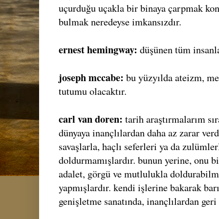
uçurduğu uçakla bir binaya çarpmak konu
bulmak neredeyse imkansızdır.
ernest hemingway:
düşünen tüm insanlar
joseph mccabe:
bu yüzyılda ateizm, me
tutumu olacaktır.
carl van doren:
tarih araştırmalarım sır
dünyaya inançlılardan daha az zarar verdi
savaşlarla, haçlı seferleri ya da zulümler
doldurmamışlardır. bunun yerine, onu bil
adalet, görgü ve mutlulukla doldurabilme
yapmışlardır. kendi işlerine bakarak bar
genişletme sanatında, inançlılardan geri