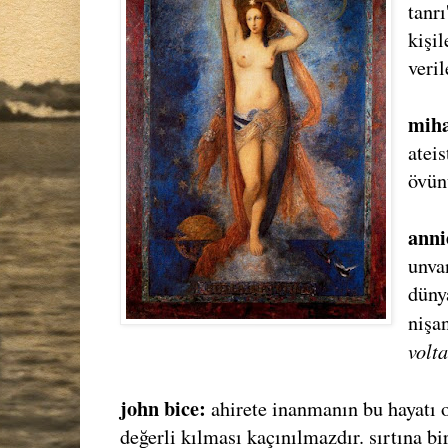
tanr
kişi
veril
miha
ateis
övün
anni
unva
düny
nişa
volta
john bice:
ahirete inanmanın bu hayatı 
değerli kılması kaçınılmazdır. sırtına b