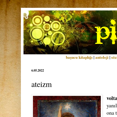
başucu kitaplığı
|
antoloji
|
söz
6.05.2022
ateizm
volt
yanı
ona 