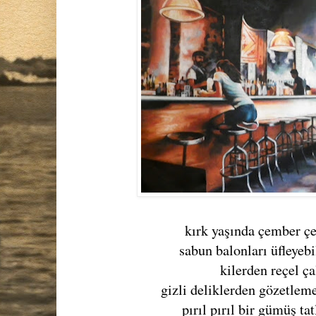
kırk yaşında çember ç
sabun balonları üfleyeb
kilerden reçel ç
gizli deliklerden gözetlem
pırıl pırıl bir gümüş ta