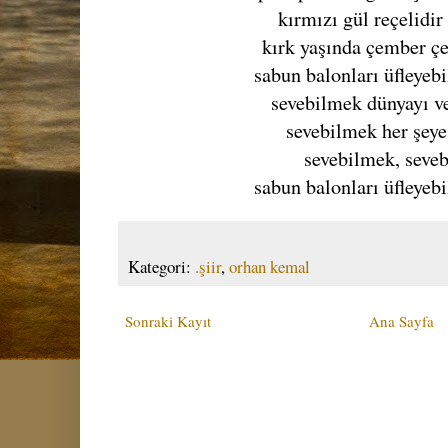
kırmızı gül reçelidi
kırk yaşında çember ç
sabun balonları üfleyeb
sevebilmek dünyayı ve
sevebilmek her şey
sevebilmek, seve
sabun balonları üfleyeb
Kategori:
.şiir
,
orhan kemal
Sonraki Kayıt
Ana Sayfa