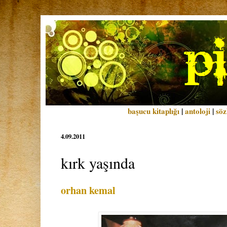
başucu kitaplığı
|
antoloji
|
söz
4.09.2011
kırk yaşında
orhan kemal