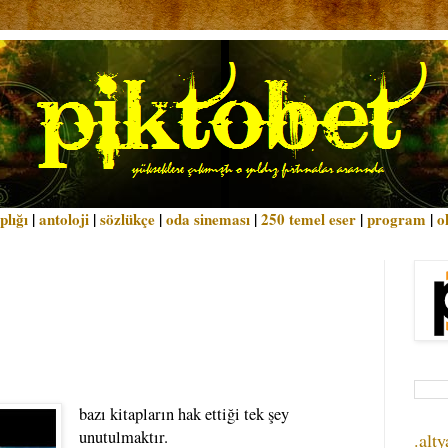
plığı
|
antoloji
|
sözlükçe
|
oda sineması
|
250 temel eser
|
program
|
o
bazı kitapların hak ettiği tek şey
unutulmaktır.
.alty