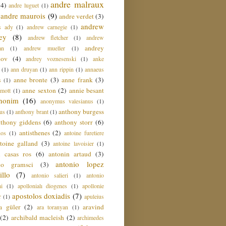
andre malraux
(4)
andre luguet
(1)
andre maurois
(9)
andre verdet
(3)
andrew
s ady
(1)
andrew carnegie
(1)
ey
(8)
andrew fletcher
(1)
andrew
andrey
an
(1)
andrew mueller
(1)
nov
(4)
andrey voznesenski
(1)
anke
(1)
ann druyan
(1)
ann rippin
(1)
annaeus
anne bronte
(3)
anne frank
(3)
s
(1)
anne sexton
(2)
annie besant
amott
(1)
nonim
(16)
anonymus valesianus
(1)
anthony burgess
us
(1)
anthony brant
(1)
nthony giddens
(6)
anthony storr
(6)
antisthenes
(2)
nos
(1)
antoine furetiere
toine galland
(3)
antoine lavoisier
(1)
i casas ros
(6)
antonin artaud
(3)
antonio lopez
io gramsci
(3)
llo
(7)
antonio salieri
(1)
antonio
hi
(1)
apollonialı diogenes
(1)
apollonie
apostolos doxiadis
(7)
r
(1)
apuleius
a güler
(2)
aravind
ara toranyan
(1)
(2)
archibald macleish
(2)
archimedes