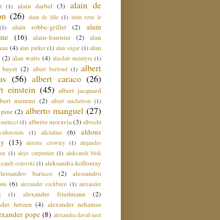
alain de
alain darbel
(3)
t
(1)
on
(26)
alain de lille
(1)
alain rene le
alain
alain robbe-grillet
(2)
(1)
ine
(16)
alain-fournier
(2)
alan
man
(4)
alan
alan parker
(1)
alan sugar
(1)
(2)
alan watts
(4)
alasdair mcintyre
(1)
albert
t bayet
(2)
albert burloud
(1)
us
(56)
albert caraco
(26)
rt einstein
(45)
albert jacquard
lbert memmi
(2)
albert michelson
(1)
alberto manguel
(27)
 pine
(2)
alberto moravia
(3)
 melucci
(1)
albrecht
aldous
alciatus
(6)
llenstein
(1)
ey
(13)
aleister crowley
(1)
alejandro
ar
(1)
alejo carpentier
(1)
aleksandr blok
aleksandra kollontay
ksandr ostrovki
(1)
alessandro baricco
(2)
alessandro
oni
(6)
alexander cockburn
(1)
alexander
alexander friedmann
(2)
g
(1)
nder herzen
(4)
alexander nehamas
lexander pope
(8)
alexandra david-neel