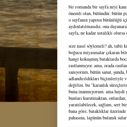
bir romanda bir sayfa neyi kanıt
önemli olan, bütündür. bütün par
o sayfanın yapıtın bütünlüğü içi
aydınlatılmasıdır, ona dayanara
sayfa, ne kadar ustalıklı olursa
size nasıl söylemeli? ah, tabii 
boğucu miyasmalar çıkaran bil
hangi kokuşmuş bataklarda boca
rastlanmıyor. ama, orada rastla
sanıyorum, bütün sanat, şunda,
adlandırıldıkları biçimleriyle 
değilim. bu "karanlık süreçleri
buna inanmıyorum. ama haydi yi
bunları kurutmaktan, onlardan, 
yaratılabilecek, sağlam, sert b
bana göre, bataklıklar üzerinde
pahasına, lagünün bulanık sular