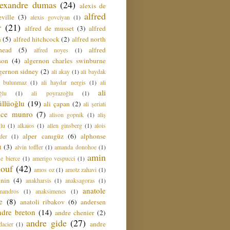
lexandre dumas
(24)
alexis de
alfred
ville
(3)
alexis govciyan
(1)
r
(21)
alfred de musset
(3)
alfred
n
(5)
alfred hitchcock
(2)
alfred north
head
(5)
alfred
alfred noyes
(1)
son
(4)
algernon charles swinburne
gernon sidney
(2)
ali akay
(1)
ali baydak
i bulunmaz
(1)
ali haydar nergis
(1)
ali
ali
ğlu
(1)
ali poyrazoğlu
(1)
üllüoğlu
(19)
ali çapan
(2)
ali şeriati
lice munro
(7)
alison gopnik
(1)
aliş
ğlu
(1)
alkaios
(1)
allen ginsberg
(1)
alois
alper canıgüz
(6)
alphonse
der
(1)
t
(3)
alvin toffler
(1)
amanda donohoe
(1)
amin
e bierce
(1)
amerigo vespucci
(1)
ouf
(42)
amos oz
(1)
amotz zahavi
(1)
 nin
(4)
anakharsis
(1)
anaksagoras
(1)
anatole
mandros
(1)
anaksimenes
(1)
e
(8)
anatoli ribakov
(6)
andersen
ndre breton
(14)
andre chenier
(2)
andre gide
(27)
andre
dacier
(1)