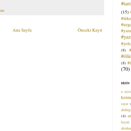
#tar
ute
(15)
#tük
#uyga
Ana Sayfa
Önceki Kayıt
#yara
#ya
#yol
(8)
#öl
#
(8)
(70)
DİZİN
a. aşıcı
kenn
sayar
abdülga
(4)
ab
beyati
abrah