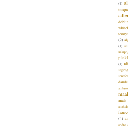
a
(1)
tocque
adle
döbli
white
tenny
(2)
al
(1)
al
nakıpo
püsk
a
(1)
sağıro
senefel
daude
ambros
maal
anais
anaksi
franc
a
(4)
andre 