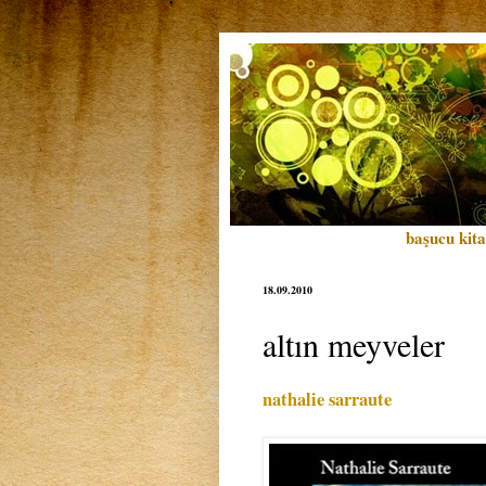
başucu kita
18.09.2010
altın meyveler
nathalie sarraute