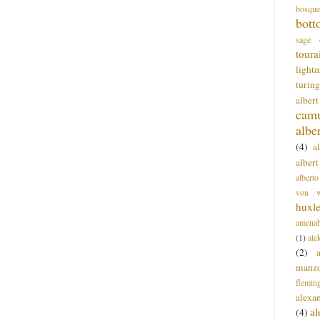
bosque
bott
sage
toura
light
turing
alber
cam
albe
(4)
a
albert
alberto
von wa
huxl
amenab
(1)
ale
(2)
manz
flemin
alexa
a
(4)