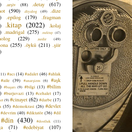
)
.detay
(617)
.arşiv
(88)
not
(590)
.dize
.diyalog
(49)
)
.epilog
(179)
.fragman
.kitap
(2022)
)
.kolaj
)
.madrigal
(275)
.mektup
(47)
nolog
(229)
.nedir
(49)
sona
(255)
.öykü
(211)
.şiir
)
#acı
(14)
#adalet
(46)
#ahlak
(11)
#aşk
#aile
(39)
#anarşizm
(6)
)
#bilim
#bilgi
(13)
#başarı
(9)
)
#burjuvazi
(13)
#cehalet
(17)
#cinayet
(62)
#darbe
(17)
et
(9)
#devlet
a
(35)
#demokrasi
(26)
#devrim
(40)
#diktatör
(36)
#dil
#din
(430)
#dostluk
(11)
ğa
(71)
#edebiyat
(107)