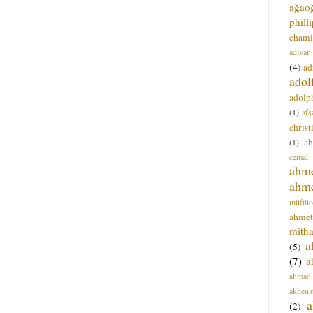
ağao
phill
chami
adıvar
(4)
ad
adol
adolph
(1)
afş
christ
a
(1)
cemal
ahm
ahm
müftüo
ahmet
mitha
a
(5)
(7)
a
ahmad
akhena
a
(2)