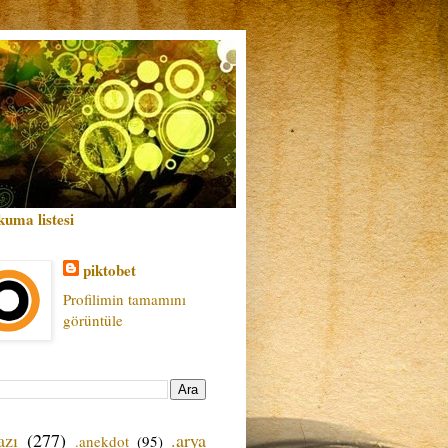
kuma listesi
piktobet
Profilimin tamamını
görüntüle
azı
(277)
.arya
.anekdot
(95)