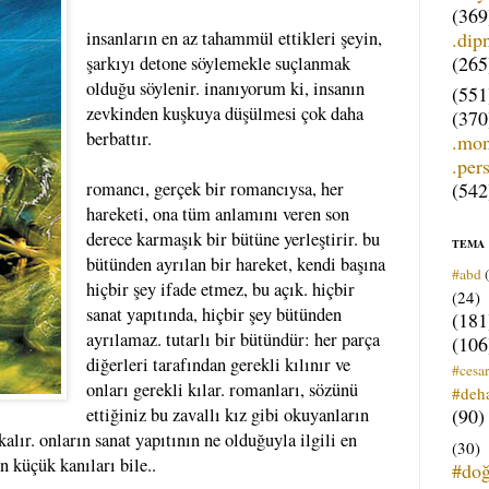
(369
.dip
insanların en az tahammül ettikleri şeyin,
(265
şarkıyı detone söylemekle suçlanmak
olduğu söylenir. inanıyorum ki, insanın
(551
zevkinden kuşkuya düşülmesi çok daha
(370
berbattır.
.mo
.per
(542
romancı, gerçek bir romancıysa, her
hareketi, ona tüm anlamını veren son
derece karmaşık bir bütüne yerleştirir. bu
TEMA
bütünden ayrılan bir hareket, kendi başına
#abd
hiçbir şey ifade etmez, bu açık. hiçbir
(24)
sanat yapıtında, hiçbir şey bütünden
(181
ayrılamaz. tutarlı bir bütündür: her parça
(106
diğerleri tarafından gerekli kılınır ve
#cesar
onları gerekli kılar. romanları, sözünü
#deh
(90)
ettiğiniz bu zavallı kız gibi okuyanların
kalır. onların sanat yapıtının ne olduğuyla ilgili en
(30)
 küçük kanıları bile..
#do