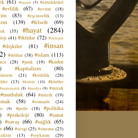
ek
(61)
#entelektüel
#ensest
(5)
#evlilik
(67)
#evrim
(18)
tim
(83)
#eşcinsellik
(13)
izm
(139)
#felsefe
(69)
#hayat
(284)
çek
(35)
#iktidar
(72)
loji
(41)
#iletişim
#insan
#ilişkiler
(81)
2)
#islam
(113)
#intihar
(38)
#kadın
ence
(28)
#junk
(19)
)
#kapitalizm
(80)
ünizm
(21)
#kötülük
(28)
üler
(13)
#kürtler
#kültür
(10)
#mizah
#matematik
(8)
#medya
(9)
#mutluluk
(64)
#müzik
(19)
umak
(58)
#osmanlı
(24)
#politika
#polis
(18)
te
(9)
)
#psikoloji
(80)
#sanat
)
#savaş
(66)
#sağlık
(65)
s
(66)
#sevgi
(25)
#sinema
(23)
yalizm
(13)
#soykırım
(29)