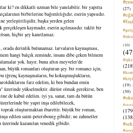
#em
lar ki? en dikkatli uzman bile yanılabilir. bir yapıtta
(27)
çalarının birbirlerine bağımlılığıdır, eserin yapısıdır.
#eği
#faş
ne yerleştirilişidir, başka yerden gelen
k gerçekleşen kaymadır, eserin açılmasıdır. taklit bir
#ger
 olsun, hiçbir şey kanıtlamaz.
#ideo
(10)
ki, orada derinlik bulunamaz. larvaların kaynaşması,
(47
mem hangi balçık zeminde, insanı dibe çeken bilmem
#işk
lamalar yok. hayır. buna altın meyveler'de
(218
nan, büyük romanları oluşturan şey. bir romancı için,
#kom
 bu iğrenç kaynaşmaların, bu kokuşmuşlukların,
#köyl
varolduklarını farz edelim, ki ben bundan emin
(19)
n" üzerinde yükselmektir. dürüst olmak gerekirse, ben
(30)
ne de kabul edelim. iyi ya, sanat, tam da bütün
#ok
üzerlerinde bir yapıt inşa edilebilecek,
#otori
ir toprak oluşturmaktan ibarettir. büyük bir roman,
(179
 inşa edilen saint-petersbourg gibidir; ne zahmetler
(138
#sek
ı üzerinde kazanılan venedik gibidir.
#sos