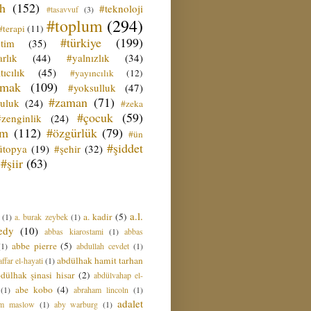
ih
(152)
#teknoloji
#tasavvuf
(3)
#toplum
(294)
#terapi
(11)
#türkiye
(199)
etim
(35)
rlık
(44)
#yalnızlık
(34)
tıcılık
(45)
#yayıncılık
(12)
zmak
(109)
#yoksulluk
(47)
#zaman
(71)
culuk
(24)
#zeka
#çocuk
(59)
#zenginlik
(24)
üm
(112)
#özgürlük
(79)
#ün
#şiddet
ütopya
(19)
#şehir
(32)
#şiir
(63)
a.l.
a. kadir
(5)
(1)
a. burak zeybek
(1)
edy
(10)
abbas kiarostami
(1)
abbas
abbe pierre
(5)
(1)
abdullah cevdet
(1)
abdülhak hamit tarhan
ffar el-hayati
(1)
dülhak şinasi hisar
(2)
abdülvahap el-
abe kobo
(4)
(1)
abraham lincoln
(1)
adalet
am maslow
(1)
aby warburg
(1)