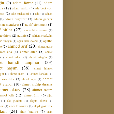
ğlu
(9)
adam fawer
(11)
adam
ips
(12)
adam smith
(4)
adelbert von
sso
(2)
adie suehsdorf
(1)
adli
(1)
adnan
adnan binyazar
(3)
adnan gerger
(1)
nan menderes
(4)
adolf eichmann
(4)
f hitler
(27)
adolfo bioy casares
(1)
e thiers
(2)
adonis
(2)
adrian leverkühn
agatha
ar timuçin
(1)
agah sırrı levend
(1)
ahmed arif
(20)
ie
(2)
ahmed qurie
hmet ada
(4)
ahmet altan
(5)
ahmet
(1)
ahmet erhan
(1)
ahmet ertegün
(1)
et hamdi tanpınar
(33)
et haşim
(36)
ahmet hikmet
ğlu
(1)
ahmet inam
(1)
ahmet kabaklı
(1)
ahmet
 karcılılar
(3)
ahmet kaya
(1)
t efendi
(10)
ahmet muhip dıranas
hmet oktay
(28)
ahmet rasim
hmet telli
(12)
ahmet ümit
(6)
aijaz
(1)
aka gündüz
(1)
akgün akova
(1)
akşit göktürk
ton
(1)
akira kurosawa
(1)
lain
(24)
alain badiou
(5)
alain