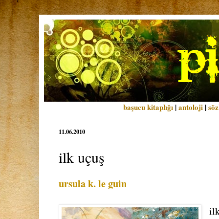
başucu kitaplığı
|
antoloji
|
söz
11.06.2010
ilk uçuş
ursula k. le guin
il