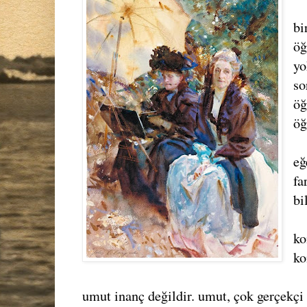
bi
öğ
yo
so
öğ
öğ
eğ
fa
bi
ko
ko
umut inanç değildir. umut, çok gerçekçi