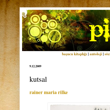
başucu kitaplığı
|
antoloji
|
söz
9.12.2009
kutsal
rainer maria rilke