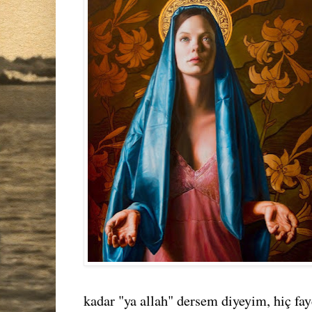
kadar "ya allah" dersem diyeyim, hiç fa