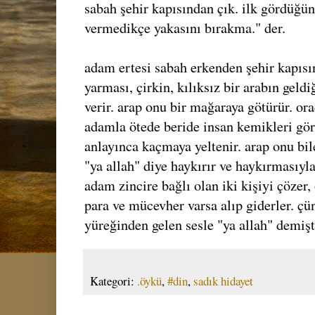
sabah şehir kapısından çık. ilk gördüğün
vermedikçe yakasını bırakma." der.
adam ertesi sabah erkenden şehir kapısı
yarması, çirkin, kılıksız bir arabın geld
verir. arap onu bir mağaraya götürür. or
adamla ötede beride insan kemikleri gö
anlayınca kaçmaya yeltenir. arap onu bi
"ya allah" diye haykırır ve haykırmasıyla
adam zincire bağlı olan iki kişiyi çözer,
para ve mücevher varsa alıp giderler. ç
yüreğinden gelen sesle "ya allah" demişt
Kategori:
.öykü
,
#din
,
sadık hidayet