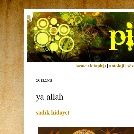
başucu kitaplığı
|
antoloji
|
söz
28.12.2008
ya allah
sadık hidayet