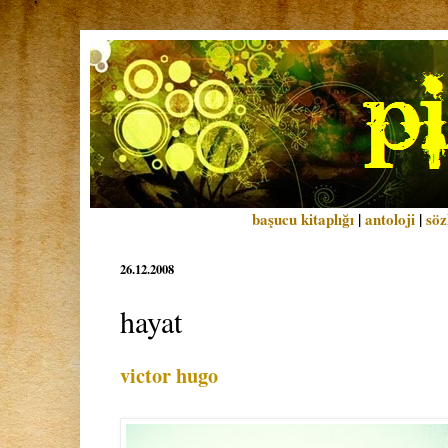
başucu kitaplığı
|
antoloji
|
söz
26.12.2008
hayat
victor hugo