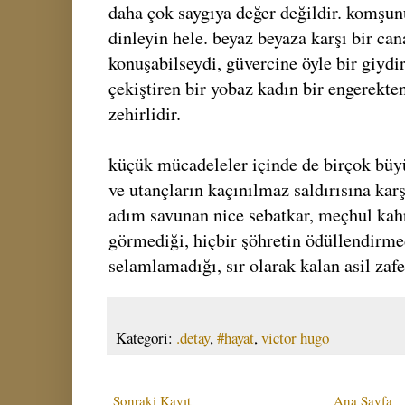
daha çok saygıya değer değildir. komşu
dinleyin hele. beyaz beyaza karşı bir ca
konuşabilseydi, güvercine öyle bir giydir
çekiştiren bir yobaz kadın bir engerekte
zehirlidir.
küçük mücadeleler içinde de birçok büyük
ve utançların kaçınılmaz saldırısına kar
adım savunan nice sebatkar, meçhul kah
görmediği, hiçbir şöhretin ödüllendirme
selamlamadığı, sır olarak kalan asil zafe
Kategori:
.detay
,
#hayat
,
victor hugo
Sonraki Kayıt
Ana Sayfa