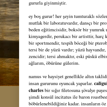
gururla giyinmiştir.
ey boş gurur! her şeyin tumturaklı sözle
mutfak bir laboratuvardır, dansçı bir pro
beden eğitimcisidir, boksör bir yumruk u
kimyagerdir, perukacı bir artisttir, harç 
bir sportmendir, tespih böceği bir ptero
tersi bir de yüzü vardır; yüzü hayvandır,
zencidir; tersi ahmaktır, eski püskü elbis
ağlarım, öbürüne gülerim.
namus ve haysiyet genellikle altın taklidi
calig
insan gururunu oyuncak yaparlar.
charles
bir sığır filetosuna şövalye paye
şimdi konsül incitatus ile baron roastbe
böbürlenebildiğiniz kadar. insanların öz 