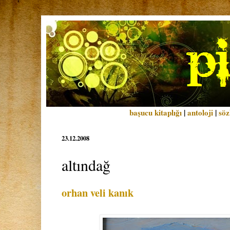
başucu kitaplığı
|
antoloji
|
söz
23.12.2008
altındağ
orhan veli kanık