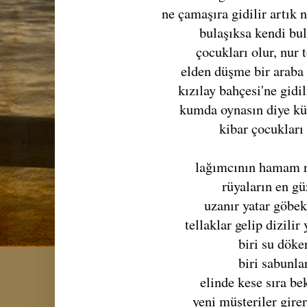
ne çamaşıra gidilir artık
bulaşıksa kendi bul
çocukları olur, nur 
elden düşme bir araba s
kızılay bahçesi'ne gidil
kumda oynasın diye k
kibar çocukları 
lağımcının hamam r
rüyaların en gü
uzanır yatar göbek
tellaklar gelip dizilir
biri su döke
biri sabunla
elinde kese sıra bek
yeni müşteriler girer