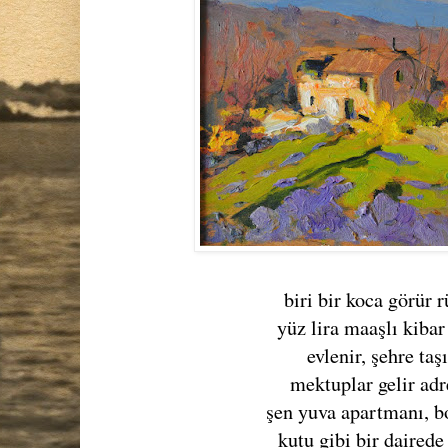
biri bir koca görür 
yüz lira maaşlı kiba
evlenir, şehre taş
mektuplar gelir adr
şen yuva apartmanı, b
kutu gibi bir dairede