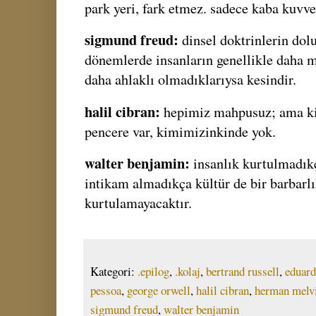
park yeri, fark etmez. sadece kaba kuvvet
sigmund freud:
dinsel doktrinlerin do
dönemlerde insanların genellikle daha m
daha ahlaklı olmadıklarıysa kesindir.
halil cibran:
hepimiz mahpusuz; ama k
pencere var, kimimizinkinde yok.
walter benjamin:
insanlık kurtulmadıkç
intikam almadıkça kültür de bir barbarl
kurtulamayacaktır.
Kategori:
.epilog
,
.kolaj
,
bertrand russell
,
eduard
pessoa
,
george orwell
,
halil cibran
,
herman melvi
sigmund freud
,
walter benjamin