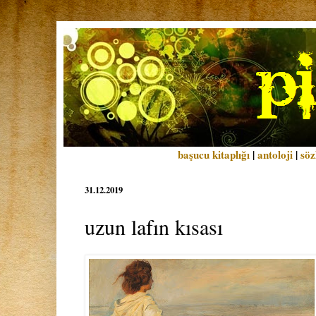
başucu kitaplığı
|
antoloji
|
söz
31.12.2019
uzun lafın kısası