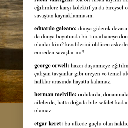
eğilimlere karşı kolektif ya da bireysel 
savaştan kaynaklanmasın.
eduardo galeano:
dünya giderek devasa 
da dünya boyutunda bir tımarhaneye dön
olanlar kim? kendilerini öldüren askerl
emreden savaşlar mı?
george orwell:
hazcı düşünmeye eğitilmi
çalışan tavşanlar gibi üreyen ve temel ul
halklar arasında hayatta kalamaz.
herman melville:
ordularda, donanmala
ailelerde, hatta doğada bile sefalet kada
olamaz.
etgar keret:
bu ülkede güçlü olan haklıd