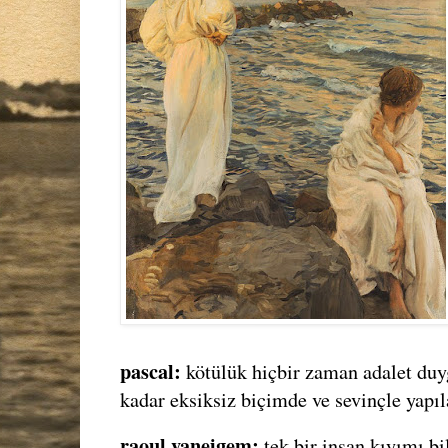
pascal:
kötülük hiçbir zaman adalet duy
kadar eksiksiz biçimde ve sevinçle yapı
raoul vaneigem:
tek bir insan kıyımı bi