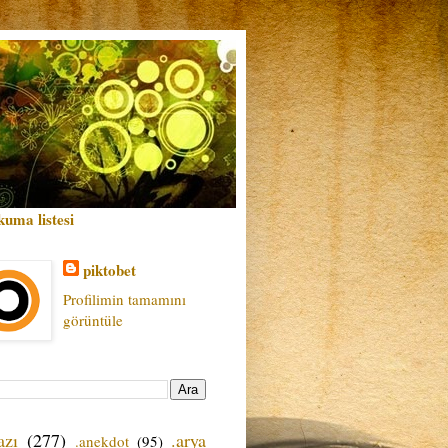
kuma listesi
piktobet
Profilimin tamamını
görüntüle
azı
(277)
.arya
.anekdot
(95)