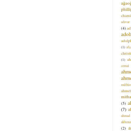
ağao
phill
chami
adıvar
(4)
ad
adol
adolph
(1)
afş
christ
a
(1)
cemal
ahm
ahm
müftüo
ahmet
mitha
a
(5)
(7)
a
ahmad
akhena
a
(2)