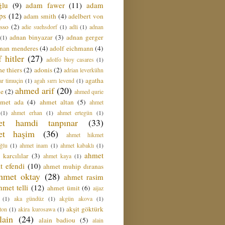
ğlu
(9)
adam fawer
(11)
adam
ips
(12)
adam smith
(4)
adelbert von
sso
(2)
adie suehsdorf
(1)
adli
(1)
adnan
adnan binyazar
(3)
adnan gerger
(1)
nan menderes
(4)
adolf eichmann
(4)
f hitler
(27)
adolfo bioy casares
(1)
e thiers
(2)
adonis
(2)
adrian leverkühn
agatha
ar timuçin
(1)
agah sırrı levend
(1)
ahmed arif
(20)
ie
(2)
ahmed qurie
hmet ada
(4)
ahmet altan
(5)
ahmet
(1)
ahmet erhan
(1)
ahmet ertegün
(1)
et hamdi tanpınar
(33)
et haşim
(36)
ahmet hikmet
ğlu
(1)
ahmet inam
(1)
ahmet kabaklı
(1)
ahmet
 karcılılar
(3)
ahmet kaya
(1)
t efendi
(10)
ahmet muhip dıranas
hmet oktay
(28)
ahmet rasim
hmet telli
(12)
ahmet ümit
(6)
aijaz
(1)
aka gündüz
(1)
akgün akova
(1)
akşit göktürk
ton
(1)
akira kurosawa
(1)
lain
(24)
alain badiou
(5)
alain