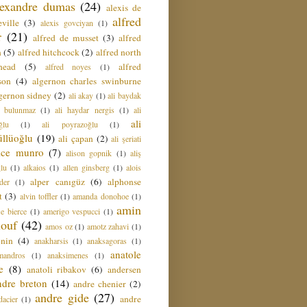
lexandre dumas
(24)
alexis de
alfred
ville
(3)
alexis govciyan
(1)
r
(21)
alfred de musset
(3)
alfred
n
(5)
alfred hitchcock
(2)
alfred north
head
(5)
alfred
alfred noyes
(1)
son
(4)
algernon charles swinburne
gernon sidney
(2)
ali akay
(1)
ali baydak
i bulunmaz
(1)
ali haydar nergis
(1)
ali
ali
ğlu
(1)
ali poyrazoğlu
(1)
üllüoğlu
(19)
ali çapan
(2)
ali şeriati
lice munro
(7)
alison gopnik
(1)
aliş
ğlu
(1)
alkaios
(1)
allen ginsberg
(1)
alois
alper canıgüz
(6)
alphonse
der
(1)
t
(3)
alvin toffler
(1)
amanda donohoe
(1)
amin
e bierce
(1)
amerigo vespucci
(1)
ouf
(42)
amos oz
(1)
amotz zahavi
(1)
 nin
(4)
anakharsis
(1)
anaksagoras
(1)
anatole
mandros
(1)
anaksimenes
(1)
e
(8)
anatoli ribakov
(6)
andersen
ndre breton
(14)
andre chenier
(2)
andre gide
(27)
andre
dacier
(1)