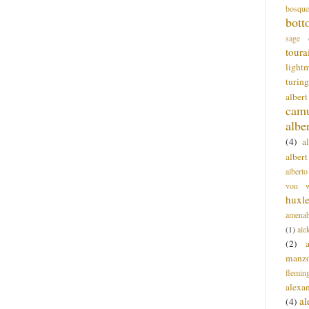
bosque
bott
sage
toura
light
turing
alber
cam
albe
(4)
a
albert
alberto
von wa
huxl
amenab
(1)
ale
(2)
manz
flemin
alexa
a
(4)