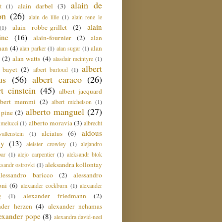
alain de
alain darbel
(3)
t
(1)
on
(26)
alain de lille
(1)
alain rene le
alain
alain robbe-grillet
(2)
(1)
ine
(16)
alain-fournier
(2)
alan
man
(4)
alan
alan parker
(1)
alan sugar
(1)
(2)
alan watts
(4)
alasdair mcintyre
(1)
albert
t bayet
(2)
albert burloud
(1)
us
(56)
albert caraco
(26)
rt einstein
(45)
albert jacquard
lbert memmi
(2)
albert michelson
(1)
alberto manguel
(27)
 pine
(2)
alberto moravia
(3)
 melucci
(1)
albrecht
aldous
alciatus
(6)
llenstein
(1)
ey
(13)
aleister crowley
(1)
alejandro
ar
(1)
alejo carpentier
(1)
aleksandr blok
aleksandra kollontay
ksandr ostrovki
(1)
alessandro baricco
(2)
alessandro
oni
(6)
alexander cockburn
(1)
alexander
alexander friedmann
(2)
g
(1)
nder herzen
(4)
alexander nehamas
lexander pope
(8)
alexandra david-neel