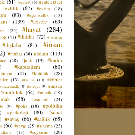
ek
(61)
#entelektüel
#ensest
(5)
#evlilik
(67)
#evrim
(18)
tim
(83)
#eşcinsellik
(13)
izm
(139)
#felsefe
(69)
#hayat
(284)
çek
(35)
#iktidar
(72)
loji
(41)
#iletişim
#insan
#ilişkiler
(81)
2)
#islam
(113)
#intihar
(38)
#kadın
ence
(28)
#junk
(19)
)
#kapitalizm
(80)
ünizm
(21)
#kötülük
(28)
üler
(13)
#kürtler
#kültür
(10)
#mizah
#matematik
(8)
#medya
(9)
#mutluluk
(64)
#müzik
(19)
umak
(58)
#osmanlı
(24)
#politika
#polis
(18)
te
(9)
)
#psikoloji
(80)
#sanat
)
#savaş
(66)
#sağlık
(65)
s
(66)
#sevgi
(25)
#sinema
(23)
yalizm
(13)
#soykırım
(29)