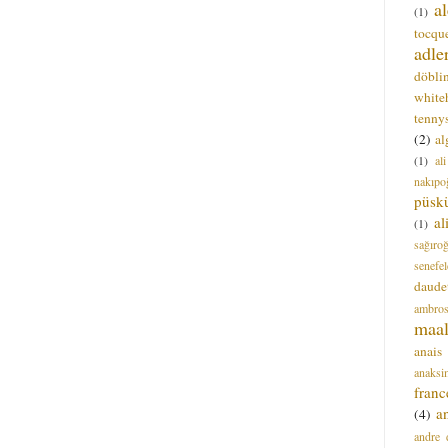
a
(1)
tocque
adle
döbli
white
tenny
(2)
al
(1)
al
nakıpo
püsk
a
(1)
sağıro
senefel
daude
ambros
maal
anais
anaksi
franc
a
(4)
andre 