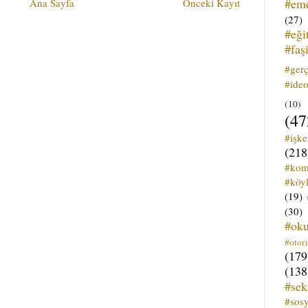
#em
Ana Sayfa
Önceki Kayıt
(27)
#eği
#faş
#ger
#ideo
(10)
(47
#işk
(218
#kom
#köyl
(19)
(30)
#ok
#otori
(179
(138
#sek
#sos