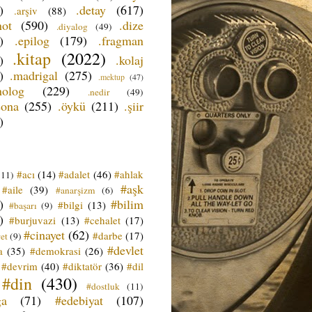
)
.detay
(617)
.arşiv
(88)
not
(590)
.dize
.diyalog
(49)
)
.epilog
(179)
.fragman
.kitap
(2022)
)
.kolaj
)
.madrigal
(275)
.mektup
(47)
nolog
(229)
.nedir
(49)
sona
(255)
.öykü
(211)
.şiir
)
#acı
(14)
#adalet
(46)
#ahlak
(11)
#aşk
#aile
(39)
#anarşizm
(6)
)
#bilim
#bilgi
(13)
#başarı
(9)
)
#burjuvazi
(13)
#cehalet
(17)
#cinayet
(62)
#darbe
(17)
et
(9)
#devlet
a
(35)
#demokrasi
(26)
#devrim
(40)
#diktatör
(36)
#dil
#din
(430)
#dostluk
(11)
ğa
(71)
#edebiyat
(107)