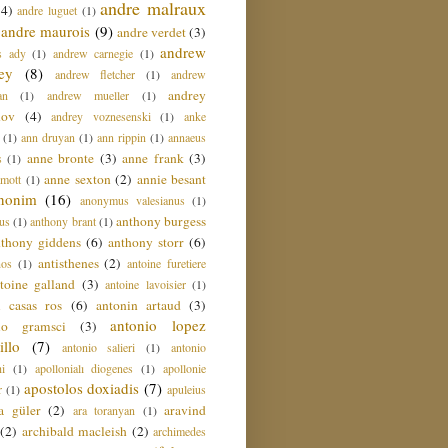
andre malraux
(4)
andre luguet
(1)
andre maurois
(9)
andre verdet
(3)
andrew
s ady
(1)
andrew carnegie
(1)
ey
(8)
andrew fletcher
(1)
andrew
andrey
an
(1)
andrew mueller
(1)
nov
(4)
andrey voznesenski
(1)
anke
(1)
ann druyan
(1)
ann rippin
(1)
annaeus
anne bronte
(3)
anne frank
(3)
s
(1)
anne sexton
(2)
annie besant
amott
(1)
nonim
(16)
anonymus valesianus
(1)
anthony burgess
us
(1)
anthony brant
(1)
nthony giddens
(6)
anthony storr
(6)
antisthenes
(2)
nos
(1)
antoine furetiere
toine galland
(3)
antoine lavoisier
(1)
i casas ros
(6)
antonin artaud
(3)
antonio lopez
io gramsci
(3)
llo
(7)
antonio salieri
(1)
antonio
hi
(1)
apollonialı diogenes
(1)
apollonie
apostolos doxiadis
(7)
r
(1)
apuleius
a güler
(2)
aravind
ara toranyan
(1)
(2)
archibald macleish
(2)
archimedes