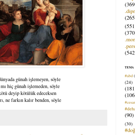
(369
.dip
(265
(551
(370
.mo
.per
(542
TEMA
#abd
dünyada günah işlemeyen, söyle
(24)
 mı hiç günah işlemeden, söyle
(181
kötü deyip kötülük edeceksen
(106
rı, ne farkın kalır benden, söyle
#cesar
#deh
(90)
(30)
#do