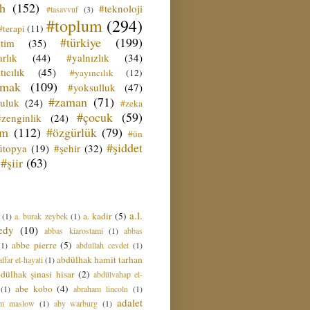
ih
(152)
#teknoloji
#tasavvuf
(3)
#toplum
(294)
#terapi
(11)
#türkiye
(199)
etim
(35)
rlık
(44)
#yalnızlık
(34)
tıcılık
(45)
#yayıncılık
(12)
zmak
(109)
#yoksulluk
(47)
#zaman
(71)
culuk
(24)
#zeka
#çocuk
(59)
#zenginlik
(24)
üm
(112)
#özgürlük
(79)
#ün
#şiddet
ütopya
(19)
#şehir
(32)
#şiir
(63)
a.l.
a. kadir
(5)
(1)
a. burak zeybek
(1)
edy
(10)
abbas kiarostami
(1)
abbas
abbe pierre
(5)
(1)
abdullah cevdet
(1)
abdülhak hamit tarhan
ffar el-hayati
(1)
dülhak şinasi hisar
(2)
abdülvahap el-
abe kobo
(4)
(1)
abraham lincoln
(1)
adalet
am maslow
(1)
aby warburg
(1)