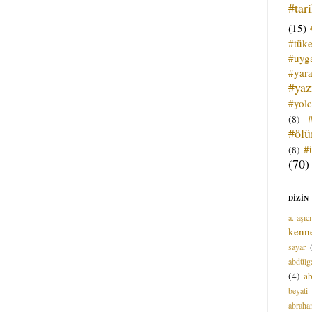
#tar
(15)
#tük
#uyga
#yara
#ya
#yol
(8)
#öl
#
(8)
(70)
DİZİN
a. aşıcı
kenn
sayar
abdülga
(4)
ab
beyati
abrah