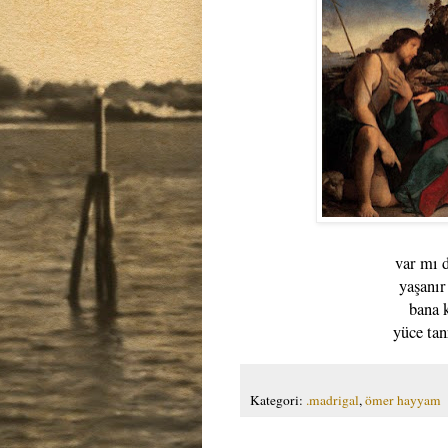
var mı 
yaşanır
bana 
yüce tan
Kategori:
.madrigal
,
ömer hayyam