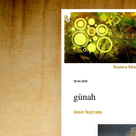
başucu kita
28.04.2020
günah
ömer hayyam