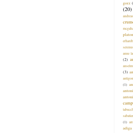
gorz
(20)
andrea
crum
mcgah
plato
erhardt
serenu
anne l
a
(2)
anselm
(3)
a
antigo
an
(1)
anton
anton
campi
tabucc
sabatie
ar
(1)
adiga