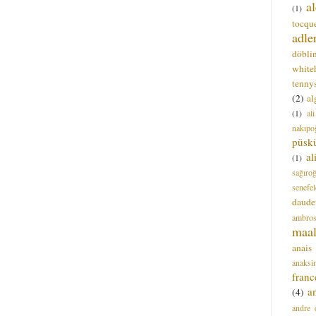
a
(1)
tocque
adle
döbli
white
tenny
(2)
al
(1)
al
nakıpo
püsk
a
(1)
sağıro
senefel
daude
ambros
maal
anais
anaksi
franc
a
(4)
andre 