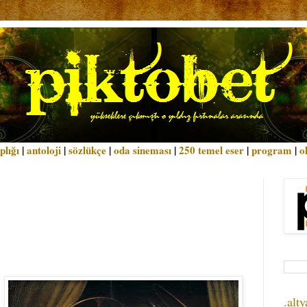
plığı
|
antoloji
|
sözlükçe
|
oda sineması
|
250 temel eser
|
program
|
o
.alty