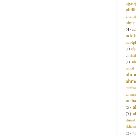
ağao
phill
chami
adıvar
(4)
ad
adol
adolph
(1)
afş
christ
a
(1)
cemal
ahm
ahm
müftüo
ahmet
mitha
a
(5)
(7)
a
ahmad
akhena
a
(2)