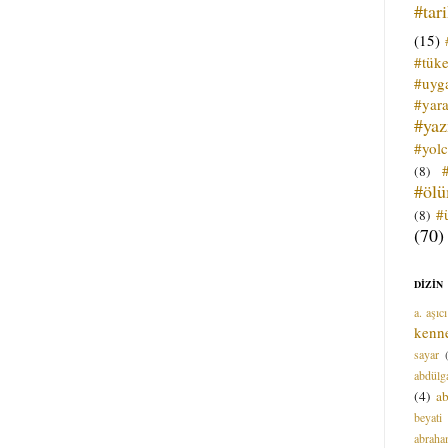
#tar
(15)
#tük
#uyga
#yara
#ya
#yol
(8)
#öl
#
(8)
(70)
DİZİN
a. aşıcı
kenn
sayar
abdülga
(4)
ab
beyati
abrah