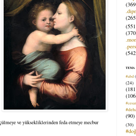
(369
.dip
(265
(551
(370
.mo
.per
(542
TEMA
#abd
(24)
(181
(106
#cesar
#deh
(90)
üçülmeye ve yüksekliklerinden feda etmeye mecbur
(30)
#do