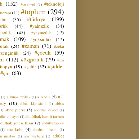
ih
(152)
#teknoloji
#tasavvuf
(3)
#toplum
(294)
#terapi
(11)
#türkiye
(199)
etim
(35)
rlık
(44)
#yalnızlık
(34)
tıcılık
(45)
#yayıncılık
(12)
zmak
(109)
#yoksulluk
(47)
#zaman
(71)
culuk
(24)
#zeka
#çocuk
(59)
#zenginlik
(24)
üm
(112)
#özgürlük
(79)
#ün
#şiddet
ütopya
(19)
#şehir
(32)
#şiir
(63)
a.l.
a. kadir
(5)
(1)
a. burak zeybek
(1)
edy
(10)
abbas kiarostami
(1)
abbas
abbe pierre
(5)
(1)
abdullah cevdet
(1)
abdülhak hamit tarhan
ffar el-hayati
(1)
dülhak şinasi hisar
(2)
abdülvahap el-
abe kobo
(4)
(1)
abraham lincoln
(1)
adalet
am maslow
(1)
aby warburg
(1)