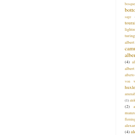
bosque
bott
sage
toura
light
turing
alber
cam
albe
(4)
a
albert
alberto
von wa
huxl
amenab
(1)
ale
(2)
manz
flemin
alexa
a
(4)