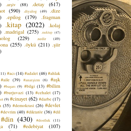
)
.detay
(617)
.arşiv
(88)
not
(590)
.dize
.diyalog
(49)
)
.epilog
(179)
.fragman
.kitap
(2022)
)
.kolaj
)
.madrigal
(275)
.mektup
(47)
nolog
(229)
.nedir
(49)
sona
(255)
.öykü
(211)
.şiir
)
#acı
(14)
#adalet
(46)
#ahlak
(11)
#aşk
#aile
(39)
#anarşizm
(6)
)
#bilim
#bilgi
(13)
#başarı
(9)
)
#burjuvazi
(13)
#cehalet
(17)
#cinayet
(62)
#darbe
(17)
et
(9)
#devlet
a
(35)
#demokrasi
(26)
#devrim
(40)
#diktatör
(36)
#dil
#din
(430)
#dostluk
(11)
ğa
(71)
#edebiyat
(107)