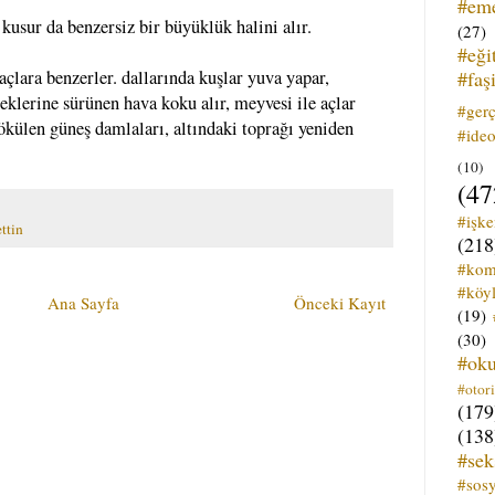
#em
kusur da benzersiz bir büyüklük halini alır.
(27)
#eği
#faş
çlara benzerler. dallarında kuşlar yuva yapar,
çeklerine sürünen hava koku alır, meyvesi ile açlar
#ger
ökülen güneş damlaları, altındaki toprağı yeniden
#ideo
(10)
(47
#işk
ttin
(218
#kom
#köyl
Ana Sayfa
Önceki Kayıt
(19)
(30)
#ok
#otori
(179
(138
#sek
#sos