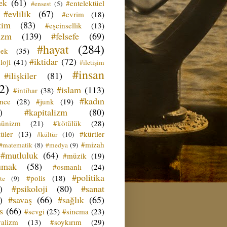
ek
(61)
#entelektüel
#ensest
(5)
#evlilik
(67)
#evrim
(18)
tim
(83)
#eşcinsellik
(13)
izm
(139)
#felsefe
(69)
#hayat
(284)
çek
(35)
#iktidar
(72)
loji
(41)
#iletişim
#insan
#ilişkiler
(81)
2)
#islam
(113)
#intihar
(38)
#kadın
ence
(28)
#junk
(19)
)
#kapitalizm
(80)
ünizm
(21)
#kötülük
(28)
üler
(13)
#kürtler
#kültür
(10)
#mizah
#matematik
(8)
#medya
(9)
#mutluluk
(64)
#müzik
(19)
umak
(58)
#osmanlı
(24)
#politika
#polis
(18)
te
(9)
)
#psikoloji
(80)
#sanat
)
#savaş
(66)
#sağlık
(65)
s
(66)
#sevgi
(25)
#sinema
(23)
yalizm
(13)
#soykırım
(29)