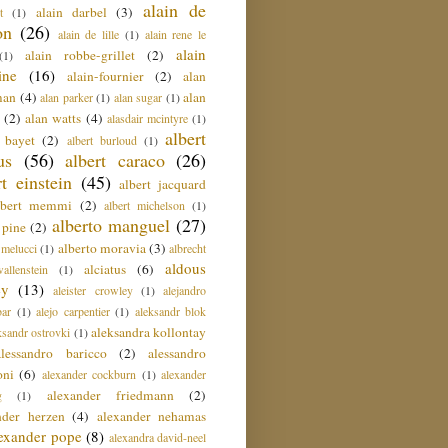
alain de
alain darbel
(3)
t
(1)
on
(26)
alain de lille
(1)
alain rene le
alain
alain robbe-grillet
(2)
(1)
ine
(16)
alain-fournier
(2)
alan
man
(4)
alan
alan parker
(1)
alan sugar
(1)
(2)
alan watts
(4)
alasdair mcintyre
(1)
albert
t bayet
(2)
albert burloud
(1)
us
(56)
albert caraco
(26)
rt einstein
(45)
albert jacquard
lbert memmi
(2)
albert michelson
(1)
alberto manguel
(27)
 pine
(2)
alberto moravia
(3)
 melucci
(1)
albrecht
aldous
alciatus
(6)
llenstein
(1)
ey
(13)
aleister crowley
(1)
alejandro
ar
(1)
alejo carpentier
(1)
aleksandr blok
aleksandra kollontay
ksandr ostrovki
(1)
alessandro baricco
(2)
alessandro
oni
(6)
alexander cockburn
(1)
alexander
alexander friedmann
(2)
g
(1)
nder herzen
(4)
alexander nehamas
lexander pope
(8)
alexandra david-neel