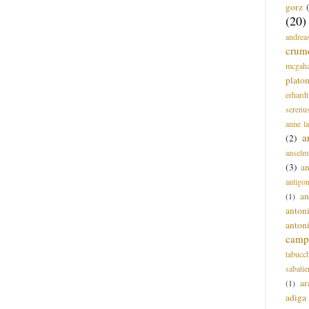
gorz
(20)
andrea
crum
mcgah
plato
erhardt
serenu
anne l
a
(2)
anselm
(3)
a
antigo
an
(1)
anton
anton
campi
tabucc
sabatie
ar
(1)
adiga