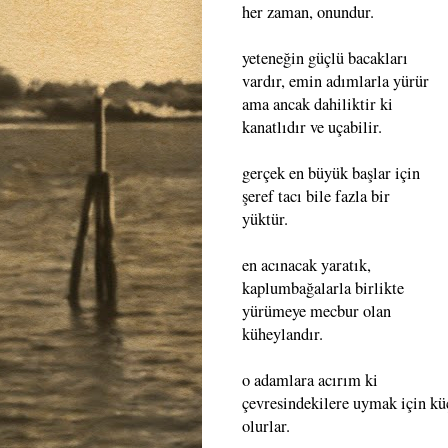
her zaman, onundur.
yeteneğin güçlü bacakları
vardır, emin adımlarla yürür
ama ancak dahiliktir ki
kanatlıdır ve uçabilir.
gerçek en büyük başlar için
şeref tacı bile fazla bir
yüktür.
en acınacak yaratık,
kaplumbağalarla birlikte
yürümeye mecbur olan
küheylandır.
o adamlara acırım ki
çevresindekilere uymak için k
olurlar.