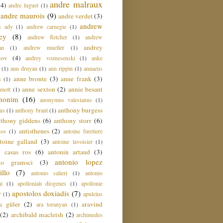
andre malraux
(4)
andre luguet
(1)
andre maurois
(9)
andre verdet
(3)
andrew
s ady
(1)
andrew carnegie
(1)
ey
(8)
andrew fletcher
(1)
andrew
andrey
an
(1)
andrew mueller
(1)
nov
(4)
andrey voznesenski
(1)
anke
(1)
ann druyan
(1)
ann rippin
(1)
annaeus
anne bronte
(3)
anne frank
(3)
s
(1)
anne sexton
(2)
annie besant
amott
(1)
nonim
(16)
anonymus valesianus
(1)
anthony burgess
us
(1)
anthony brant
(1)
nthony giddens
(6)
anthony storr
(6)
antisthenes
(2)
nos
(1)
antoine furetiere
toine galland
(3)
antoine lavoisier
(1)
i casas ros
(6)
antonin artaud
(3)
antonio lopez
io gramsci
(3)
llo
(7)
antonio salieri
(1)
antonio
hi
(1)
apollonialı diogenes
(1)
apollonie
apostolos doxiadis
(7)
r
(1)
apuleius
a güler
(2)
aravind
ara toranyan
(1)
(2)
archibald macleish
(2)
archimedes