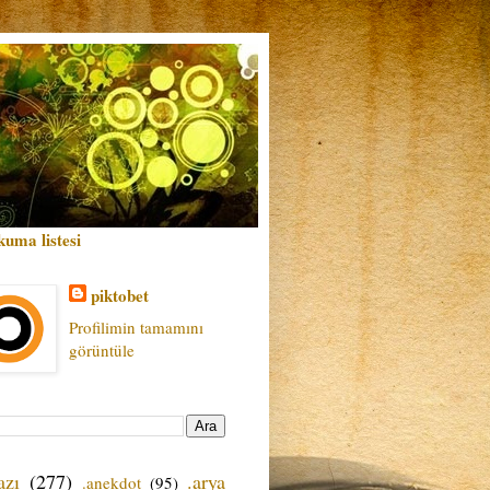
kuma listesi
piktobet
Profilimin tamamını
görüntüle
azı
(277)
.arya
.anekdot
(95)