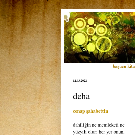
başucu kita
12.03.2022
deha
cenap şahabettin
dahiliğin ne memleketi ne
yüzyılı olur; her yer onun,