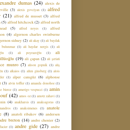
lexandre dumas
(24)
alexis de
alfred
ville
(3)
alexis govciyan
(1)
r
(21)
alfred de musset
(3)
alfred
n
(5)
alfred hitchcock
(2)
alfred north
head
(5)
alfred
alfred noyes
(1)
son
(4)
algernon charles swinburne
gernon sidney
(2)
ali akay
(1)
ali baydak
i bulunmaz
(1)
ali haydar nergis
(1)
ali
ali
ğlu
(1)
ali poyrazoğlu
(1)
üllüoğlu
(19)
ali çapan
(2)
ali şeriati
lice munro
(7)
alison gopnik
(1)
aliş
ğlu
(1)
alkaios
(1)
allen ginsberg
(1)
alois
alper canıgüz
(6)
alphonse
der
(1)
t
(3)
alvin toffler
(1)
amanda donohoe
(1)
amin
e bierce
(1)
amerigo vespucci
(1)
ouf
(42)
amos oz
(1)
amotz zahavi
(1)
 nin
(4)
anakharsis
(1)
anaksagoras
(1)
anatole
mandros
(1)
anaksimenes
(1)
e
(8)
anatoli ribakov
(6)
andersen
ndre breton
(14)
andre chenier
(2)
andre gide
(27)
andre
dacier
(1)