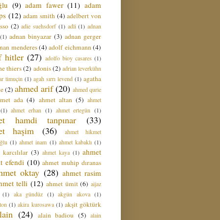
ğlu
(9)
adam fawer
(11)
adam
ips
(12)
adam smith
(4)
adelbert von
sso
(2)
adie suehsdorf
(1)
adli
(1)
adnan
adnan binyazar
(3)
adnan gerger
(1)
nan menderes
(4)
adolf eichmann
(4)
f hitler
(27)
adolfo bioy casares
(1)
e thiers
(2)
adonis
(2)
adrian leverkühn
agatha
ar timuçin
(1)
agah sırrı levend
(1)
ahmed arif
(20)
ie
(2)
ahmed qurie
hmet ada
(4)
ahmet altan
(5)
ahmet
(1)
ahmet erhan
(1)
ahmet ertegün
(1)
et hamdi tanpınar
(33)
et haşim
(36)
ahmet hikmet
ğlu
(1)
ahmet inam
(1)
ahmet kabaklı
(1)
ahmet
 karcılılar
(3)
ahmet kaya
(1)
t efendi
(10)
ahmet muhip dıranas
hmet oktay
(28)
ahmet rasim
hmet telli
(12)
ahmet ümit
(6)
aijaz
(1)
aka gündüz
(1)
akgün akova
(1)
akşit göktürk
ton
(1)
akira kurosawa
(1)
lain
(24)
alain badiou
(5)
alain