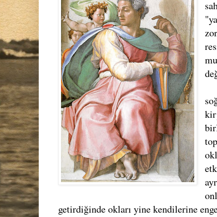
sah
"ya
zor
res
mu
değ
soğ
ki
bir
top
okl
etk
ayr
onl
getirdiğinde okları yine kendilerine enge