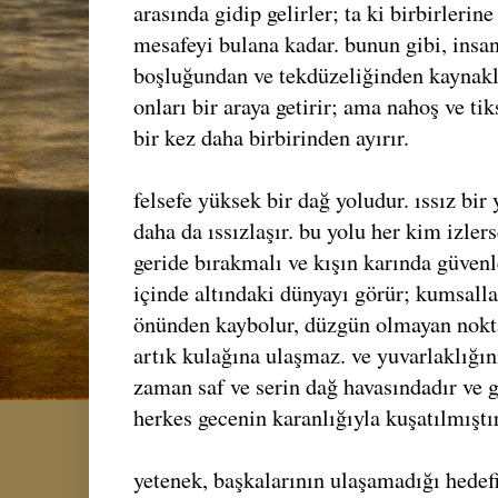
arasında gidip gelirler; ta ki birbirlerin
mesafeyi bulana kadar. bunun gibi, insan
boşluğundan ve tekdüzeliğinden kaynak
onları bir araya getirir; ama nahoş ve tiks
bir kez daha birbirinden ayırır.
felsefe yüksek bir dağ yoludur. ıssız bir
daha da ıssızlaşır. bu yolu her kim izler
geride bırakmalı ve kışın karında güvenle
içinde altındaki dünyayı görür; kumsalla
önünden kaybolur, düzgün olmayan noktala
artık kulağına ulaşmaz. ve yuvarlaklığın
zaman saf ve serin dağ havasındadır ve g
herkes gecenin karanlığıyla kuşatılmıştır
yetenek, başkalarının ulaşamadığı hedefi