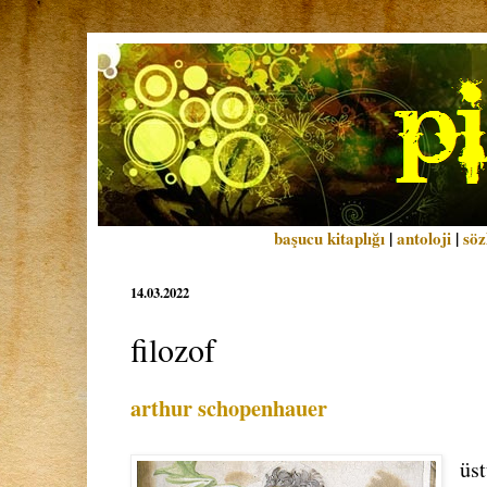
başucu kitaplığı
|
antoloji
|
söz
14.03.2022
filozof
arthur schopenhauer
üst