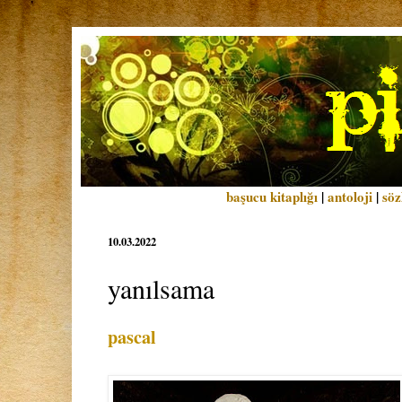
başucu kitaplığı
|
antoloji
|
söz
10.03.2022
yanılsama
pascal