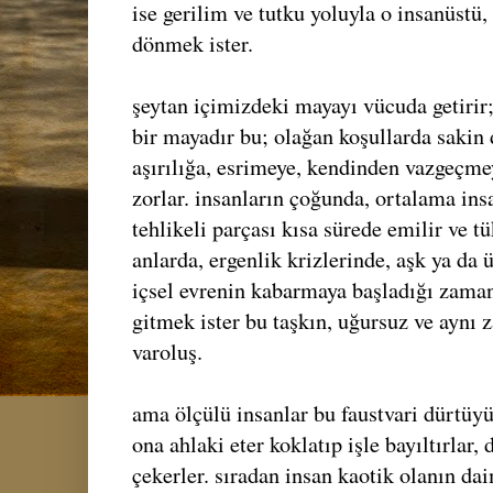
ise gerilim ve tutku yoluyla o insanüstü, 
dönmek ister.
şeytan içimizdeki mayayı vücuda getirir;
bir mayadır bu; olağan koşullarda sakin d
aşırılığa, esrimeye, kendinden vazgeçme
zorlar. insanların çoğunda, ortalama ins
tehlikeli parçası kısa sürede emilir ve tü
anlarda, ergenlik krizlerinde, aşk ya d
içsel evrenin kabarmaya başladığı zama
gitmek ister bu taşkın, uğursuz ve aynı 
varoluş.
ama ölçülü insanlar bu faustvari dürtüyü
ona ahlaki eter koklatıp işle bayıltırlar,
çekerler. sıradan insan kaotik olanın da