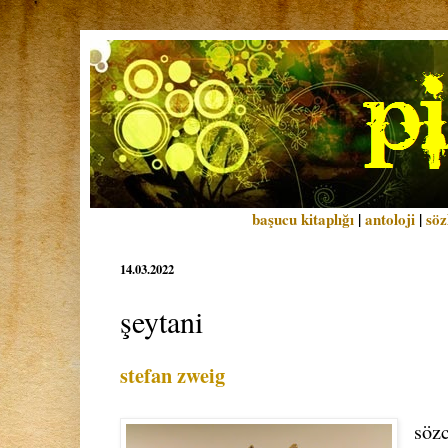
başucu kitaplığı
|
antoloji
|
söz
14.03.2022
şeytani
stefan zweig
söz