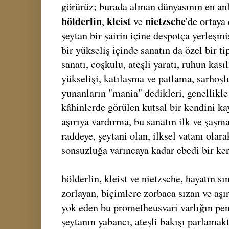
görürüz; burada alman dünyasının en anl
hölderlin
kleist
nietzsche
,
ve
'de ortaya 
şeytan bir şairin içine despotça yerleşmi
bir yükseliş içinde sanatın da özel bir ti
sanatı, coşkulu, ateşli yaratı, ruhun kası
yükselişi, katılaşma ve patlama, sarhoş
yunanların "mania" dedikleri, genellikl
kâhinlerde görülen kutsal bir kendini ka
aşırıya vardırma, bu sanatın ilk ve şaşma
raddeye, şeytani olan, ilksel vatanı olar
sonsuzluğa varıncaya kadar ebedi bir ke
hölderlin, kleist ve nietzsche, hayatın sın
zorlayan, biçimlere zorbaca sızan ve aşır
yok eden bu prometheusvari varlığın pen
şeytanın yabancı, ateşli bakışı parlamakt