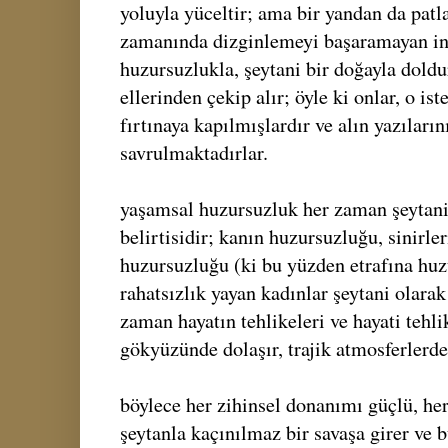
yoluyla yüceltir; ama bir yandan da patl
zamanında dizginlemeyi başaramayan ins
huzursuzlukla, şeytani bir doğayla doldur
ellerinden çekip alır; öyle ki onlar, o is
fırtınaya kapılmışlardır ve alın yazıları
savrulmaktadırlar.
yaşamsal huzursuzluk her zaman şeytani
belirtisidir; kanın huzursuzluğu, sinirle
huzursuzluğu (ki bu yüzden etrafına huzu
rahatsızlık yayan kadınlar şeytani olarak 
zaman hayatın tehlikeleri ve hayati tehlik
gökyüzünde dolaşır, trajik atmosferlerde
böylece her zihinsel donanımı güçlü, her
şeytanla kaçınılmaz bir savaşa girer ve