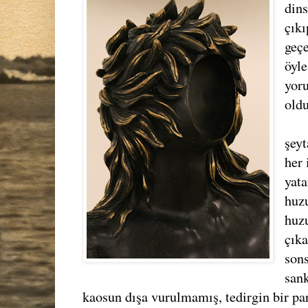
dins
çık
geç
öyle
yor
oldu
şeyt
her
yata
huz
huz
çıka
sons
sank
kaosun dışa vurulmamış, tedirgin bir par