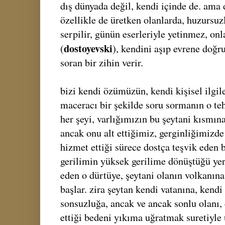
dış dünyada değil, kendi içinde de. ama
özellikle de üretken olanlarda, huzursuzl
serpilir, günün eserleriyle yetinmez, onl
dostoyevski
(
), kendini aşıp evrene doğr
soran bir zihin verir.
bizi kendi özümüzün, kendi kişisel ilgile
maceracı bir şekilde soru sormanın o teh
her şeyi, varlığımızın bu şeytani kısmın
ancak onu alt ettiğimiz, gerginliğimizde
hizmet ettiği sürece dostça teşvik eden b
gerilimin yüksek gerilime dönüştüğü yer
eden o dürtüye, şeytani olanın volkanına
başlar. zira şeytan kendi vatanına, kendi
sonsuzluğa, ancak ve ancak sonlu olanı, 
ettiği bedeni yıkıma uğratmak suretiyle 