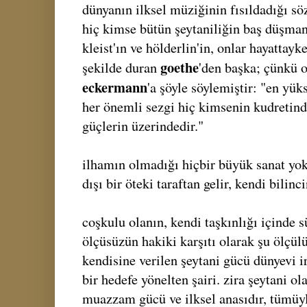
dünyanın ilksel müziğinin fısıldadığı s
hiç kimse bütün şeytaniliğin baş düşma
kleist'ın ve hölderlin'in, onlar hayattayk
goethe
şekilde duran
'den başka; çünkü o
eckermann
'a şöyle söylemiştir: "en yü
her önemli sezgi hiç kimsenin kudretind
güçlerin üzerindedir."
ilhamın olmadığı hiçbir büyük sanat yok
dışı bir öteki taraftan gelir, kendi bilinc
coşkulu olanın, kendi taşkınlığı içinde s
ölçüsüzün hakiki karşıtı olarak şu ölçü
kendisine verilen şeytani gücü dünyevi i
bir hedefe yönelten şairi. zira şeytani ol
muazzam gücü ve ilksel anasıdır, tümüy