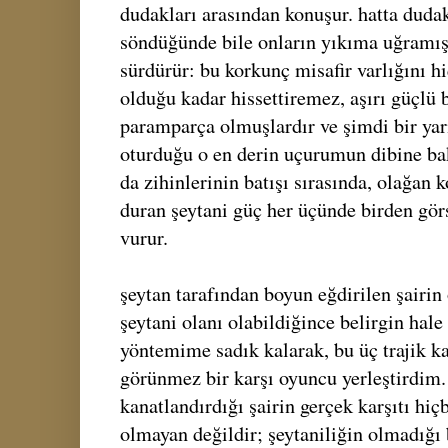
dudakları arasından konuşur. hatta dudak
söndüğünde bile onların yıkıma uğramı
sürdürür: bu korkunç misafir varlığını hi
olduğu kadar hissettiremez, aşırı güçlü b
paramparça olmuşlardır ve şimdi bir yarı
oturduğu o en derin uçurumun dibine bak
da zihinlerinin batışı sırasında, olağan k
duran şeytani güç her üçünde birden gör
vurur.
şeytan tarafından boyun eğdirilen şairin 
şeytani olanı olabildiğince belirgin hale
yöntemime sadık kalarak, bu üç trajik k
görünmez bir karşı oyuncu yerleştirdim.
kanatlandırdığı şairin gerçek karşıtı hiç
olmayan değildir; şeytaniliğin olmadığı 