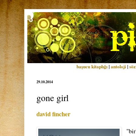
başucu kitaplığı
|
antoloji
|
söz
29.10.2014
gone girl
david fincher
"bi