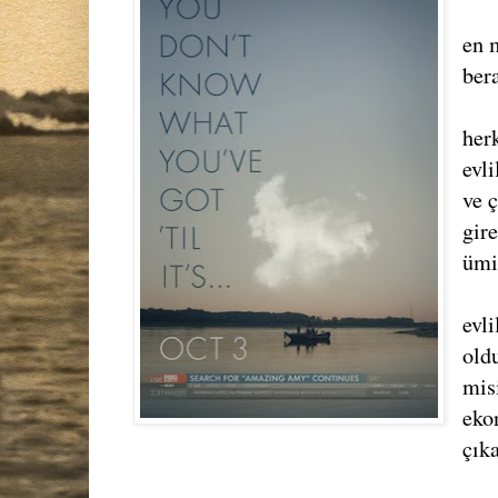
en 
ber
her
evl
ve 
gire
ümi
evli
old
mis
eko
çıka