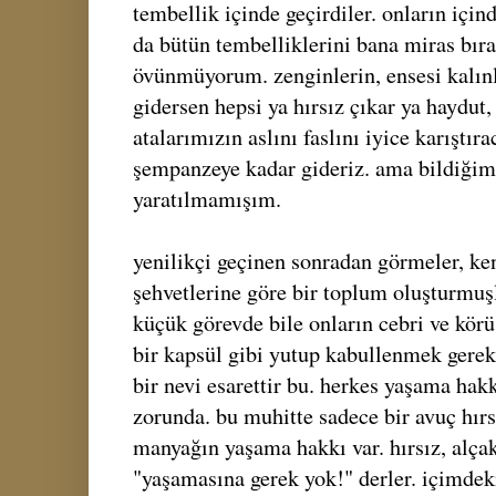
tembellik içinde geçirdiler. onların içi
da bütün tembelliklerini bana miras bırak
övünmüyorum. zenginlerin, ensesi kalınl
gidersen hepsi ya hırsız çıkar ya haydut, 
atalarımızın aslını faslını iyice karıştı
şempanzeye kadar gideriz. ama bildiğim 
yaratılmamışım.
yenilikçi geçinen sonradan görmeler, ken
şehvetlerine göre bir toplum oluşturmuşl
küçük görevde bile onların cebri ve körü
bir kapsül gibi yutup kabullenmek gerek
bir nevi esarettir bu. herkes yaşama ha
zorunda. bu muhitte sadece bir avuç hır
manyağın yaşama hakkı var. hırsız, alça
"yaşamasına gerek yok!" derler. içimdeki