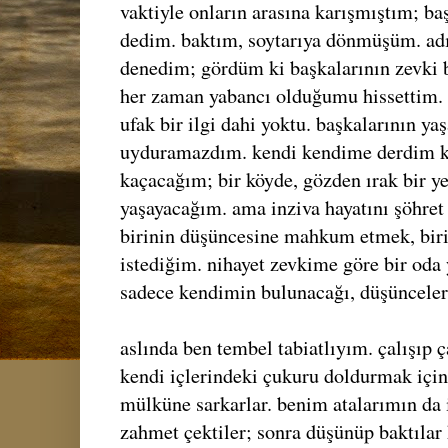
vaktiyle onların arasına karışmıştım; ba
dedim. baktım, soytarıya dönmüşüm. adın
denedim; gördüm ki başkalarının zevki b
her zaman yabancı olduğumu hissettim. 
ufak bir ilgi dahi yoktu. başkalarının ya
uyduramazdım. kendi kendime derdim ki
kaçacağım; bir köyde, gözden ırak bir y
yaşayacağım. ama inziva hayatını şöhret
birinin düşüncesine mahkum etmek, birin
istediğim. nihayet zevkime göre bir oda
sadece kendimin bulunacağı, düşünceler
aslında ben tembel tabiatlıyım. çalışıp 
kendi içlerindeki çukuru doldurmak için
mülküne sarkarlar. benim atalarımın da iç
zahmet çektiler; sonra düşünüp baktılar