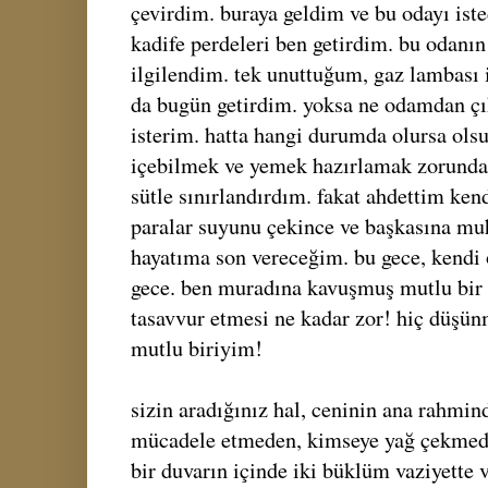
çevirdim. buraya geldim ve bu odayı ist
kadife perdeleri ben getirdim. bu odanın 
ilgilendim. tek unuttuğum, gaz lambası 
da bugün getirdim. yoksa ne odamdan ç
isterim. hatta hangi durumda olursa olsu
içebilmek ve yemek hazırlamak zorunda
sütle sınırlandırdım. fakat ahdettim ke
paralar suyunu çekince ve başkasına m
hayatıma son vereceğim. bu gece, kend
gece. ben muradına kavuşmuş mutlu bir 
tasavvur etmesi ne kadar zor! hiç düş
mutlu biriyim!
sizin aradığınız hal, ceninin ana rahmin
mücadele etmeden, kimseye yağ çekmede
bir duvarın içinde iki büklüm vaziyette 