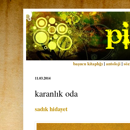
başucu kitaplığı
|
antoloji
|
söz
11.03.2014
karanlık oda
sadık hidayet