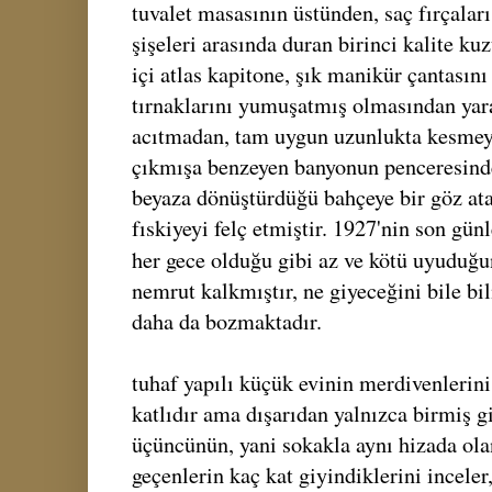
tuvalet masasının üstünden, saç fırçaları
şişeleri arasında duran birinci kalite ku
içi atlas kapitone, şık manikür çantasını
tırnaklarını yumuşatmış olmasından yara
acıtmadan, tam uygun uzunlukta kesmeye 
çıkmışa benzeyen banyonun penceresinde
beyaza dönüştürdüğü bahçeye bir göz atar
fıskiyeyi felç etmiştir. 1927'nin son günl
her gece olduğu gibi az ve kötü uyuduğ
nemrut kalkmıştır, ne giyeceğini bile b
daha da bozmaktadır.
tuhaf yapılı küçük evinin merdivenlerini 
katlıdır ama dışarıdan yalnızca birmiş g
üçüncünün, yani sokakla aynı hizada ola
geçenlerin kaç kat giyindiklerini inceler