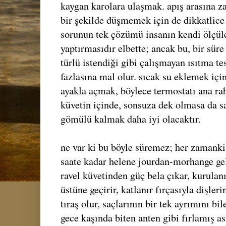
kaygan karolara ulaşmak. apış arasına z
bir şekilde düşmemek için de dikkatlice
sorunun tek çözümü insanın kendi ölçüle
yaptırmasıdır elbette; ancak bu, bir sür
türlü istendiği gibi çalışmayan ısıtma t
fazlasına mal olur. sıcak su eklemek içi
ayakla açmak, böylece termostatı ana ra
küvetin içinde, sonsuza dek olmasa da s
gömülü kalmak daha iyi olacaktır.
ne var ki bu böyle süremez; her zamanki 
saate kadar helene jourdan-morhange ge
ravel küvetinden güç bela çıkar, kurulan
üstüne geçirir, katlanır fırçasıyla dişleri
tıraş olur, saçlarının bir tek ayrımını bi
gece kaşında biten anten gibi fırlamış asi