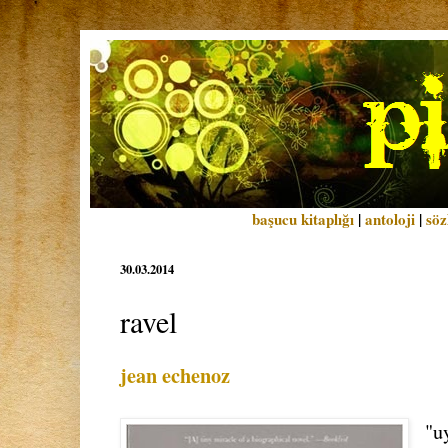
başucu kitaplığı
|
antoloji
|
söz
30.03.2014
ravel
jean echenoz
"u