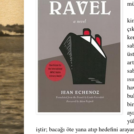
mü
ki
çı
ke
sa
üs
ar
sa
ıs
ha
bu
bi
ay
yü
iştir; bacağı öte yana atıp hedefini aray