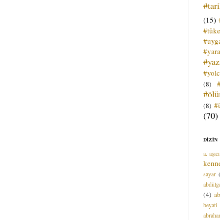
#tar
(15)
#tük
#uyga
#yara
#ya
#yol
(8)
#öl
#
(8)
(70)
DİZİN
a. aşıcı
kenn
sayar
abdülga
(4)
ab
beyati
abrah