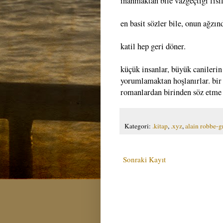
inanmaktan bile vazgeçtiği fısı
en basit sözler bile, onun ağzın
katil hep geri döner.
küçük insanlar, büyük canilerin 
yorumlamaktan hoşlanırlar. bir 
romanlardan birinden söz etme 
Kategori:
.kitap
,
.xyz
,
alain robbe-gr
Sonraki Kayıt