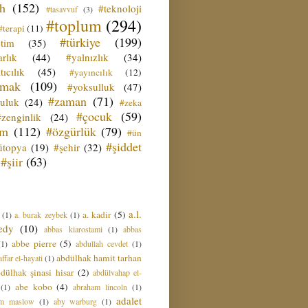
ih
(152)
#teknoloji
#tasavvuf
(3)
#toplum
(294)
#terapi
(11)
#türkiye
(199)
etim
(35)
rlık
(44)
#yalnızlık
(34)
tıcılık
(45)
#yayıncılık
(12)
zmak
(109)
#yoksulluk
(47)
#zaman
(71)
culuk
(24)
#zeka
#çocuk
(59)
#zenginlik
(24)
üm
(112)
#özgürlük
(79)
#ün
#şiddet
ütopya
(19)
#şehir
(32)
#şiir
(63)
a.l.
a. kadir
(5)
(1)
a. burak zeybek
(1)
edy
(10)
abbas kiarostami
(1)
abbas
abbe pierre
(5)
(1)
abdullah cevdet
(1)
abdülhak hamit tarhan
ffar el-hayati
(1)
dülhak şinasi hisar
(2)
abdülvahap el-
abe kobo
(4)
(1)
abraham lincoln
(1)
adalet
am maslow
(1)
aby warburg
(1)