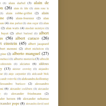
alain de
alain darbel
(3)
t
(1)
on
(26)
alain de lille
(1)
alain rene le
alain
alain robbe-grillet
(2)
(1)
ine
(16)
alain-fournier
(2)
alan
man
(4)
alan
alan parker
(1)
alan sugar
(1)
(2)
alan watts
(4)
alasdair mcintyre
(1)
albert
t bayet
(2)
albert burloud
(1)
us
(56)
albert caraco
(26)
rt einstein
(45)
albert jacquard
lbert memmi
(2)
albert michelson
(1)
alberto manguel
(27)
 pine
(2)
alberto moravia
(3)
 melucci
(1)
albrecht
aldous
alciatus
(6)
llenstein
(1)
ey
(13)
aleister crowley
(1)
alejandro
ar
(1)
alejo carpentier
(1)
aleksandr blok
aleksandra kollontay
ksandr ostrovki
(1)
alessandro baricco
(2)
alessandro
oni
(6)
alexander cockburn
(1)
alexander
alexander friedmann
(2)
g
(1)
nder herzen
(4)
alexander nehamas
lexander pope
(8)
alexandra david-neel