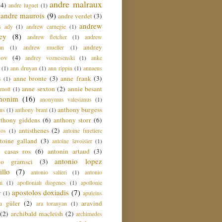
andre malraux
(4)
andre luguet
(1)
andre maurois
(9)
andre verdet
(3)
andrew
s ady
(1)
andrew carnegie
(1)
ey
(8)
andrew fletcher
(1)
andrew
andrey
an
(1)
andrew mueller
(1)
nov
(4)
andrey voznesenski
(1)
anke
(1)
ann druyan
(1)
ann rippin
(1)
annaeus
anne bronte
(3)
anne frank
(3)
s
(1)
anne sexton
(2)
annie besant
amott
(1)
nonim
(16)
anonymus valesianus
(1)
anthony burgess
us
(1)
anthony brant
(1)
nthony giddens
(6)
anthony storr
(6)
antisthenes
(2)
nos
(1)
antoine furetiere
toine galland
(3)
antoine lavoisier
(1)
i casas ros
(6)
antonin artaud
(3)
antonio lopez
io gramsci
(3)
llo
(7)
antonio salieri
(1)
antonio
hi
(1)
apollonialı diogenes
(1)
apollonie
apostolos doxiadis
(7)
r
(1)
apuleius
a güler
(2)
aravind
ara toranyan
(1)
(2)
archibald macleish
(2)
archimedes