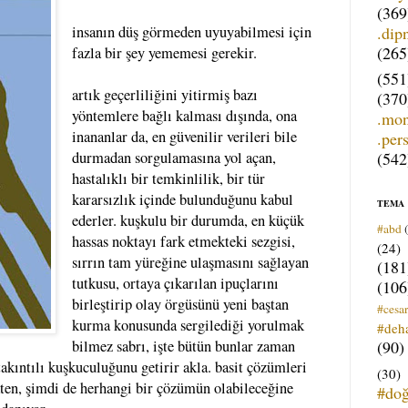
(369
.dip
insanın düş görmeden uyuyabilmesi için
(265
fazla bir şey yememesi gerekir.
(551
artık geçerliliğini yitirmiş bazı
(370
yöntemlere bağlı kalması dışında, ona
.mo
inananlar da, en güvenilir verileri bile
.per
(542
durmadan sorgulamasına yol açan,
hastalıklı bir temkinlilik, bir tür
kararsızlık içinde bulunduğunu kabul
TEMA
ederler. kuşkulu bir durumda, en küçük
#abd
hassas noktayı fark etmekteki sezgisi,
(24)
sırrın tam yüreğine ulaşmasını sağlayan
(181
tutkusu, ortaya çıkarılan ipuçlarını
(106
birleştirip olay örgüsünü yeni baştan
#cesar
kurma konusunda sergilediği yorulmak
#deh
(90)
bilmez sabrı, işte bütün bunlar zaman
takıntılı kuşkuculuğunu getirir akla. basit çözümleri
(30)
 zaten, şimdi de herhangi bir çözümün olabileceğine
#do