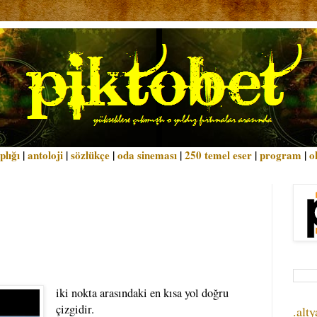
plığı
|
antoloji
|
sözlükçe
|
oda sineması
|
250 temel eser
|
program
|
o
iki nokta arasındaki en kısa yol doğru
çizgidir.
.alty