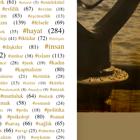
ek
(61)
#entelektüel
#ensest
(5)
#evlilik
(67)
#evrim
(18)
tim
(83)
#eşcinsellik
(13)
izm
(139)
#felsefe
(69)
#hayat
(284)
çek
(35)
#iktidar
(72)
loji
(41)
#iletişim
#insan
#ilişkiler
(81)
2)
#islam
(113)
#intihar
(38)
#kadın
ence
(28)
#junk
(19)
)
#kapitalizm
(80)
ünizm
(21)
#kötülük
(28)
üler
(13)
#kürtler
#kültür
(10)
#mizah
#matematik
(8)
#medya
(9)
#mutluluk
(64)
#müzik
(19)
umak
(58)
#osmanlı
(24)
#politika
#polis
(18)
te
(9)
)
#psikoloji
(80)
#sanat
)
#savaş
(66)
#sağlık
(65)
s
(66)
#sevgi
(25)
#sinema
(23)
yalizm
(13)
#soykırım
(29)