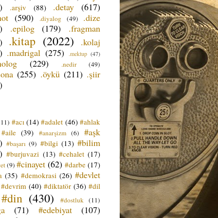
)
.detay
(617)
.arşiv
(88)
not
(590)
.dize
.diyalog
(49)
)
.epilog
(179)
.fragman
.kitap
(2022)
)
.kolaj
)
.madrigal
(275)
.mektup
(47)
nolog
(229)
.nedir
(49)
sona
(255)
.öykü
(211)
.şiir
)
#acı
(14)
#adalet
(46)
#ahlak
(11)
#aşk
#aile
(39)
#anarşizm
(6)
)
#bilim
#bilgi
(13)
#başarı
(9)
)
#burjuvazi
(13)
#cehalet
(17)
#cinayet
(62)
#darbe
(17)
et
(9)
#devlet
a
(35)
#demokrasi
(26)
#devrim
(40)
#diktatör
(36)
#dil
#din
(430)
#dostluk
(11)
ğa
(71)
#edebiyat
(107)