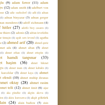
ğlu
(9)
adam fawer
(11)
adam
ips
(12)
adam smith
(4)
adelbert von
sso
(2)
adie suehsdorf
(1)
adli
(1)
adnan
adnan binyazar
(3)
adnan gerger
(1)
nan menderes
(4)
adolf eichmann
(4)
f hitler
(27)
adolfo bioy casares
(1)
e thiers
(2)
adonis
(2)
adrian leverkühn
agatha
ar timuçin
(1)
agah sırrı levend
(1)
ahmed arif
(20)
ie
(2)
ahmed qurie
hmet ada
(4)
ahmet altan
(5)
ahmet
(1)
ahmet erhan
(1)
ahmet ertegün
(1)
et hamdi tanpınar
(33)
et haşim
(36)
ahmet hikmet
ğlu
(1)
ahmet inam
(1)
ahmet kabaklı
(1)
ahmet
 karcılılar
(3)
ahmet kaya
(1)
t efendi
(10)
ahmet muhip dıranas
hmet oktay
(28)
ahmet rasim
hmet telli
(12)
ahmet ümit
(6)
aijaz
(1)
aka gündüz
(1)
akgün akova
(1)
akşit göktürk
ton
(1)
akira kurosawa
(1)
lain
(24)
alain badiou
(5)
alain