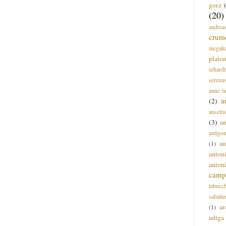
gorz
(20)
andrea
crum
mcgah
plato
erhardt
serenu
anne l
a
(2)
anselm
(3)
a
antigo
an
(1)
anton
anton
campi
tabucc
sabatie
ar
(1)
adiga