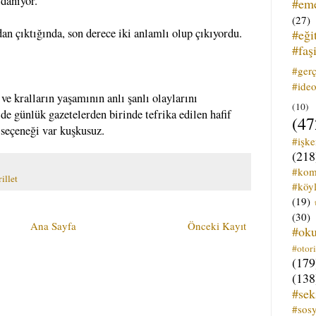
ldanıyor.
#em
(27)
dan çıktığında, son derece iki anlamlı olup çıkıyordu.
#eği
#faş
#ger
#ideo
ve kralların yaşamının anlı şanlı olaylarını
(10)
de günlük gazetelerden birinde tefrika edilen hafif
(47
seçeneği var kuşkusuz.
#işk
(218
#kom
illet
#köyl
(19)
(30)
Ana Sayfa
Önceki Kayıt
#ok
#otori
(179
(138
#sek
#sos