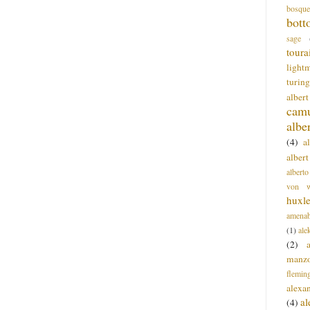
bosque
bott
sage
toura
light
turing
alber
cam
albe
(4)
a
albert
alberto
von wa
huxl
amenab
(1)
ale
(2)
manz
flemin
alexa
a
(4)