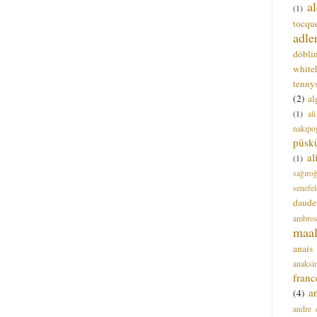
a
(1)
tocque
adle
döbli
white
tenny
(2)
al
(1)
al
nakıpo
püsk
a
(1)
sağıro
senefel
daude
ambros
maal
anais
anaksi
franc
a
(4)
andre 