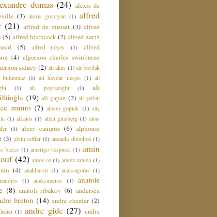
lexandre dumas
(24)
alexis de
alfred
ville
(3)
alexis govciyan
(1)
r
(21)
alfred de musset
(3)
alfred
n
(5)
alfred hitchcock
(2)
alfred north
head
(5)
alfred
alfred noyes
(1)
son
(4)
algernon charles swinburne
gernon sidney
(2)
ali akay
(1)
ali baydak
i bulunmaz
(1)
ali haydar nergis
(1)
ali
ali
ğlu
(1)
ali poyrazoğlu
(1)
üllüoğlu
(19)
ali çapan
(2)
ali şeriati
lice munro
(7)
alison gopnik
(1)
aliş
ğlu
(1)
alkaios
(1)
allen ginsberg
(1)
alois
alper canıgüz
(6)
alphonse
der
(1)
t
(3)
alvin toffler
(1)
amanda donohoe
(1)
amin
e bierce
(1)
amerigo vespucci
(1)
ouf
(42)
amos oz
(1)
amotz zahavi
(1)
 nin
(4)
anakharsis
(1)
anaksagoras
(1)
anatole
mandros
(1)
anaksimenes
(1)
e
(8)
anatoli ribakov
(6)
andersen
ndre breton
(14)
andre chenier
(2)
andre gide
(27)
andre
dacier
(1)