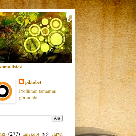
kuma listesi
piktobet
Profilimin tamamını
görüntüle
azı
(277)
.arya
.anekdot
(95)