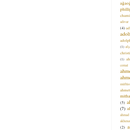
ağao
phill
chami
adıvar
(4)
ad
adol
adolph
(1)
afş
christ
a
(1)
cemal
ahm
ahm
müftüo
ahmet
mitha
a
(5)
(7)
a
ahmad
akhena
a
(2)