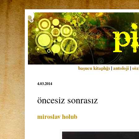
başucu kitaplığı
|
antoloji
|
söz
4.03.2014
öncesiz sonrasız
miroslav holub