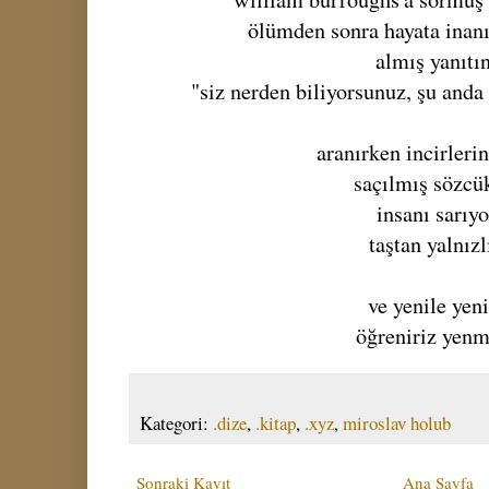
ölümden sonra hayata inan
almış yanıtın
"siz nerden biliyorsunuz, şu and
aranırken incirlerin
saçılmış sözcü
insanı sarıyo
taştan yalnızl
ve yenile yeni
öğreniriz yenm
Kategori:
.dize
,
.kitap
,
.xyz
,
miroslav holub
Sonraki Kayıt
Ana Sayfa