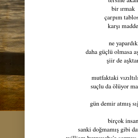
bir ırmak
çarpım tablo
karşı madd
ne yapardık
daha güçlü olmasa aş
şiir de aşkta
mutfaktaki vızıltıl
suçlu da ölüyor m
gün demir atmış sı
birçok insa
sanki doğmamış gibi d
william burroughs'a sormuş 