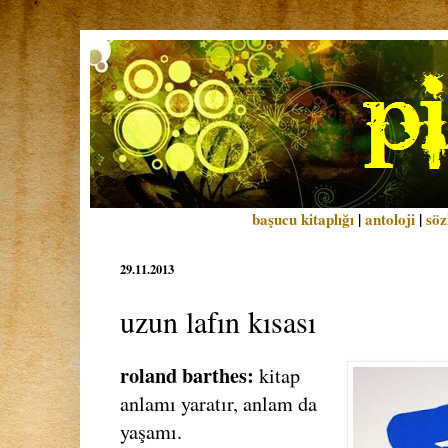
başucu kitaplığı
|
antoloji
|
söz
29.11.2013
uzun lafın kısası
roland barthes:
kitap
anlamı yaratır, anlam da
yaşamı.