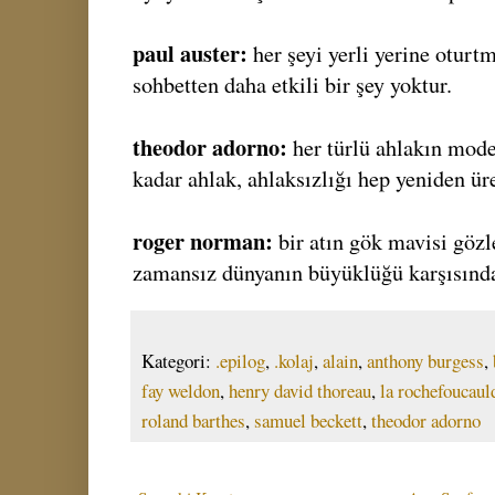
paul auster:
her şeyi yerli yerine oturt
sohbetten daha etkili bir şey yoktur.
theodor adorno:
her türlü ahlakın mode
kadar ahlak, ahlaksızlığı hep yeniden üre
roger norman:
bir atın gök mavisi gözle
zamansız dünyanın büyüklüğü karşısında
Kategori:
.epilog
,
.kolaj
,
alain
,
anthony burgess
,
fay weldon
,
henry david thoreau
,
la rochefoucaul
roland barthes
,
samuel beckett
,
theodor adorno