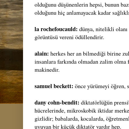
olduğunu düşünenlerin hepsi, bunun baz
olduğunu hiç anlamayacak kadar sağlıklı
la rochefoucauld:
dünya, nitelikli olanı 
görüntüsü vereni ödüllendirir.
alain:
herkes her an bilmediği birine zu
insanlara farkında olmadan zalim olma 
makinedir.
samuel beckett:
önce yürümeyi öğren, so
dany cohn-bendit:
diktatörlüğün prens
hücrelerinde, mikroskobik iktidar merkez
gizlidir; babalarda, kocalarda, öğretme
uyuyan bir küçük diktatör vardır hep.