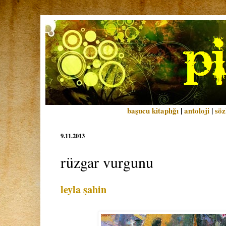
başucu kitaplığı
|
antoloji
|
söz
9.11.2013
rüzgar vurgunu
leyla şahin