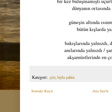
bir kez buluşmamıştı uçurt
dünyanın ortasında 
güneşin altında ısın
bütün kışlarda ya
bakışlarında yalnızdı, 
anılarında yalnızdı / şa
akşamüstlerinde en ço
Kategori:
.şiir
,
leyla şahin
Sonraki Kayıt
Ana Sayfa