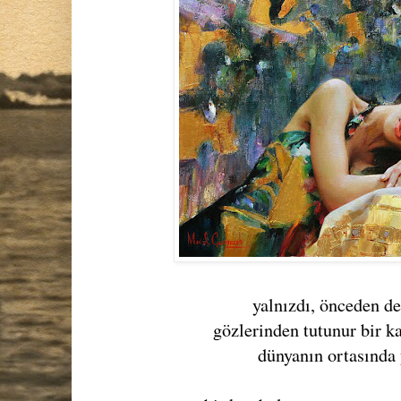
yalnızdı, önceden de
gözlerinden tutunur bir k
dünyanın ortasında 