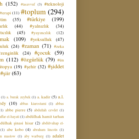
ih
(152)
#teknoloji
#tasavvuf
(3)
#toplum
(294)
#terapi
(11)
#türkiye
(199)
etim
(35)
rlık
(44)
#yalnızlık
(34)
tıcılık
(45)
#yayıncılık
(12)
zmak
(109)
#yoksulluk
(47)
#zaman
(71)
culuk
(24)
#zeka
#çocuk
(59)
#zenginlik
(24)
üm
(112)
#özgürlük
(79)
#ün
#şiddet
ütopya
(19)
#şehir
(32)
#şiir
(63)
a.l.
a. kadir
(5)
(1)
a. burak zeybek
(1)
edy
(10)
abbas kiarostami
(1)
abbas
abbe pierre
(5)
(1)
abdullah cevdet
(1)
abdülhak hamit tarhan
ffar el-hayati
(1)
dülhak şinasi hisar
(2)
abdülvahap el-
abe kobo
(4)
(1)
abraham lincoln
(1)
adalet
am maslow
(1)
aby warburg
(1)