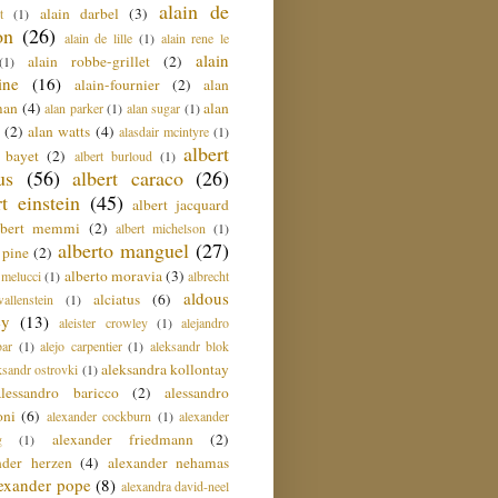
alain de
alain darbel
(3)
t
(1)
on
(26)
alain de lille
(1)
alain rene le
alain
alain robbe-grillet
(2)
(1)
ine
(16)
alain-fournier
(2)
alan
man
(4)
alan
alan parker
(1)
alan sugar
(1)
(2)
alan watts
(4)
alasdair mcintyre
(1)
albert
t bayet
(2)
albert burloud
(1)
us
(56)
albert caraco
(26)
rt einstein
(45)
albert jacquard
lbert memmi
(2)
albert michelson
(1)
alberto manguel
(27)
 pine
(2)
alberto moravia
(3)
 melucci
(1)
albrecht
aldous
alciatus
(6)
llenstein
(1)
ey
(13)
aleister crowley
(1)
alejandro
ar
(1)
alejo carpentier
(1)
aleksandr blok
aleksandra kollontay
ksandr ostrovki
(1)
alessandro baricco
(2)
alessandro
oni
(6)
alexander cockburn
(1)
alexander
alexander friedmann
(2)
g
(1)
nder herzen
(4)
alexander nehamas
lexander pope
(8)
alexandra david-neel