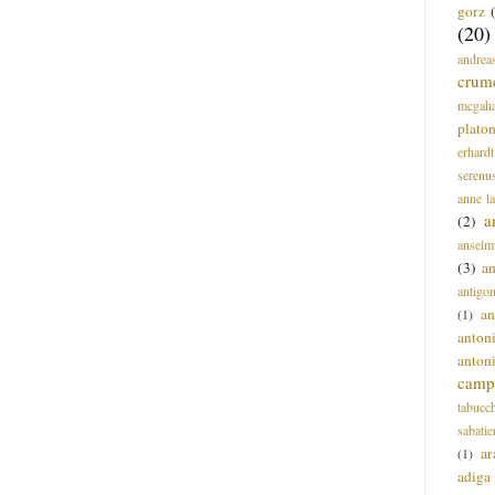
gorz
(20)
andrea
crum
mcgah
plato
erhardt
serenu
anne l
a
(2)
anselm
(3)
a
antigo
an
(1)
anton
anton
campi
tabucc
sabatie
ar
(1)
adiga