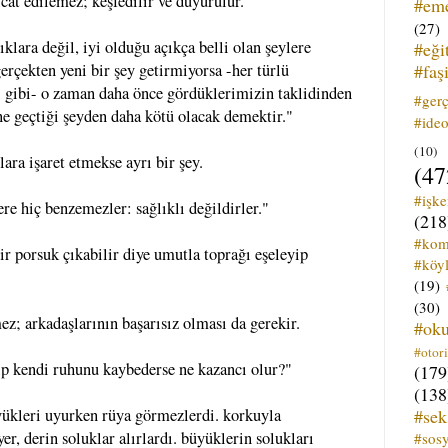
cat edilemez; keşfedilir ve duyurulur.
#em
(27)
klara değil, iyi olduğu açıkça belli olan şeylere
#eği
#faş
erçekten yeni bir şey getirmiyorsa -her türlü
 gibi- o zaman daha önce gördüklerimizin taklidinden
#ger
ne geçtiği şeyden daha kötü olacak demektir."
#ideo
(10)
ara işaret etmekse ayrı bir şey.
(47
#işk
re hiç benzemezler: sağlıklı değildirler."
(218
#kom
r porsuk çıkabilir diye umutla toprağı eşeleyip
#köyl
(19)
(30)
ez; arkadaşlarının başarısız olması da gerekir.
#ok
#otori
ıp kendi ruhunu kaybederse ne kazancı olur?"
(179
(138
#sek
ükleri uyurken rüya görmezlerdi. korkuyla
er, derin soluklar alırlardı. büyüklerin solukları
#sos