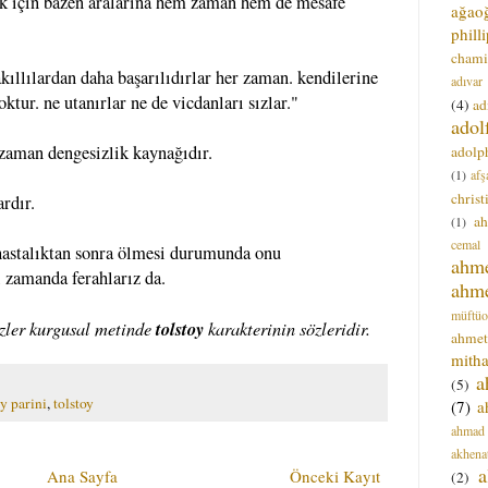
ek için bazen aralarına hem zaman hem de mesafe
ağao
phill
chami
kıllılardan daha başarılıdırlar her zaman. kendilerine
adıvar
ktur. ne utanırlar ne de vicdanları sızlar."
(4)
ad
adol
 zaman dengesizlik kaynağıdır.
adolph
(1)
afş
christ
ardır.
a
(1)
cemal
 hastalıktan sonra ölmesi durumunda onu
ahm
 zamanda ferahlarız da.
ahm
müftüo
sözler kurgusal metinde
tolstoy
karakterinin sözleridir.
ahmet
mitha
a
(5)
ay parini
,
tolstoy
(7)
a
ahmad
akhena
a
Ana Sayfa
Önceki Kayıt
(2)