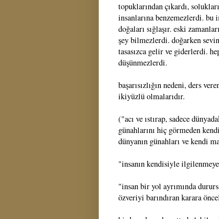
topuklarından çıkardı, soluklar
insanlarına benzemezlerdi. bu i
doğaları sığlaşır. eski zamanl
şey bilmezlerdi. doğarken sevi
tasasızca gelir ve giderlerdi. h
düşünmezlerdi.
başarısızlığın nedeni, ders ver
ikiyüzlü olmalarıdır.
("acı ve ıstırap, sadece dünyad
günahlarını hiç görmeden kendil
dünyanın günahları ve kendi mane
"insanın kendisiyle ilgilenmey
"insan bir yol ayrımında dururs
özveriyi barındıran karara önce