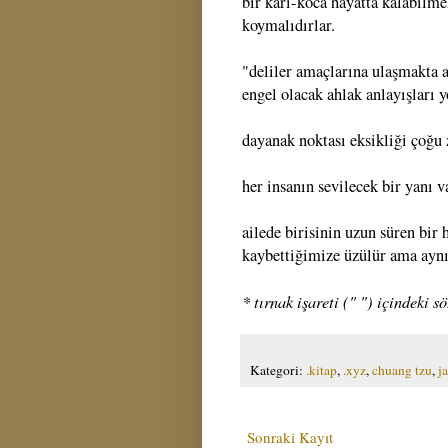
bir karı-koca hayatta kalabilm
koymalıdırlar.
"deliler amaçlarına ulaşmakta a
engel olacak ahlak anlayışları yo
dayanak noktası eksikliği çoğu
her insanın sevilecek bir yanı v
ailede birisinin uzun süren bir
kaybettiğimize üzülür ama aynı
* tırnak işareti (" ") içindeki 
Kategori:
.kitap
,
.xyz
,
chuang tzu
,
j
Sonraki Kayıt