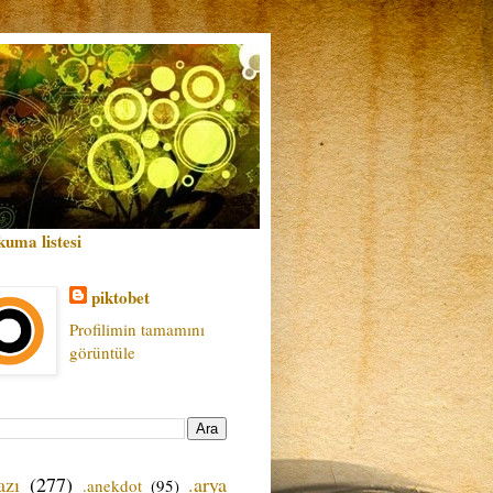
kuma listesi
piktobet
Profilimin tamamını
görüntüle
azı
(277)
.arya
.anekdot
(95)