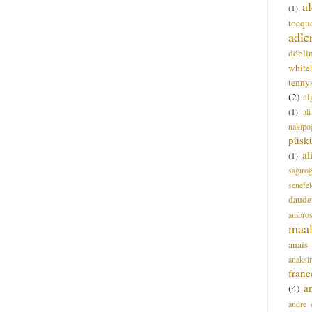
a
(1)
tocque
adle
döbli
white
tenny
(2)
al
(1)
al
nakıpo
püsk
a
(1)
sağıro
senefel
daude
ambros
maal
anais
anaksi
franc
a
(4)
andre 