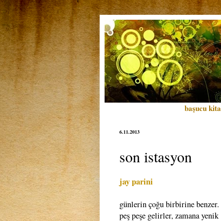
başucu kita
6.11.2013
son istasyon
jay parini
günlerin çoğu birbirine benzer.
peş peşe gelirler, zamana yenik