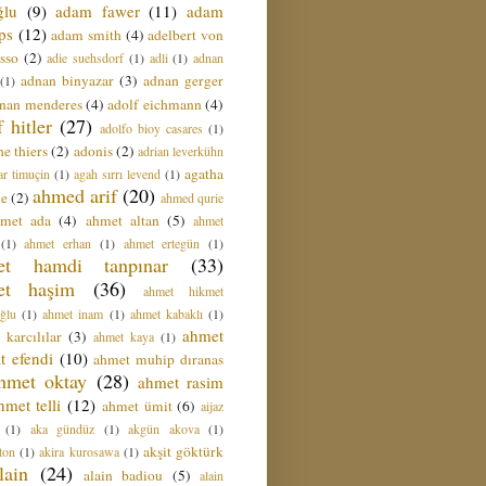
ğlu
(9)
adam fawer
(11)
adam
ips
(12)
adam smith
(4)
adelbert von
sso
(2)
adie suehsdorf
(1)
adli
(1)
adnan
adnan binyazar
(3)
adnan gerger
(1)
nan menderes
(4)
adolf eichmann
(4)
f hitler
(27)
adolfo bioy casares
(1)
e thiers
(2)
adonis
(2)
adrian leverkühn
agatha
ar timuçin
(1)
agah sırrı levend
(1)
ahmed arif
(20)
ie
(2)
ahmed qurie
hmet ada
(4)
ahmet altan
(5)
ahmet
(1)
ahmet erhan
(1)
ahmet ertegün
(1)
et hamdi tanpınar
(33)
et haşim
(36)
ahmet hikmet
ğlu
(1)
ahmet inam
(1)
ahmet kabaklı
(1)
ahmet
 karcılılar
(3)
ahmet kaya
(1)
t efendi
(10)
ahmet muhip dıranas
hmet oktay
(28)
ahmet rasim
hmet telli
(12)
ahmet ümit
(6)
aijaz
(1)
aka gündüz
(1)
akgün akova
(1)
akşit göktürk
ton
(1)
akira kurosawa
(1)
lain
(24)
alain badiou
(5)
alain