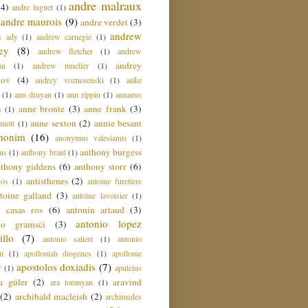
andre malraux
(4)
andre luguet
(1)
andre maurois
(9)
andre verdet
(3)
andrew
s ady
(1)
andrew carnegie
(1)
ey
(8)
andrew fletcher
(1)
andrew
andrey
an
(1)
andrew mueller
(1)
nov
(4)
andrey voznesenski
(1)
anke
(1)
ann druyan
(1)
ann rippin
(1)
annaeus
anne bronte
(3)
anne frank
(3)
s
(1)
anne sexton
(2)
annie besant
amott
(1)
nonim
(16)
anonymus valesianus
(1)
anthony burgess
us
(1)
anthony brant
(1)
nthony giddens
(6)
anthony storr
(6)
antisthenes
(2)
nos
(1)
antoine furetiere
toine galland
(3)
antoine lavoisier
(1)
i casas ros
(6)
antonin artaud
(3)
antonio lopez
io gramsci
(3)
llo
(7)
antonio salieri
(1)
antonio
hi
(1)
apollonialı diogenes
(1)
apollonie
apostolos doxiadis
(7)
r
(1)
apuleius
a güler
(2)
aravind
ara toranyan
(1)
(2)
archibald macleish
(2)
archimedes