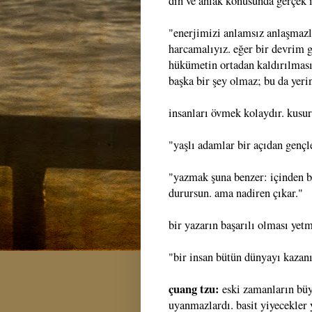
din ve ahlak konusunda gerçek i
"enerjimizi anlamsız anlaşmazlı
harcamalıyız. eğer bir devrim g
hükümetin ortadan kaldırılması
başka bir şey olmaz; bu da yeri
insanları övmek kolaydır. kusurl
"yaşlı adamlar bir açıdan gençle
"yazmak şuna benzer: içinden bi
durursun. ama nadiren çıkar."
bir yazarın başarılı olması yetm
"bir insan bütün dünyayı kazan
çuang tzu:
eski zamanların büy
uyanmazlardı. basit yiyecekler y