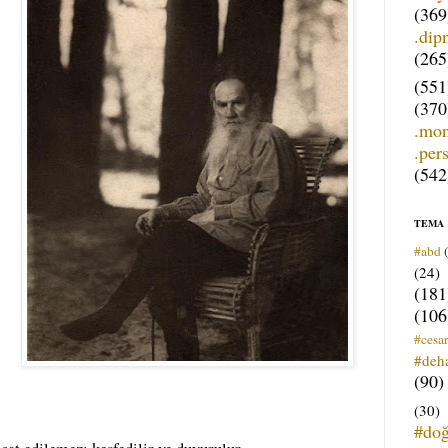
(369
.dip
(265
(551
(370
.mo
.per
(542
TEMA
#abd
(24)
(181
(106
#cesar
#deh
(90)
(30)
#do