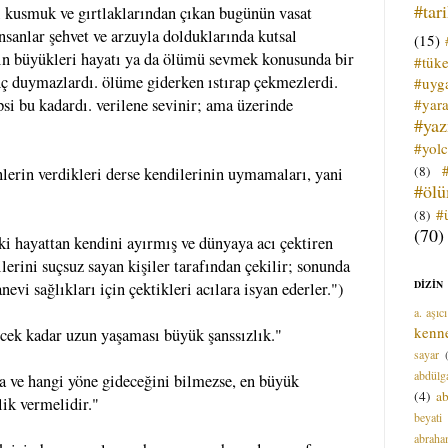
#tar
ı kusmuk ve gırtlaklarından çıkan bugünün vasat
nsanlar şehvet ve arzuyla dolduklarında kutsal
(15)
arın büyükleri hayatı ya da ölümü sevmek konusunda bir
#tük
nç duymazlardı. ölüme giderken ıstırap çekmezlerdi.
#uyga
#yara
epsi bu kadardı. verilene sevinir; ama üzerinde
#ya
#yol
(8)
enlerin verdikleri derse kendilerinin uymamaları, yani
#öl
#
(8)
(70)
aki hayattan kendini ayırmış ve dünyaya acı çektiren
erini suçsuz sayan kişiler tarafından çekilir; sonunda
DİZİN
vi sağlıkları için çektikleri acılara isyan ederler.")
a. aşıcı
kenn
ecek kadar uzun yaşaması büyük şanssızlık."
sayar
abdülga
a ve hangi yöne gideceğini bilmezse, en büyük
(4)
ab
lik vermelidir."
beyati
abrah