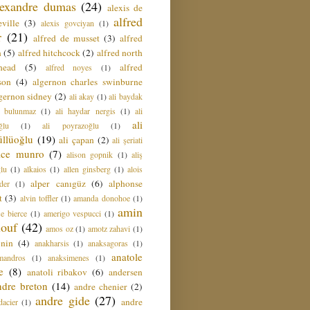
lexandre dumas
(24)
alexis de
alfred
ville
(3)
alexis govciyan
(1)
r
(21)
alfred de musset
(3)
alfred
n
(5)
alfred hitchcock
(2)
alfred north
head
(5)
alfred
alfred noyes
(1)
son
(4)
algernon charles swinburne
gernon sidney
(2)
ali akay
(1)
ali baydak
i bulunmaz
(1)
ali haydar nergis
(1)
ali
ali
ğlu
(1)
ali poyrazoğlu
(1)
üllüoğlu
(19)
ali çapan
(2)
ali şeriati
lice munro
(7)
alison gopnik
(1)
aliş
ğlu
(1)
alkaios
(1)
allen ginsberg
(1)
alois
alper canıgüz
(6)
alphonse
der
(1)
t
(3)
alvin toffler
(1)
amanda donohoe
(1)
amin
e bierce
(1)
amerigo vespucci
(1)
ouf
(42)
amos oz
(1)
amotz zahavi
(1)
 nin
(4)
anakharsis
(1)
anaksagoras
(1)
anatole
mandros
(1)
anaksimenes
(1)
e
(8)
anatoli ribakov
(6)
andersen
ndre breton
(14)
andre chenier
(2)
andre gide
(27)
andre
dacier
(1)