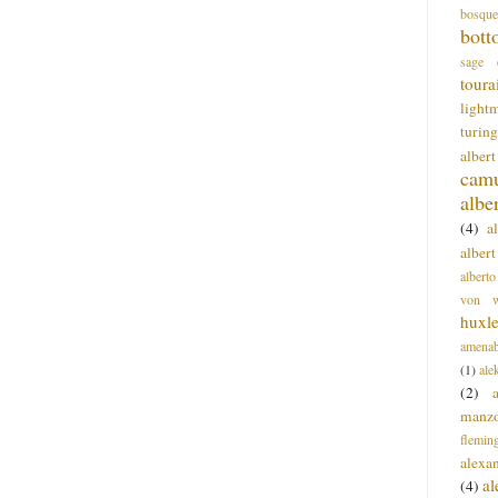
bosque
bott
sage
toura
light
turing
alber
cam
albe
(4)
a
albert
alberto
von wa
huxl
amenab
(1)
ale
(2)
manz
flemin
alexa
a
(4)