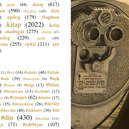
)
.detay
(617)
.arşiv
(88)
not
(590)
.dize
.diyalog
(49)
)
.epilog
(179)
.fragman
.kitap
(2022)
)
.kolaj
)
.madrigal
(275)
.mektup
(47)
nolog
(229)
.nedir
(49)
sona
(255)
.öykü
(211)
.şiir
)
#acı
(14)
#adalet
(46)
#ahlak
(11)
#aşk
#aile
(39)
#anarşizm
(6)
)
#bilim
#bilgi
(13)
#başarı
(9)
)
#burjuvazi
(13)
#cehalet
(17)
#cinayet
(62)
#darbe
(17)
et
(9)
#devlet
a
(35)
#demokrasi
(26)
#devrim
(40)
#diktatör
(36)
#dil
#din
(430)
#dostluk
(11)
ğa
(71)
#edebiyat
(107)