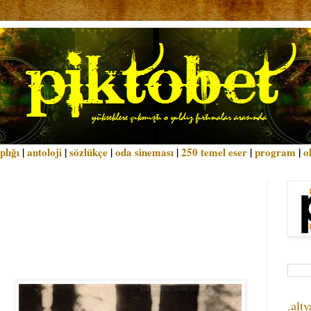
plığı
|
antoloji
|
sözlükçe
|
oda sineması
|
250 temel eser
|
program
|
o
.alty