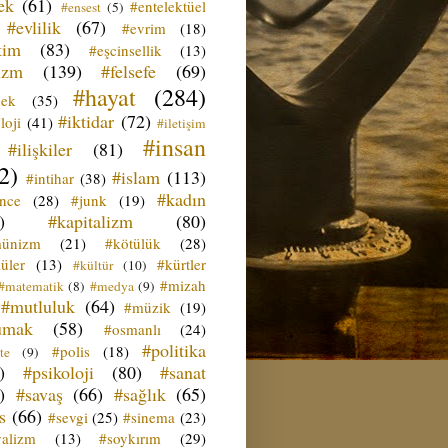
ek
(61)
#entelektüel
#ensest
(5)
#evlilik
(67)
#evrim
(18)
tim
(83)
#eşcinsellik
(13)
izm
(139)
#felsefe
(69)
#hayat
(284)
çek
(35)
#iktidar
(72)
loji
(41)
#iletişim
#insan
#ilişkiler
(81)
2)
#islam
(113)
#intihar
(38)
#kadın
ence
(28)
#junk
(19)
)
#kapitalizm
(80)
ünizm
(21)
#kötülük
(28)
üler
(13)
#kürtler
#kültür
(10)
#mizah
#matematik
(8)
#medya
(9)
#mutluluk
(64)
#müzik
(19)
umak
(58)
#osmanlı
(24)
#politika
#polis
(18)
te
(9)
)
#psikoloji
(80)
#sanat
)
#savaş
(66)
#sağlık
(65)
s
(66)
#sevgi
(25)
#sinema
(23)
yalizm
(13)
#soykırım
(29)