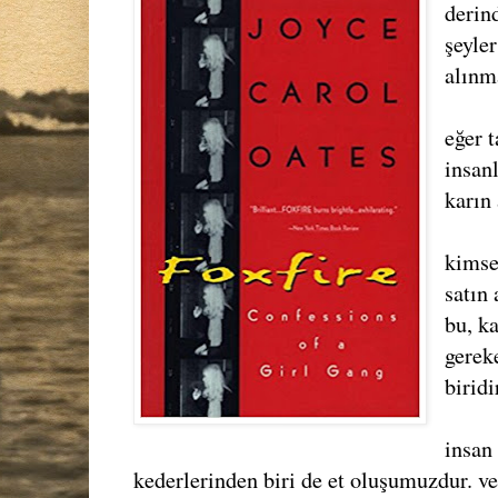
derin
şeyle
alınm
eğer 
insan
karın 
kimse
satın
bu, k
gerek
biridi
insan
kederlerinden biri de et oluşumuzdur. v