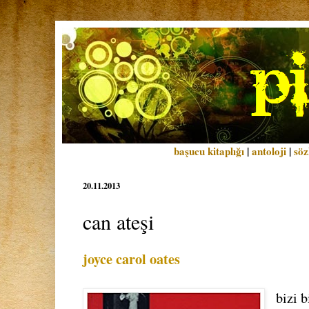
başucu kitaplığı
|
antoloji
|
söz
20.11.2013
can ateşi
joyce carol oates
bizi 