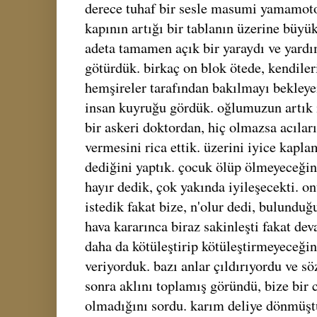
derece tuhaf bir sesle masumi yamamoto 
kapının artığı bir tablanın üzerine büyü
adeta tamamen açık bir yaraydı ve yardı
götürdük. birkaç on blok ötede, kendileri
hemşireler tarafından bakılmayı bekleyen
insan kuyruğu gördük. oğlumuzun artık 
bir askeri doktordan, hiç olmazsa acıları
vermesini rica ettik. üzerini iyice kapla
dediğini yaptık. çocuk ölüp ölmeyeceğin
hayır dedik, çok yakında iyileşecekti. o
istedik fakat bize, n'olur dedi, bulund
hava kararınca biraz sakinleşti fakat de
daha da kötüleştirip kötüleştirmeyeceği
veriyorduk. bazı anlar çıldırıyordu ve sö
sonra aklını toplamış göründü, bize bir 
olmadığını sordu. karım deliye dönmüşt