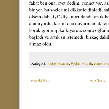
fakat ben ona, evet dedim, cennet var, as
bir yer. bu sözlerimi dikkatle dinledi, s
ölsem daha iyi" diye mırıldandı. artık
alamıyordu, karım ona duyurmamak için 
körük gibi inip kalkıyordu. sonra oğlu
başladı ve artık su istemedi. birkaç daki
almaz oldu.
Kategori:
.detay
,
#savaş
,
#şehir
,
#tarih
,
ernesto s
Sonraki Kayıt
Ana Sayfa