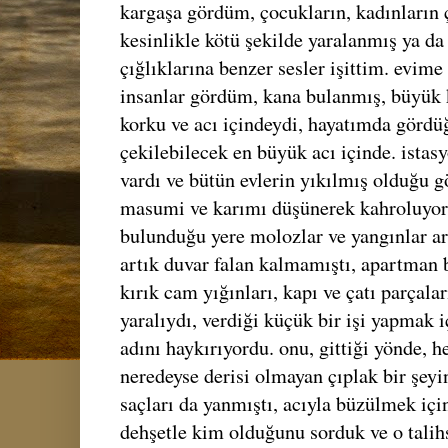
kargaşa gördüm, çocukların, kadınların ç
kesinlikle kötü şekilde yaralanmış ya da
çığlıklarına benzer sesler işittim. evime
insanlar gördüm, kana bulanmış, büyük 
korku ve acı içindeydi, hayatımda görd
çekilebilecek en büyük acı içinde. istasy
vardı ve bütün evlerin yıkılmış olduğu 
masumi ve karımı düşünerek kahroluyor
bulunduğu yere molozlar ve yangınlar ar
artık duvar falan kalmamıştı, apartman 
kırık cam yığınları, kapı ve çatı parçala
yaralıydı, verdiği küçük bir işi yapmak
adını haykırıyordu. onu, gittiği yönde, he
neredeyse derisi olmayan çıplak bir şeyin 
saçları da yanmıştı, acıyla büzülmek içi
dehşetle kim olduğunu sorduk ve o talihs