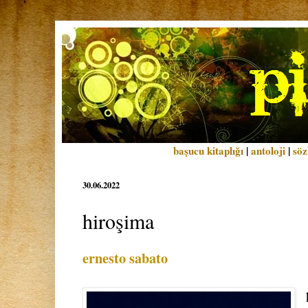
başucu kitaplığı
|
antoloji
|
söz
30.06.2022
hiroşima
ernesto sabato