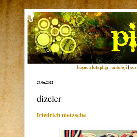
başucu kitaplığı
|
antoloji
|
söz
27.06.2022
dizeler
friedrich nietzsche