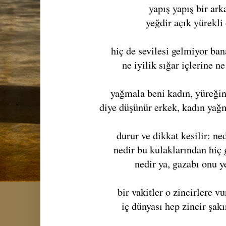
yapış yapış bir ar
yeğdir açık yürekl
hiç de sevilesi gelmiyor ban
ne iyilik sığar içlerine n
yağmala beni kadın, yüreğin
diye düşünür erkek, kadın yağ
durur ve dikkat kesilir: ne
nedir bu kulaklarından hiç
nedir ya, gazabı onu y
bir vakitler o zincirlere v
iç dünyası hep zincir şakı