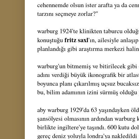
cehennemde olsun ister arafta ya da cenn
tarzını seçmeye zorlar?"
warburg 1924'te klinikten taburcu oldu
fritz saxl
konuştuğu
'ın, ailesiyle anlaş
planlandığı gibi araştırma merkezi halin
warburg'un bitmemiş ve bitirilecek gib
adını verdiği büyük ikonografik bir atlas
boyunca planı çıkarılmış uçsuz bucaksı
bu, bilim adamının izini sürmüş olduğu 
aby warburg 1929'da 63 yaşındayken öld
şansölyesi olmasının ardından warburg 
birlikte ingiltere'ye taşındı. 600 kutu d
gereç deniz yoluyla londra'ya nakledildi 