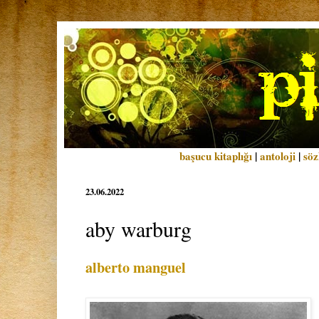
başucu kitaplığı
|
antoloji
|
söz
23.06.2022
aby warburg
alberto manguel