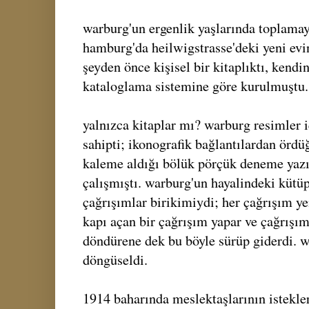
warburg'un ergenlik yaşlarında toplamay
hamburg'da heilwigstrasse'deki yeni evi
şeyden önce kişisel bir kitaplıktı, kendi
kataloglama sistemine göre kurulmuştu.
yalnızca kitaplar mı? warburg resimler iç
sahipti; ikonografik bağlantılardan ördü
kaleme aldığı bölük pörçük deneme yazı
çalışmıştı. warburg'un hayalindeki kütü
çağrışımlar birikimiydi; her çağrışım y
kapı açan bir çağrışım yapar ve çağrışı
döndürene dek bu böyle sürüp giderdi. 
döngüseldi.
1914 baharında meslektaşlarının istekle