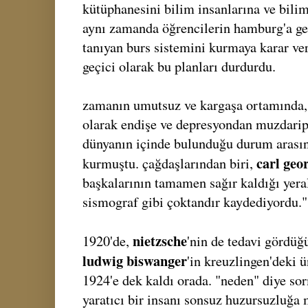
kütüphanesini bilim insanlarına ve bili
aynı zamanda öğrencilerin hamburg'a ge
tanıyan burs sistemini kurmaya karar ver
geçici olarak bu planları durdurdu.
zamanın umutsuz ve kargaşa ortamında, 
olarak endişe ve depresyondan muzdarip
dünyanın içinde bulunduğu durum arasın
carl geo
kurmuştu. çağdaşlarından biri,
başkalarının tamamen sağır kaldığı yeralt
sismograf gibi çoktandır kaydediyordu."
nietzsche
1920'de,
'nin de tedavi gördüğü
ludwig biswanger
'in kreuzlingen'deki ü
1924'e dek kaldı orada. "neden" diye so
yaratıcı bir insanı sonsuz huzursuzluğa