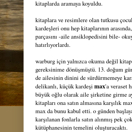
kitaplarda aramaya koyuldu.
kitaplara ve resimlere olan tutkusu çocu
kardeşleri onu hep kitaplarının arasında,
parçasını -aile ansiklopedisini bile- oku
hatırlıyorlardı.
warburg için yalnızca okuma değil kitap
gereksinime dönüşmüştü. 13. doğum gün
de ailesinin dinini de sürdürmemeye ka
max
delikanlı, küçük kardeşi
'a veraset 
büyük oğlu olarak aile şirketine girme ay
kitapları ona satın almasına karşılık max
max da bunu kabul etti. o günden başlay
karşılanan fonlarla satın alınmış pek ço
kütüphanesinin temelini oluşturacaktı.