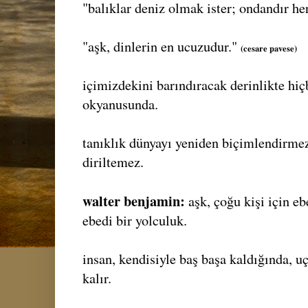
"balıklar deniz olmak ister; ondandır he
"aşk, dinlerin en ucuzudur."
(cesare pavese)
içimizdekini barındıracak derinlikte hiç
okyanusunda.
tanıklık dünyayı yeniden biçimlendirmez
diriltemez.
walter benjamin:
aşk, çoğu kişi için eb
ebedi bir yolculuk.
insan, kendisiyle baş başa kaldığında, u
kalır.