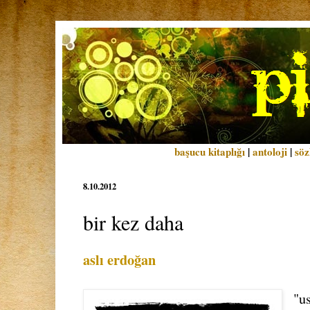
başucu kitaplığı
|
antoloji
|
söz
8.10.2012
bir kez daha
aslı erdoğan
"u