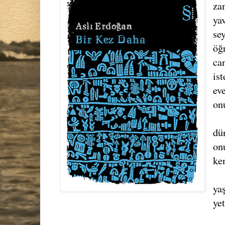
za
ya
se
öğ
can
is
ev
on
dü
on
ke
ya
ye