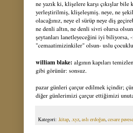
ne yazık ki, klişelere karşı çıkışlar bile 
yerleştirilmiş, klişeleşmiş. neye, ne şek
olacağınız, neye el sürüp neye diş geçireb
ne denli altın, ne denli sivri olursa olsu
şeytanları lanetleyeceğini iyi biliyorsa, -
"cemaatimizinkiler" olsun- uslu çocukl
william blake:
algının kapıları temizlen
gibi görünür: sonsuz.
pazar günleri çarçur edilmek içindir; çü
diğer günlerimizi çarçur ettiğimizi unuta
Kategori:
.kitap
,
.xyz
,
aslı erdoğan
,
cesare paves