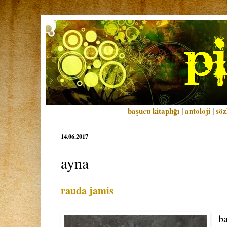
başucu kitaplığı
|
antoloji
|
söz
14.06.2017
ayna
rauda jamis
ba