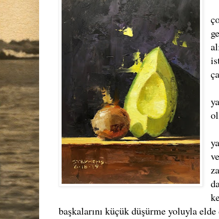
ço
g
al
i
ça
ya
ol
y
v
z
da
ke
başkalarını küçük düşürme yoluyla elde 