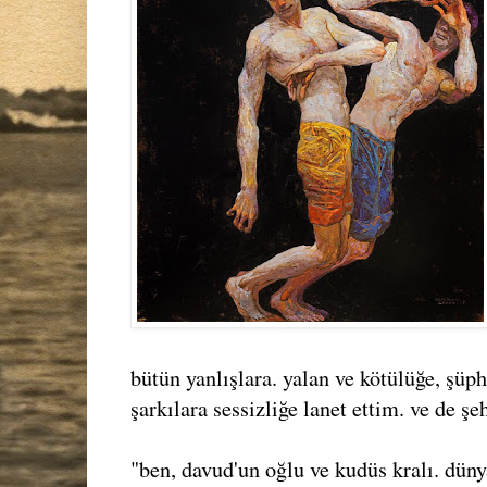
bütün yanlışlara. yalan ve kötülüğe, şüph
şarkılara sessizliğe lanet ettim. ve de şe
"ben, davud'un oğlu ve kudüs kralı. düny