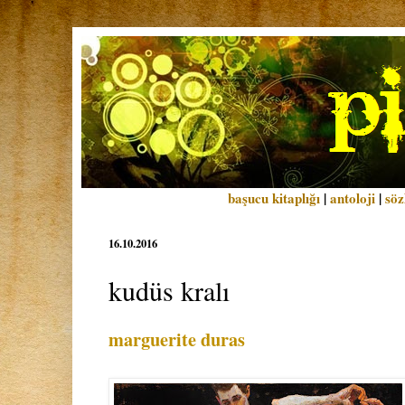
başucu kitaplığı
|
antoloji
|
söz
16.10.2016
kudüs kralı
marguerite duras