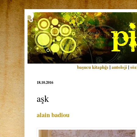
başucu kitaplığı
|
antoloji
|
söz
18.10.2016
aşk
alain badiou