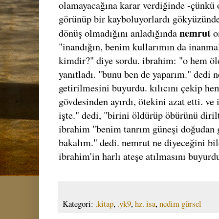
olamayacağına karar verdiğinde -çünkü on
görünüp bir kayboluyorlardı gökyüzünde
nemrut
dönüş olmadığını anladığında
o
"inandığın, benim kullarımın da inanmalar
kimdir?" diye sordu. ibrahim: "o hem öld
yanıtladı. "bunu ben de yaparım." dedi n
getirilmesini buyurdu. kılıcını çekip he
gövdesinden ayırdı, ötekini azat etti. v
işte." dedi, "birini öldürüp öbürünü diri
ibrahim "benim tanrım güneşi doğudan ge
bakalım." dedi. nemrut ne diyeceğini bil
ibrahim'in harlı ateşe atılmasını buyurd
Kategori:
.kitap
,
.yk9
,
hz. isa
,
nedim gürsel