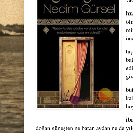
hz
öl
mi
ön
ta
ba
ed
gö
bü
ka
ho
ib
doğan güneşten ne batan aydan ne de yıl