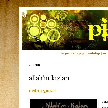
başucu kitaplığı
|
antoloji
|
söz
2.10.2016
allah'ın kızları
nedim gürsel
in
vat