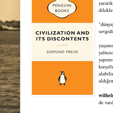
yaratık
dilekl
"dünya
sevgid
yaşamı
yalnız
yapımı
karşıt
alabili
aldığım
wilhe
de vard