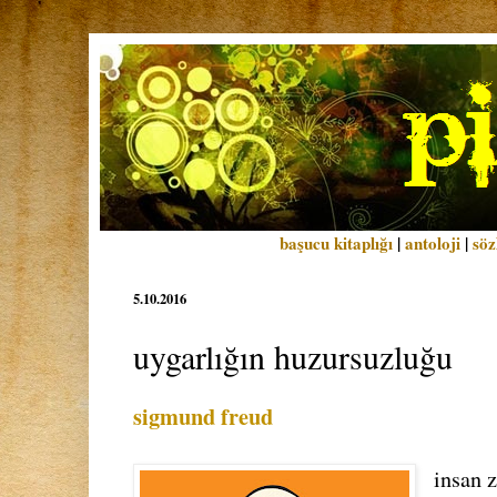
başucu kitaplığı
|
antoloji
|
söz
5.10.2016
uygarlığın huzursuzluğu
sigmund freud
insan 