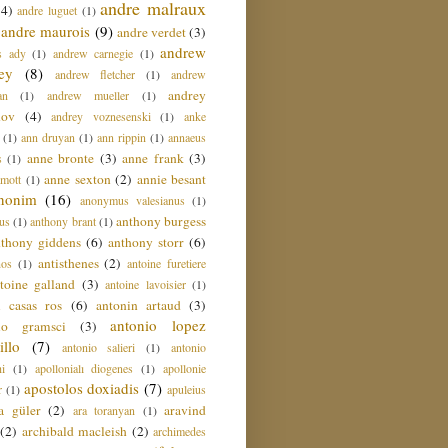
andre malraux
(4)
andre luguet
(1)
andre maurois
(9)
andre verdet
(3)
andrew
s ady
(1)
andrew carnegie
(1)
ey
(8)
andrew fletcher
(1)
andrew
andrey
an
(1)
andrew mueller
(1)
nov
(4)
andrey voznesenski
(1)
anke
(1)
ann druyan
(1)
ann rippin
(1)
annaeus
anne bronte
(3)
anne frank
(3)
s
(1)
anne sexton
(2)
annie besant
amott
(1)
nonim
(16)
anonymus valesianus
(1)
anthony burgess
us
(1)
anthony brant
(1)
nthony giddens
(6)
anthony storr
(6)
antisthenes
(2)
nos
(1)
antoine furetiere
toine galland
(3)
antoine lavoisier
(1)
i casas ros
(6)
antonin artaud
(3)
antonio lopez
io gramsci
(3)
llo
(7)
antonio salieri
(1)
antonio
hi
(1)
apollonialı diogenes
(1)
apollonie
apostolos doxiadis
(7)
r
(1)
apuleius
a güler
(2)
aravind
ara toranyan
(1)
(2)
archibald macleish
(2)
archimedes