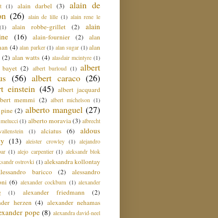
alain de
alain darbel
(3)
t
(1)
on
(26)
alain de lille
(1)
alain rene le
alain
alain robbe-grillet
(2)
(1)
ine
(16)
alain-fournier
(2)
alan
man
(4)
alan
alan parker
(1)
alan sugar
(1)
(2)
alan watts
(4)
alasdair mcintyre
(1)
albert
t bayet
(2)
albert burloud
(1)
us
(56)
albert caraco
(26)
rt einstein
(45)
albert jacquard
lbert memmi
(2)
albert michelson
(1)
alberto manguel
(27)
 pine
(2)
alberto moravia
(3)
 melucci
(1)
albrecht
aldous
alciatus
(6)
llenstein
(1)
ey
(13)
aleister crowley
(1)
alejandro
ar
(1)
alejo carpentier
(1)
aleksandr blok
aleksandra kollontay
ksandr ostrovki
(1)
alessandro baricco
(2)
alessandro
oni
(6)
alexander cockburn
(1)
alexander
alexander friedmann
(2)
g
(1)
nder herzen
(4)
alexander nehamas
lexander pope
(8)
alexandra david-neel