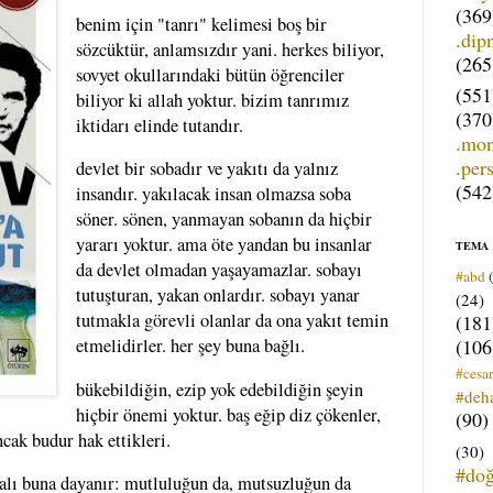
(369
benim için "tanrı" kelimesi boş bir
.dip
sözcüktür, anlamsızdır yani. herkes biliyor,
(265
sovyet okullarındaki bütün öğrenciler
(551
biliyor ki allah yoktur. bizim tanrımız
(370
iktidarı elinde tutandır.
.mo
.per
devlet bir sobadır ve yakıtı da yalnız
(542
insandır. yakılacak insan olmazsa soba
söner. sönen, yanmayan sobanın da hiçbir
yararı yoktur. ama öte yandan bu insanlar
TEMA
da devlet olmadan yaşayamazlar. sobayı
#abd
tutuşturan, yakan onlardır. sobayı yanar
(24)
tutmakla görevli olanlar da ona yakıt temin
(181
(106
etmelidirler. her şey buna bağlı.
#cesar
bükebildiğin, ezip yok edebildiğin şeyin
#deh
hiçbir önemi yoktur. baş eğip diz çökenler,
(90)
ncak budur hak ettikleri.
(30)
#do
ralı buna dayanır: mutluluğun da, mutsuzluğun da