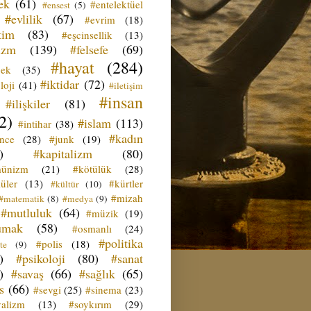
ek
(61)
#entelektüel
#ensest
(5)
#evlilik
(67)
#evrim
(18)
tim
(83)
#eşcinsellik
(13)
izm
(139)
#felsefe
(69)
#hayat
(284)
çek
(35)
#iktidar
(72)
loji
(41)
#iletişim
#insan
#ilişkiler
(81)
2)
#islam
(113)
#intihar
(38)
#kadın
ence
(28)
#junk
(19)
)
#kapitalizm
(80)
ünizm
(21)
#kötülük
(28)
üler
(13)
#kürtler
#kültür
(10)
#mizah
#matematik
(8)
#medya
(9)
#mutluluk
(64)
#müzik
(19)
umak
(58)
#osmanlı
(24)
#politika
#polis
(18)
te
(9)
)
#psikoloji
(80)
#sanat
)
#savaş
(66)
#sağlık
(65)
s
(66)
#sevgi
(25)
#sinema
(23)
yalizm
(13)
#soykırım
(29)