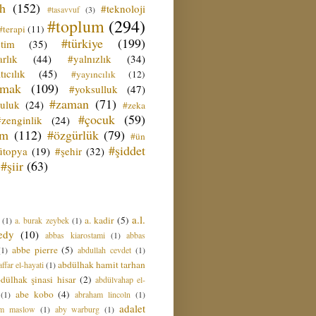
ih
(152)
#teknoloji
#tasavvuf
(3)
#toplum
(294)
#terapi
(11)
#türkiye
(199)
etim
(35)
rlık
(44)
#yalnızlık
(34)
tıcılık
(45)
#yayıncılık
(12)
zmak
(109)
#yoksulluk
(47)
#zaman
(71)
culuk
(24)
#zeka
#çocuk
(59)
#zenginlik
(24)
üm
(112)
#özgürlük
(79)
#ün
#şiddet
ütopya
(19)
#şehir
(32)
#şiir
(63)
a.l.
a. kadir
(5)
(1)
a. burak zeybek
(1)
edy
(10)
abbas kiarostami
(1)
abbas
abbe pierre
(5)
(1)
abdullah cevdet
(1)
abdülhak hamit tarhan
ffar el-hayati
(1)
dülhak şinasi hisar
(2)
abdülvahap el-
abe kobo
(4)
(1)
abraham lincoln
(1)
adalet
am maslow
(1)
aby warburg
(1)