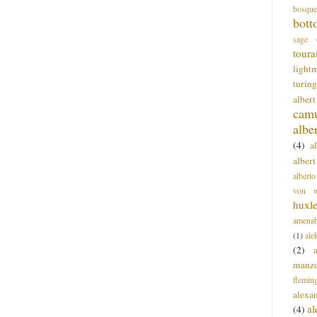
bosque
bott
sage
toura
light
turing
alber
cam
albe
(4)
a
albert
alberto
von wa
huxl
amenab
(1)
ale
(2)
manz
flemin
alexa
a
(4)