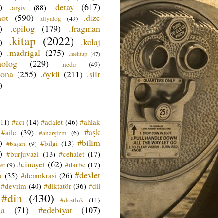
)
.detay
(617)
.arşiv
(88)
not
(590)
.dize
.diyalog
(49)
)
.epilog
(179)
.fragman
.kitap
(2022)
)
.kolaj
)
.madrigal
(275)
.mektup
(47)
nolog
(229)
.nedir
(49)
sona
(255)
.öykü
(211)
.şiir
)
#acı
(14)
#adalet
(46)
#ahlak
(11)
#aşk
#aile
(39)
#anarşizm
(6)
)
#bilim
#bilgi
(13)
#başarı
(9)
)
#burjuvazi
(13)
#cehalet
(17)
#cinayet
(62)
#darbe
(17)
et
(9)
#devlet
a
(35)
#demokrasi
(26)
#devrim
(40)
#diktatör
(36)
#dil
#din
(430)
#dostluk
(11)
ğa
(71)
#edebiyat
(107)