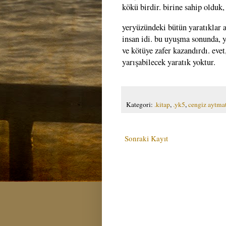
kökü birdir. birine sahip olduk
yeryüzündeki bütün yaratıklar a
insan idi. bu uyuşma sonunda, yü
ve kötüye zafer kazandırdı. ev
yarışabilecek yaratık yoktur.
Kategori:
.kitap
,
.yk5
,
cengiz aytma
Sonraki Kayıt