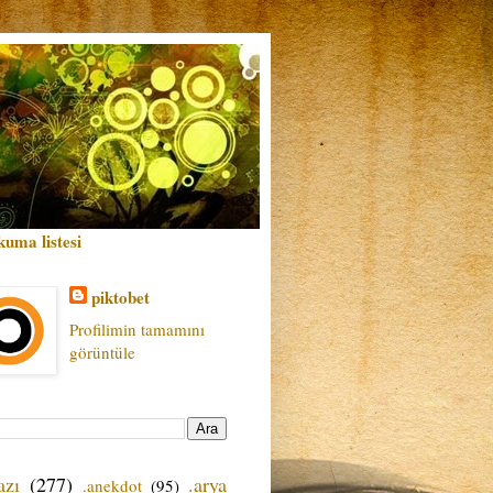
kuma listesi
piktobet
Profilimin tamamını
görüntüle
azı
(277)
.arya
.anekdot
(95)