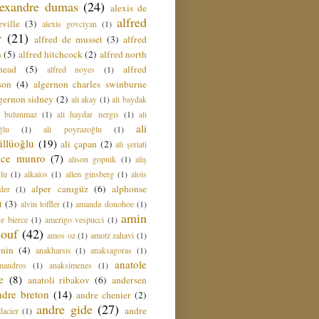
lexandre dumas
(24)
alexis de
alfred
ville
(3)
alexis govciyan
(1)
r
(21)
alfred de musset
(3)
alfred
n
(5)
alfred hitchcock
(2)
alfred north
head
(5)
alfred
alfred noyes
(1)
son
(4)
algernon charles swinburne
gernon sidney
(2)
ali akay
(1)
ali baydak
i bulunmaz
(1)
ali haydar nergis
(1)
ali
ali
ğlu
(1)
ali poyrazoğlu
(1)
üllüoğlu
(19)
ali çapan
(2)
ali şeriati
lice munro
(7)
alison gopnik
(1)
aliş
ğlu
(1)
alkaios
(1)
allen ginsberg
(1)
alois
alper canıgüz
(6)
alphonse
der
(1)
t
(3)
alvin toffler
(1)
amanda donohoe
(1)
amin
e bierce
(1)
amerigo vespucci
(1)
ouf
(42)
amos oz
(1)
amotz zahavi
(1)
 nin
(4)
anakharsis
(1)
anaksagoras
(1)
anatole
mandros
(1)
anaksimenes
(1)
e
(8)
anatoli ribakov
(6)
andersen
ndre breton
(14)
andre chenier
(2)
andre gide
(27)
andre
dacier
(1)