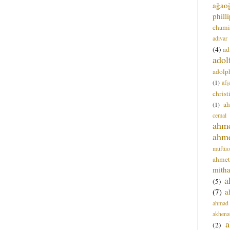
ağao
phill
chami
adıvar
(4)
ad
adol
adolph
(1)
afş
christ
a
(1)
cemal
ahm
ahm
müftüo
ahmet
mitha
a
(5)
(7)
a
ahmad
akhena
a
(2)