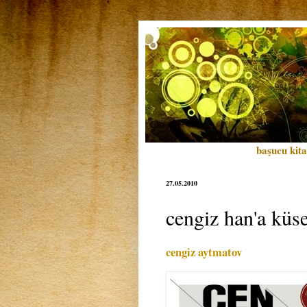
başucu kita
27.05.2010
cengiz han'a küs
cengiz aytmatov