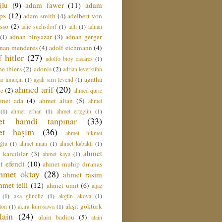
ğlu
(9)
adam fawer
(11)
adam
ips
(12)
adam smith
(4)
adelbert von
sso
(2)
adie suehsdorf
(1)
adli
(1)
adnan
adnan binyazar
(3)
adnan gerger
(1)
nan menderes
(4)
adolf eichmann
(4)
f hitler
(27)
adolfo bioy casares
(1)
e thiers
(2)
adonis
(2)
adrian leverkühn
agatha
ar timuçin
(1)
agah sırrı levend
(1)
ahmed arif
(20)
ie
(2)
ahmed qurie
hmet ada
(4)
ahmet altan
(5)
ahmet
(1)
ahmet erhan
(1)
ahmet ertegün
(1)
et hamdi tanpınar
(33)
et haşim
(36)
ahmet hikmet
ğlu
(1)
ahmet inam
(1)
ahmet kabaklı
(1)
ahmet
 karcılılar
(3)
ahmet kaya
(1)
t efendi
(10)
ahmet muhip dıranas
hmet oktay
(28)
ahmet rasim
hmet telli
(12)
ahmet ümit
(6)
aijaz
(1)
aka gündüz
(1)
akgün akova
(1)
akşit göktürk
ton
(1)
akira kurosawa
(1)
lain
(24)
alain badiou
(5)
alain