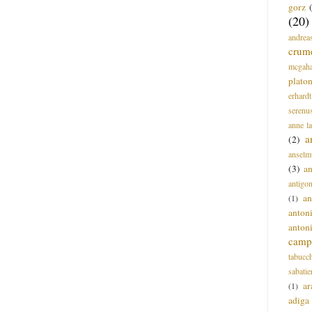
gorz
(20)
andrea
crum
mcgah
plato
erhardt
serenu
anne l
a
(2)
anselm
(3)
a
antigo
an
(1)
anton
anton
campi
tabucc
sabatie
ar
(1)
adiga