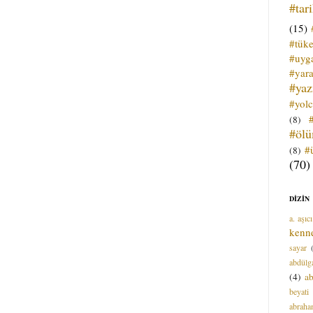
#tar
(15)
#tük
#uyga
#yara
#ya
#yol
(8)
#öl
#
(8)
(70)
DİZİN
a. aşıcı
kenn
sayar
abdülga
(4)
ab
beyati
abrah