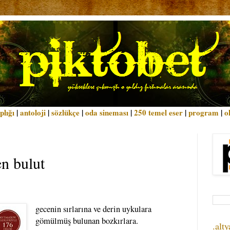
plığı
|
antoloji
|
sözlükçe
|
oda sineması
|
250 temel eser
|
program
|
o
en bulut
gecenin sırlarına ve derin uykulara
gömülmüş bulunan bozkırlara.
.alty