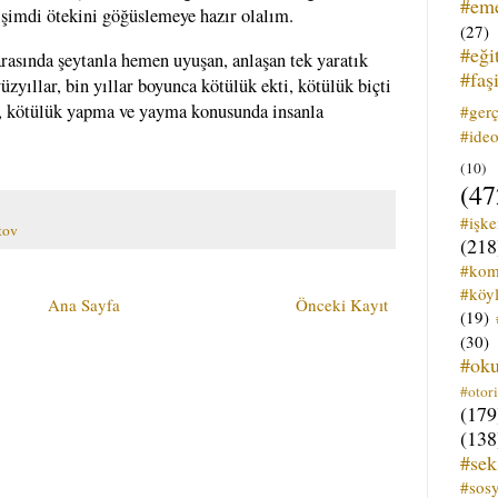
#em
, şimdi ötekini göğüslemeye hazır olalım.
(27)
#eği
rasında şeytanla hemen uyuşan, anlaşan tek yaratık
#faş
zyıllar, bin yıllar boyunca kötülük ekti, kötülük biçti
et, kötülük yapma ve yayma konusunda insanla
#ger
#ideo
(10)
(47
#işk
tov
(218
#kom
#köyl
Ana Sayfa
Önceki Kayıt
(19)
(30)
#ok
#otori
(179
(138
#sek
#sos