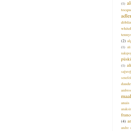
a
(1)
tocque
adle
döbli
white
tenny
(2)
al
(1)
al
nakıpo
püsk
a
(1)
sağıro
senefel
daude
ambros
maal
anais
anaksi
franc
a
(4)
andre 