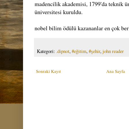
madencilik akademisi, 1799'da teknik ün
üniversitesi kuruldu.
nobel bilim ödülü kazananlar en çok berl
Kategori:
.dipnot
,
#eğitim
,
#şehir
,
john reader
Sonraki Kayıt
Ana Sayfa