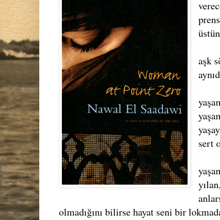
verec
prens
üstün
aşk s
aynıd
yaşam
yaşam
yaşay
sert 
yaşam
yılan
anlar
olmadığını bilirse hayat seni bir lokmad