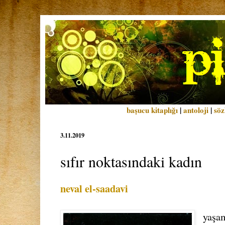
başucu kitaplığı
|
antoloji
|
söz
3.11.2019
sıfır noktasındaki kadın
neval el-saadavi
yaşa