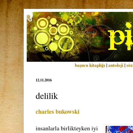
başucu kitaplığı
|
antoloji
|
söz
12.11.2016
delilik
charles bukowski
insanlarla birlikteyken iyi