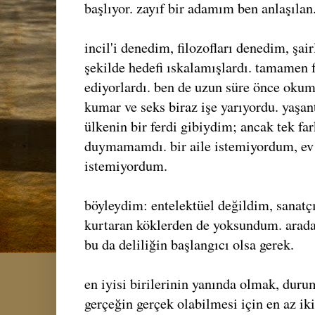
başlıyor. zayıf bir adamım ben anlaşılan
incil'i denedim, filozofları denedim, şai
şekilde hedefi ıskalamışlardı. tamamen f
ediyorlardı. ben de uzun süre önce okum
kumar ve seks biraz işe yarıyordu. yaşan
ülkenin bir ferdi gibiydim; ancak tek fa
duymamamdı. bir aile istemiyordum, ev 
istemiyordum.
böyleydim: entelektüel değildim, sanatçı
kurtaran köklerden de yoksundum. arada
bu da deliliğin başlangıcı olsa gerek.
en iyisi birilerinin yanında olmak, duru
gerçeğin gerçek olabilmesi için en az iki