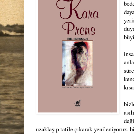
bed
day
yeri
duy
büyü
insa
anl
süre
kend
kısa
bizl
ası
deği
uzaklaşıp tatile çıkarak yenileniyoruz. biz