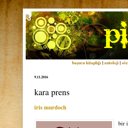
başucu kitaplığı
|
antoloji
|
söz
9.11.2016
kara prens
iris murdoch
bir 